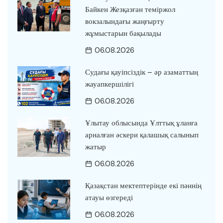
Байкен Жезқазған теміржол
вокзалындағы жаңғырту
жұмыстарын бақылады
06.08.2026
Судағы қауіпсіздік – әр азаматтың
жауапкершілігі
06.08.2026
Ұлытау облысында Ұлттық ұланға
арналған әскери қалашық салынып
жатыр
06.08.2026
Қазақстан мектептерінде екі пәннің
атауы өзгереді
06.08.2026