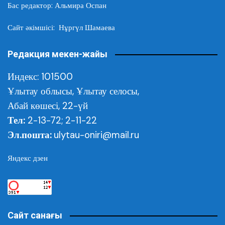
Бас редактор: Альмира Оспан
Сайт әкімшісі: Нұргүл Шамаева
Редакция мекен-жайы
Индекс: 101500
Ұлытау облысы,
Ұлытау селосы,
Абай көшесі, 22-үй
Тел:
2-13-72; 2-11-22
Эл.пошта:
ulytau-oniri@mail.ru
Яндекс дзен
Сайт санағы