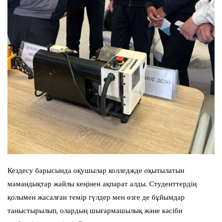
Кездесу барысында оқушылар колледжде оқытылатын
мамандықтар жайлы кеңінен ақпарат алды. Студенттердің
қолымен жасалған темір гүлдер мен өзге де бұйымдар
таныстырылып, олардың шығармашылық және кәсіби