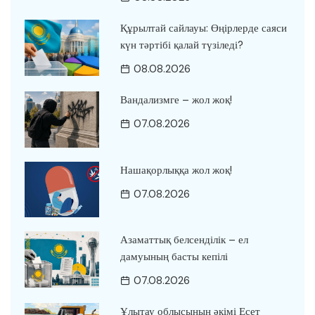
Құрылтай сайлауы: Өңірлерде саяси
күн тәртібі қалай түзіледі?
08.08.2026
Вандализмге – жол жоқ!
07.08.2026
Нашақорлыққа жол жоқ!
07.08.2026
Азаматтық белсенділік – ел
дамуының басты кепілі
07.08.2026
Ұлытау облысының әкімі Есет