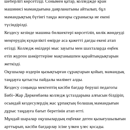
шеберлігі көрсетілді. Сонымен қатар, колледжде кран
машинисі мамандығына даярланатыны айтылып, бұл
мамандықтың бүгінгі таңда жоғары сұранысқа ие екені
түсіндірілді.
Кездесу кезінде машина бөлшектері көрсетіліп, көлік жөндеуді
меңгерудің күнделікті өмірде аса қажетті дағды екені атап
өтілді. Колледж өкілдері мыс зауыты мен шахталарда еңбек
етіп жүрген шәкірттеріне мақтанышпен қарайтындықтарын
жеткізді.
Оқушылар өздерін қызықтырған сұрақтарын қойып, мамандық
таңдауға қатысты пайдалы мәлімет алды.
Кездесу соңында мектептің кәсіби бағдар беруші педагогы
Бибі-Жар Дәркенбаева колледж ұстаздарына алғысын білдіріп,
осындай кездесулердің жас ұрпақтың болашақ мамандығын
дұрыс таңдауға бағыт беретінін атап өтті.
Мұндай шаралар оқушылардың еңбекке деген қызығушылығын
арттырып, кәсіби бағдарлау ісіне үлкен үлес қосады.