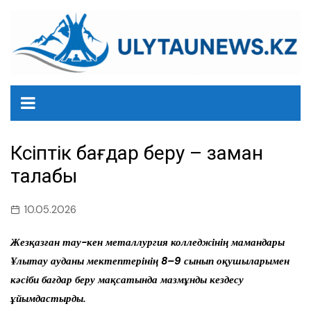
перейти
к
содержанию
Кәсіптік бағдар беру – заман
талабы
10.05.2026
Жезқазған тау-кен металлургия колледжінің мамандары
Ұлытау ауданы мектептерінің 8–9 сынып оқушыларымен
кәсіби бағдар беру мақсатында мазмұнды кездесу
ұйымдастырды.