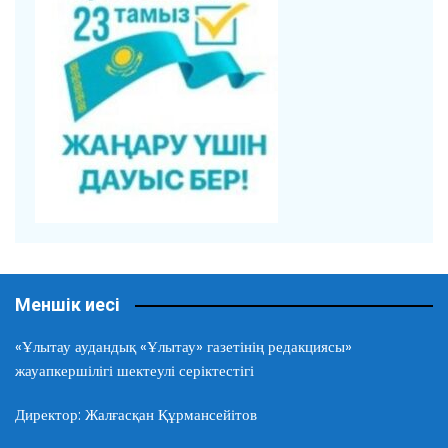
Меншік иесі
«Ұлытау аудандық «Ұлытау» газетінің редакциясы»
жауапкершілігі шектеулі серіктестігі
Директор: Жалғасқан Құрмансейітов