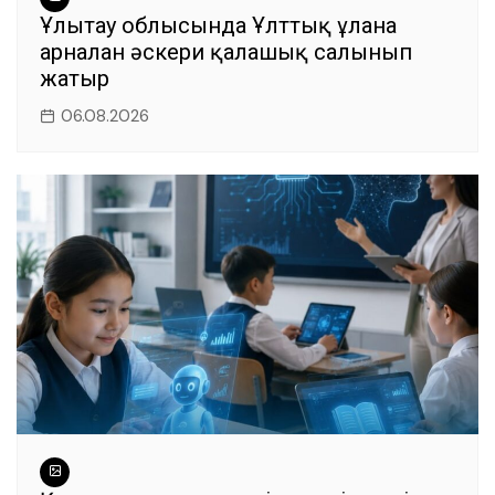
Ұлытау облысында Ұлттық ұланға
арналған әскери қалашық салынып
жатыр
06.08.2026