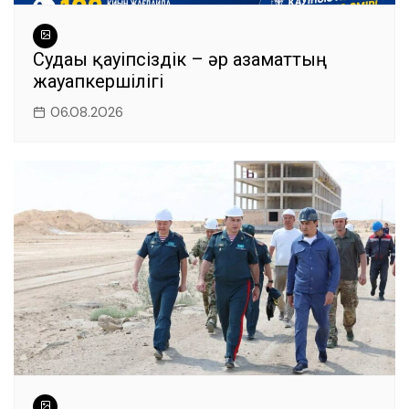
Судағы қауіпсіздік – әр азаматтың
жауапкершілігі
06.08.2026