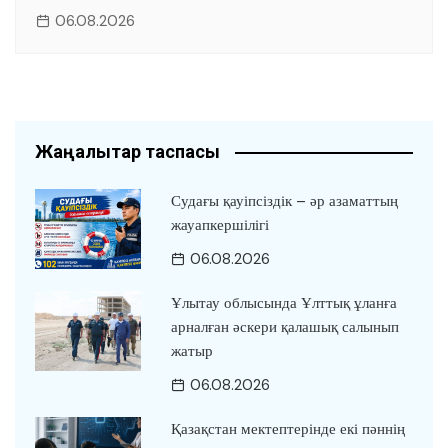
06.08.2026
Жаңалықтар таспасы
Судағы қауіпсіздік – әр азаматтың
жауапкершілігі
06.08.2026
Ұлытау облысында Ұлттық ұланға
арналған әскери қалашық салынып
жатыр
06.08.2026
Қазақстан мектептерінде екі пәннің