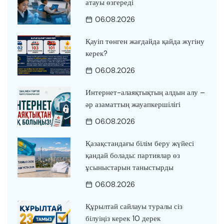
атауы өзгереді
06.08.2026
Қауіп төнген жағдайда қайда жүгіну
керек?
06.08.2026
Интернет-алаяқтықтың алдын алу –
әр азаматтың жауапкершілігі
06.08.2026
Қазақстандағы білім беру жүйесі
қандай болады: партиялар өз
ұсыныстарын таныстырды
06.08.2026
Құрылтай сайлауы туралы сіз
білуіңіз керек 10 дерек