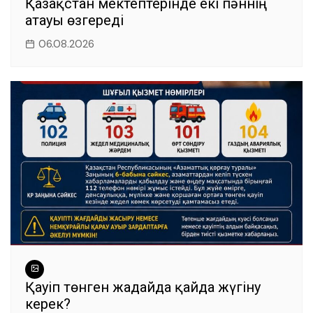
Қазақстан мектептерінде екі пәннің
атауы өзгереді
06.08.2026
Қауіп төнген жағдайда қайда жүгіну
керек?