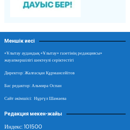
Меншік иесі
«Ұлытау аудандық «Ұлытау» газетінің редакциясы»
жауапкершілігі шектеулі серіктестігі
Директор: Жалғасқан Құрмансейітов
Бас редактор: Альмира Оспан
Сайт әкімшісі: Нұргүл Шамаева
Редакция мекен-жайы
Индекс: 101500