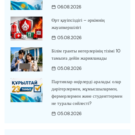
06.08.2026
Өрт қауіпсіздігі – әркімнің
жауапкершілігі
05.08.2026
Білім гранты иегерлерінің тізімі 10
тамызға дейін жарияланады
05.08.2026
Партиялар өңірлерді аралады: олар
дәрігерлермен, жұмысшылармен,
фермерлермен және студенттермен
не туралы сөйлесті?
05.08.2026