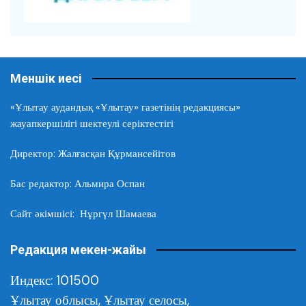
Меншік иесі
«Ұлытау аудандық «Ұлытау» газетінің редакциясы»
жауапкершілігі шектеулі серіктестігі
Директор: Жалғасқан Құрмансейітов
Бас редактор: Альмира Оспан
Сайт әкімшісі: Нұргүл Шамаева
Редакция мекен-жайы
Индекс: 101500
Ұлытау облысы,
Ұлытау селосы,