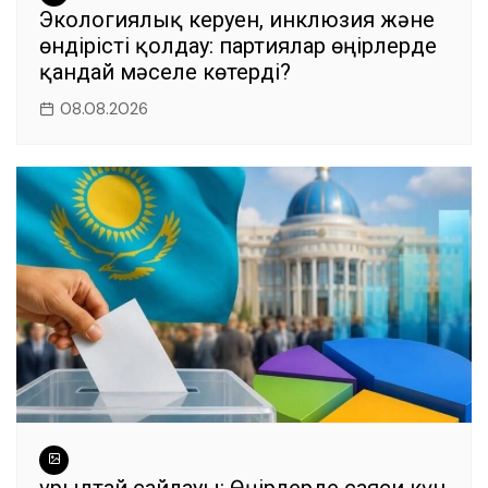
Экологиялық керуен, инклюзия және
өндірісті қолдау: партиялар өңірлерде
қандай мәселе көтерді?
08.08.2026
Құрылтай сайлауы: Өңірлерде саяси күн