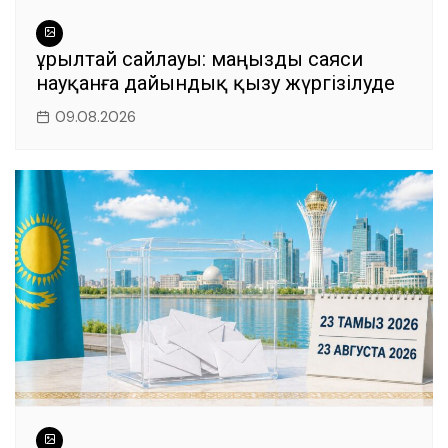
Құрылтай сайлауы: маңызды саяси
науқанға дайындық қызу жүргізілуде
09.08.2026