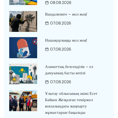
08.08.2026
Вандализмге – жол жоқ!
07.08.2026
Нашақорлыққа жол жоқ!
07.08.2026
Азаматтық белсенділік – ел
дамуының басты кепілі
07.08.2026
Ұлытау облысының әкімі Есет
Байкен Жезқазған теміржол
вокзалындағы жаңғырту
жұмыстарын бақылады