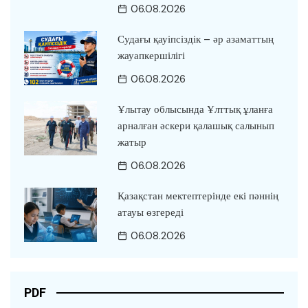
06.08.2026
Судағы қауіпсіздік – әр азаматтың
жауапкершілігі
06.08.2026
Ұлытау облысында Ұлттық ұланға
арналған әскери қалашық салынып
жатыр
06.08.2026
Қазақстан мектептерінде екі пәннің
атауы өзгереді
06.08.2026
PDF