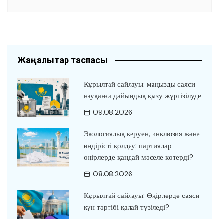
Жаңалықтар таспасы
Құрылтай сайлауы: маңызды саяси
науқанға дайындық қызу жүргізілуде
09.08.2026
Экологиялық керуен, инклюзия және
өндірісті қолдау: партиялар
өңірлерде қандай мәселе көтерді?
08.08.2026
Құрылтай сайлауы: Өңірлерде саяси
күн тәртібі қалай түзіледі?