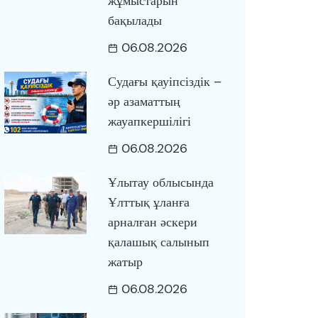
жұмыстарын
бақылады
06.08.2026
Судағы қауіпсіздік –
әр азаматтың
жауапкершілігі
06.08.2026
Ұлытау облысында
Ұлттық ұланға
арналған әскери
қалашық салынып
жатыр
06.08.2026