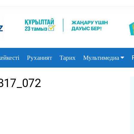
ейкесті
Руханият
Тарих
Мультимедиа
Фото
317_072
Видео