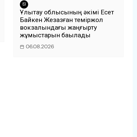
Ұлытау облысының әкімі Есет
Байкен Жезқазған теміржол
вокзалындағы жаңғырту
жұмыстарын бақылады
06.08.2026