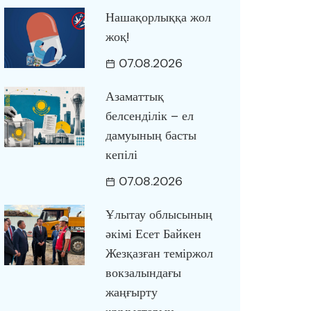
Нашақорлыққа жол
жоқ!
07.08.2026
Азаматтық
белсенділік – ел
дамуының басты
кепілі
07.08.2026
Ұлытау облысының
әкімі Есет Байкен
Жезқазған теміржол
вокзалындағы
жаңғырту