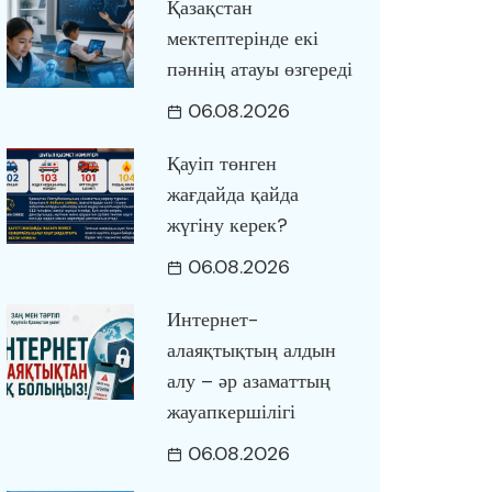
Қазақстан
мектептерінде екі
пәннің атауы өзгереді
06.08.2026
Қауіп төнген
жағдайда қайда
жүгіну керек?
06.08.2026
Интернет-
алаяқтықтың алдын
алу – әр азаматтың
жауапкершілігі
06.08.2026