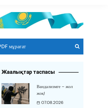
PDF мұрағат
Жаңалықтар таспасы
Вандализмге – жол
жоқ!
07.08.2026