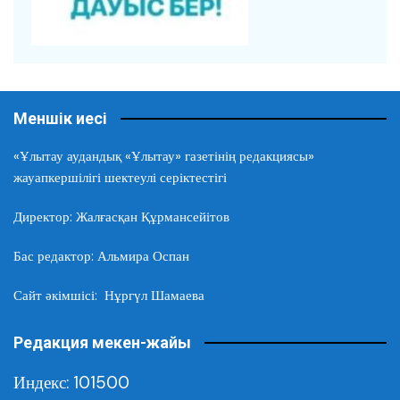
Меншік иесі
«Ұлытау аудандық «Ұлытау» газетінің редакциясы»
жауапкершілігі шектеулі серіктестігі
Директор: Жалғасқан Құрмансейітов
Бас редактор: Альмира Оспан
Сайт әкімшісі: Нұргүл Шамаева
Редакция мекен-жайы
Индекс: 101500