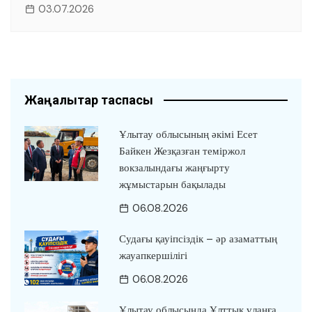
03.07.2026
Жаңалықтар таспасы
Ұлытау облысының әкімі Есет
Байкен Жезқазған теміржол
вокзалындағы жаңғырту
жұмыстарын бақылады
06.08.2026
Судағы қауіпсіздік – әр азаматтың
жауапкершілігі
06.08.2026
Ұлытау облысында Ұлттық ұланға