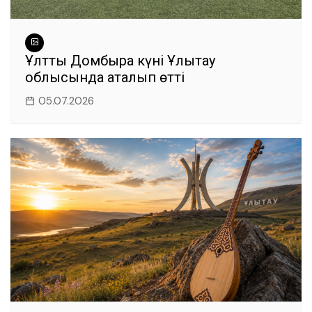
Ұлттық Домбыра күні Ұлытау
облысында аталып өтті
05.07.2026