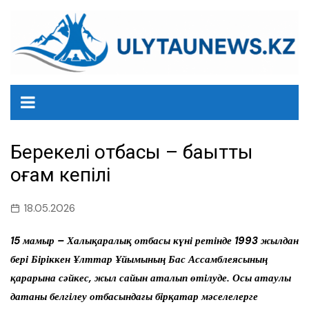
перейти
к
содержанию
Берекелі отбасы – бақытты
қоғам кепілі
18.05.2026
15 мамыр – Халықаралық отбасы күні ретінде 1993 жылдан
бері Біріккен Ұлттар Ұйымының Бас Ассамблеясының
қарарына сәйкес, жыл сайын аталып өтілуде. Осы атаулы
датаны белгілеу отбасындағы бірқатар мәселелерге