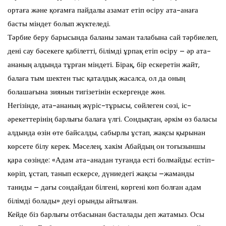
ортаға және қоғамға пайдалы азамат етіп өсіру ата-анаға
басты міндет болып жүктеледі.
Тәрбие беру барысында баланы заман талабына сай тәрбиелеп,
дені сау бәсекеге қабілетті, білімді ұрпақ етіп өсіру – әр ата-
ананың алдында тұрған міндеті. Бірақ, бір ескеретін жайт,
балаға тым шектен тыс қаталдық жасалса, ол да оның
болашағына зиянын тигізетінін ескергенде жөн.
Негізінде, ата-ананың жүріс-тұрысы, сөйлеген сөзі, іс-
әрекеттерінің барлығы балаға үлгі. Сондықтан, әркім өз баласы
алдында өзін өте байсалды, сабырлы ұстап, жақсы қырынан
көрсете білу керек. Мәселең, хакім Абайдың он тоғызыншы
қара сөзінде: «Адам ата-анадан туғанда есті болмайды: естіп-
көріп, ұстап, танып ескерсе, дүниедегі жақсы –жаманды
таниды – дағы сондайдан білгені, көргені көп болған адам
білімді болады» деуі орынды айтылған.
Кейде біз барлығы отбасынан басталады деп жатамыз. Осы