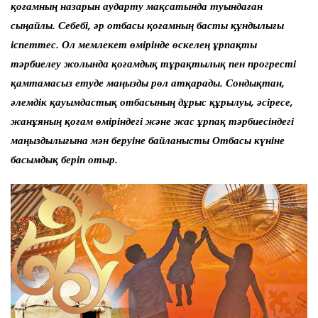
қоғамның назарын аударту мақсатында туындаған
сыңайлы. Себебі, әр отбасы қоғамның басты құндылығы
іспеттес. Ол мемлекет өмірінде өскелең ұрпақты
тәрбиелеу жолында қоғамдық тұрақтылық пен прогресті
қамтамасыз етуде маңызды рөл атқарады. Сондықтан,
әлемдік қауымдастық отбасының дұрыс құрылуы, әсіресе,
жанұяның қоғам өміріндегі және жас ұрпақ тәрбиесіндегі
маңыздылығына мән беруіне байланысты Отбасы күніне
басымдық беріп отыр.