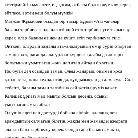
күттірмейтін мәселеге, ел, қоғам, отбасы болып жұмылу керек,
әйтпесе, ертең кеш болуы мүмкін.
Мағжан Жұмабаев осыдан бір ғасыр бұрын «Ата-аналар
баланы тәрбиелегенде дәл өзіндей етіп тәрбиелеуге тырыспау
керек, олар баланы өзінен де күшті етіп тәрбиелеуге тиіс.
Өйткені, олардың заманы ата-аналарының өмір сүріп отырған
заманына қарағанда анағұрлым күрделі, талабы да жоғары
болатынын ұмытпаған жөн» деп атап айтқан болатын.
Иә, бүгін дәл осындай заман. Әлем жаңарып, онымен қоса
қатынас та, жаңа техналогия да, құндылықтар да алмасуда. Сол
себепті, баланы заман талабына сай жетілдіруміз қажет.
Келешек ұрпағымыз мықты болсын десеңіз, осыны
ұмытпағанымыз абзал.
Ол үшін әдеп пен дәстүрді бойына сіңіріп, адалдық пен
арамдықтың салмағын білетін, жақсы мен жаманды ажырата
алатын бала тәрбиелеу керек. Сонда ғана біз ынтымақты,
ырысты ел бола аламыз.