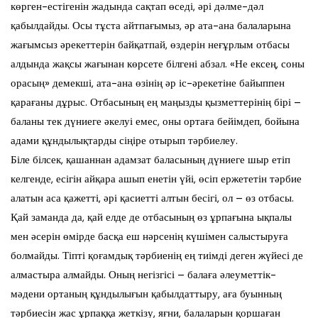
көрген-естігенін жадында сақтап өседі, әрі дәлме-дәл
қабылдайды. Осы тұста айтпағымыз, әр ата-ана балаларына
жағымсыз әрекеттерін байқатпай, өздерін неғұрлым отбасы
алдында жақсы жағынан көрсете білгені абзал. «Не ексең, соны
орасың» демекші, ата-ана өзінің әр іс-әрекетіне байыппен
қарағаны дұрыс. Отбасының ең маңызды қызметтерінің бірі –
баланы тек дүниеге әкелуі емес, оны ортаға бейімдеп, бойына
адами құндылықтарды сіңіре отырып тәрбиелеу.
Біле білсек, қашаннан адамзат баласының дүниеге шыр етіп
келгенде, есігін айқара ашып енетін үйі, өсіп ержететін тәрбие
алатын аса қажетті, әрі қасиетті алтын бесігі, ол – өз отбасы.
Қай заманда да, қай елде де отбасының өз ұрпағына ықпалы
мен әсерін өмірде басқа еш нәрсенің күшімен салыстыруға
болмайды. Тіпті қоғамдық тәрбиенің ең тиімді деген жүйесі де
алмастыра алмайды. Оның негізгісі – балаға әлеуметтік-
мәдени ортаның құндылығын қабылдаттыру, аға буынның
тәрбиесін жас ұрпаққа жеткізу, яғни, балаларын қоршаған