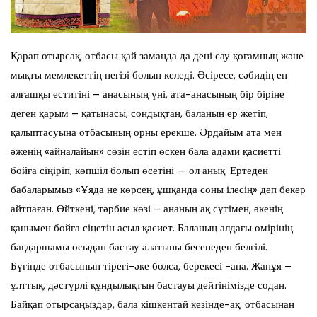
Қарап отырсақ, отбасы қай заманда да дені сау қоғамның және
мықты мемлекеттің негізі болып келеді. Әсіресе, сәбидің ең
алғашқы еститіні – анасының үні, ата-анасының бір біріне
деген қарым – қатынасы, сондықтан, баланың ер жетіп,
қалыптасуына отбасының орны ерекше. Әрдайым ата мен
әженің «айналайын» сөзін естіп өскен бала адами қасиетті
бойға сіңіріп, көпшіл болып өсетіні — ол анық. Ертеден
бабаларымыз «Ұяда не көрсең, ұшқанда соны ілесің» деп бекер
айтпаған. Өйткені, тәрбие көзі – ананың ақ сүтімен, әкенің
қанымен бойға сіңетін асыл қасиет. Баланың алдағы өмірінің
бағдаршамы осыдан бастау алатыны бесенеден белгілі.
Бүгінде отбасының тірегі-әке болса, берекесі -ана. Жанұя –
ұлттық, дәстүрлі құндылықтың бастауы дейтінімізде содан.
Байқап отырсаңыздар, бала кішкентай кезінде-ақ, отбасынан