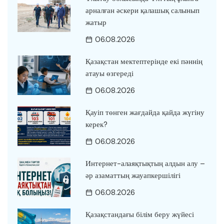
арналған әскери қалашық салынып
жатыр
06.08.2026
Қазақстан мектептерінде екі пәннің
атауы өзгереді
06.08.2026
Қауіп төнген жағдайда қайда жүгіну
керек?
06.08.2026
Интернет-алаяқтықтың алдын алу –
әр азаматтың жауапкершілігі
06.08.2026
Қазақстандағы білім беру жүйесі