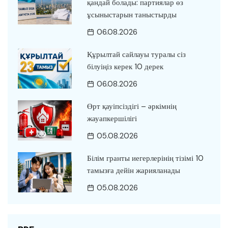
қандай болады: партиялар өз
ұсыныстарын таныстырды
06.08.2026
Құрылтай сайлауы туралы сіз
білуіңіз керек 10 дерек
06.08.2026
Өрт қауіпсіздігі – әркімнің
жауапкершілігі
05.08.2026
Білім гранты иегерлерінің тізімі 10
тамызға дейін жарияланады
05.08.2026