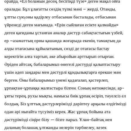
орайда, «Ел боламын десең, бесігіңді түзе» деген мақал ойға
оралады. Бұл ұлағатты сөздің түпкі мәні – жерді, Отанды,
ұлтты сүю,оны қадірлеу отбасынан басталады, отбасынан
үйренеді деген мағынада. «Ерін сыйлаған есікте қалмайды»
деген қағиданы ұстанған аналар дәстүр сабақтастығын үзбей,
ер –азаматтың орны қашанда жоғарыда екенін, тамақтың да
алды отағасына құйылатынын, сөзді де отағасы бастау
керектігін алға тартып, әке абыройын арттырып отырған.
Әріден айтсақ, бабаларымыз өнегелі дәстүрді қалыптастыру
үшін әдеп заңдары мен дәстүрлі құндылықтарға ерекше мән
берген. Оны бабаларымыз үнемі қадағалап, қастерлеп,
ұрпақтан-ұрпаққа жалғастыра білген. Соның нәтижесінде, ар-
ұяты терең, рухы мықты, намысы биік ұрпақ өсіріп, тәуелсіз ел
болдық. Біз ұлттық дәстүрлерімізді дәріптеу арқылы елдігімізді
одан әрі нығайта түсуіміз керек. Жас ұрпақ бойына ата
дәстүрімізді сіңіре білу — бізге парыз. Ұлан-байтақ иен
даланың болашақ ұлтжанды иелерін тәрбиелеу, кезек