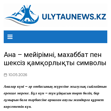
перейти
к
содержанию
Ана – мейірімнің, махаббат пен
шексіз қамқорлықтың символы
10.05.2026
Аналар күні – әр отбасының жүрегіне жылулық сыйлайтын
ерекше мереке. Бұл күн – түн ұйқысын төрт бөліп, бар
ғұмырын бала тәрбиесіне арнаған аяулы жандарға құрмет
көрсететін күн.