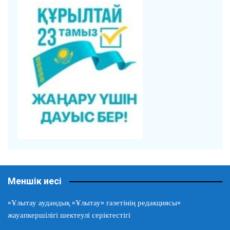
Меншік иесі
«Ұлытау аудандық «Ұлытау» газетінің редакциясы»
жауапкершілігі шектеулі серіктестігі