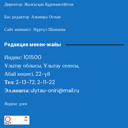
Директор: Жалғасқан Құрмансейітов
Бас редактор: Альмира Оспан
Сайт әкімшісі: Нұргүл Шамаева
Редакция мекен-жайы
Индекс: 101500
Ұлытау облысы,
Ұлытау селосы,
Абай көшесі, 22-үй
Тел:
2-13-72; 2-11-22
Эл.пошта:
ulytau-oniri@mail.ru
Яндекс дзен