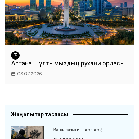
Астана – ұлтымыздың рухани ордасы
03.07.2026
Жаңалықтар таспасы
Вандализмге – жол жоқ!