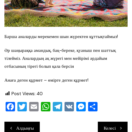
Барша аналарды мерекемен шын жүректен құттықтаймыз!
Әр шаңыраққа амандық, бақ-береке, қуаныш пен шаттық
тілейміз. Аналардың ақ жүрегі мен мейірімі әрдайым
отбасының тірегі болып қала берсін
Анаға деген құрмет – өмірге деген құрмет!
Post Views:
40
F
T
E
W
T
V
M
О
a
wi
m
h
el
K
e
тп
c
tt
ai
at
e
ss
ра
Навигация
Алдыңғы
Келесі