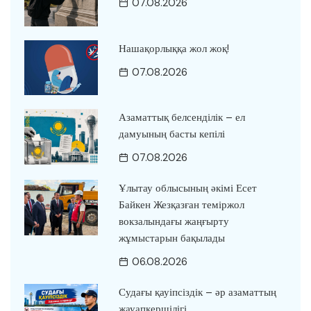
07.08.2026
Нашақорлыққа жол жоқ!
07.08.2026
Азаматтық белсенділік – ел
дамуының басты кепілі
07.08.2026
Ұлытау облысының әкімі Есет
Байкен Жезқазған теміржол
вокзалындағы жаңғырту
жұмыстарын бақылады
06.08.2026
Судағы қауіпсіздік – әр азаматтың
жауапкершілігі