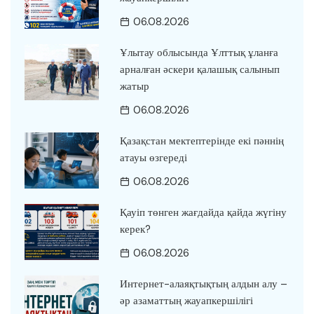
06.08.2026
Ұлытау облысында Ұлттық ұланға
арналған әскери қалашық салынып
жатыр
06.08.2026
Қазақстан мектептерінде екі пәннің
атауы өзгереді
06.08.2026
Қауіп төнген жағдайда қайда жүгіну
керек?
06.08.2026
Интернет-алаяқтықтың алдын алу –
әр азаматтың жауапкершілігі