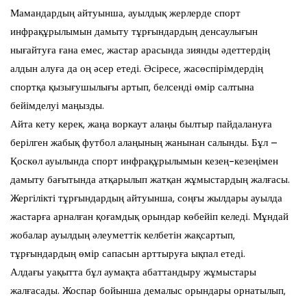
Мамандардың айтуынша, ауылдық жерлерде спорт
инфрақұрылымын дамыту тұрғындардың денсаулығын
нығайтуға ғана емес, жастар арасында зиянды әдеттердің
алдын алуға да оң әсер етеді. Әсіресе, жасөспірімдердің
спортқа қызығушылығы артып, белсенді өмір салтына
бейімделуі маңызды.
Айта кету керек, жаңа воркаут алаңы былтыр пайдалануға
берілген жабық футбол алаңының жанынан салынды. Бұл –
Қоскөл ауылында спорт инфрақұрылымын кезең-кезеңімен
дамыту бағытында атқарылып жатқан жұмыстардың жалғасы.
Жергілікті тұрғындардың айтуынша, соңғы жылдары ауылда
жастарға арналған қоғамдық орындар көбейіп келеді. Мұндай
жобалар ауылдың әлеуметтік келбетін жақсартып,
тұрғындардың өмір сапасын арттыруға ықпал етеді.
Алдағы уақытта бұл аумақта абаттандыру жұмыстары
жалғасады. Жоспар бойынша демалыс орындары орнатылып,