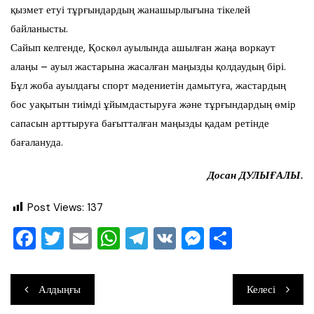
қызмет етуі тұрғындардың жанашырлығына тікелей
байланысты.
Сайып келгенде, Қоскөл ауылында ашылған жаңа воркаут
алаңы – ауыл жастарына жасалған маңызды қолдаудың бірі.
Бұл жоба ауылдағы спорт мәдениетін дамытуға, жастардың
бос уақытын тиімді ұйымдастыруға және тұрғындардың өмір
сапасын арттыруға бағытталған маңызды қадам ретінде
бағалануда.
Досан ДУЛЫҒАЛЫ.
Post Views:
137
F
T
E
W
T
V
M
О
a
wi
m
h
el
K
e
тп
c
tt
ai
at
e
ss
ра
Навигация
Алдыңғы
Келесі
e
er
l
s
gr
e
ви
по