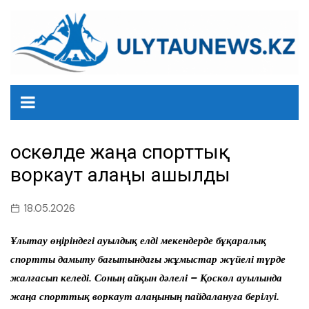
перейти
к
содержанию
Қоскөлде жаңа спорттық
воркаут алаңы ашылды
18.05.2026
Ұлытау өңіріндегі ауылдық елді мекендерде бұқаралық
спортты дамыту бағытындағы жұмыстар жүйелі түрде
жалғасып келеді. Соның айқын дәлелі – Қоскөл ауылында
жаңа спорттық воркаут алаңының пайдалануға берілуі.