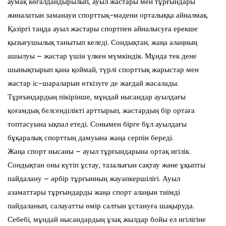
аумақ көгалдандырылып, ауыл жастары мен тұрғындары
жиналатын заманауи спорттық-мәдени орталыққа айналмақ.
Қазіргі таңда ауыл жастары спортпен айналысуға ерекше
қызығушылық танытып келеді. Сондықтан, жаңа алаңның
ашылуы – жастар үшін үлкен мүмкіндік. Мұнда тек дене
шынықтырып қана қоймай, түрлі спорттық жарыстар мен
жастар іс-шараларын өткізуге де жағдай жасалады.
Тұрғындардың пікірінше, мұндай нысандар ауылдағы
қоғамдық белсенділікті арттырып, жастардың бір ортаға
топтасуына ықпал етеді. Сонымен бірге бұл ауылдағы
бұқаралық спорттың дамуына жаңа серпін береді.
Жаңа спорт нысаны – ауыл тұрғындарына ортақ игілік.
Сондықтан оны күтіп ұстау, тазалығын сақтау және ұқыпты
пайдалану – әрбір тұрғынның жауапкершілігі. Ауыл
азаматтары тұрғындарды жаңа спорт алаңын тиімді
пайдаланып, салауатты өмір салтын ұстануға шақыруда.
Себебі, мұндай нысандардың ұзақ жылдар бойы ел игілігіне