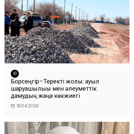
Борсеңгір–Теректі жолы: ауыл
шаруашылығы мен әлеуметтік
дамудың жаңа көкжиегі
16.04.2026