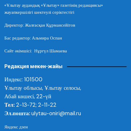
«Ұлытау аудандық «Ұлытау» газетінің редакциясы»
жауапкершілігі шектеулі серіктестігі
Директор: Жалғасқан Құрмансейітов
Бас редактор: Альмира Оспан
Сайт әкімшісі: Нұргүл Шамаева
Редакция мекен-жайы
Индекс: 101500
Ұлытау облысы,
Ұлытау селосы,
Абай көшесі, 22-үй
Тел:
2-13-72; 2-11-22
Эл.пошта:
ulytau-oniri@mail.ru
Яндекс дзен