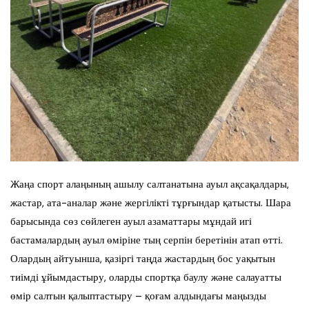
Жаңа спорт алаңының ашылу салтанатына ауыл ақсақалдары,
жастар, ата-аналар және жергілікті тұрғындар қатысты. Шара
барысында сөз сөйлеген ауыл азаматтары мұндай игі
бастамалардың ауыл өміріне тың серпін беретінін атап өтті.
Олардың айтуынша, қазіргі таңда жастардың бос уақытын
тиімді ұйымдастыру, оларды спортқа баулу және салауатты
өмір салтын қалыптастыру – қоғам алдындағы маңызды