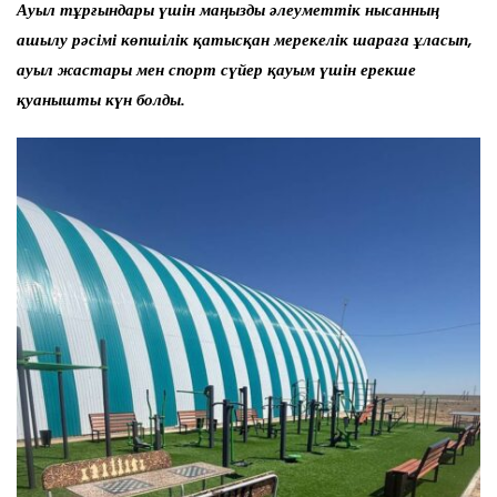
Ауыл тұрғындары үшін маңызды әлеуметтік нысанның
ашылу рәсімі көпшілік қатысқан мерекелік шараға ұласып,
ауыл жастары мен спорт сүйер қауым үшін ерекше
қуанышты күн болды.