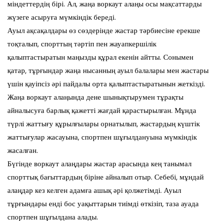
міндеттердің бірі. Ал, жаңа воркаут алаңы осы мақсаттарды
жүзеге асыруға мүмкіндік береді.
Ауыл ақсақалдары өз сөздерінде жастар тәрбиесіне ерекше
тоқталып, спорттың тәртіп пен жауапкершілік
қалыптастыратын маңызды құрал екенін айтты. Сонымен
қатар, тұрғындар жаңа нысанның ауыл балалары мен жастары
үшін қауіпсіз әрі пайдалы орта қалыптастыратынын жеткізді.
Жаңа воркаут алаңында дене шынықтырумен тұрақты
айналысуға барлық қажетті жағдай қарастырылған. Мұнда
түрлі жаттығу құрылғылары орнатылып, жастардың күштік
жаттығулар жасауына, спортпен шұғылдануына мүмкіндік
жасалған.
Бүгінде воркаут алаңдары жастар арасында кең танымал
спорттық бағыттардың біріне айналып отыр. Себебі, мұндай
алаңдар кез келген адамға ашық әрі қолжетімді. Ауыл
тұрғындары енді бос уақыттарын тиімді өткізіп, таза ауада
спортпен шұғылдана алады.