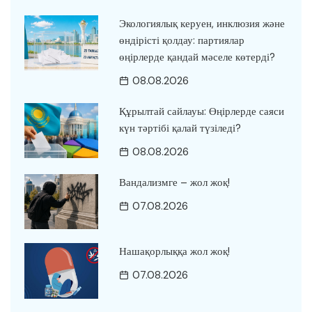
Экологиялық керуен, инклюзия және
өндірісті қолдау: партиялар
өңірлерде қандай мәселе көтерді?
08.08.2026
Құрылтай сайлауы: Өңірлерде саяси
күн тәртібі қалай түзіледі?
08.08.2026
Вандализмге – жол жоқ!
07.08.2026
Нашақорлыққа жол жоқ!
07.08.2026