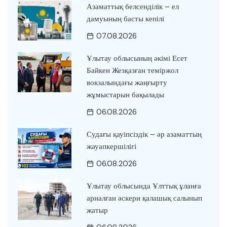
Азаматтық белсенділік – ел
дамуының басты кепілі
07.08.2026
Ұлытау облысының әкімі Есет
Байкен Жезқазған теміржол
вокзалындағы жаңғырту
жұмыстарын бақылады
06.08.2026
Судағы қауіпсіздік – әр азаматтың
жауапкершілігі
06.08.2026
Ұлытау облысында Ұлттық ұланға
арналған әскери қалашық салынып
жатыр