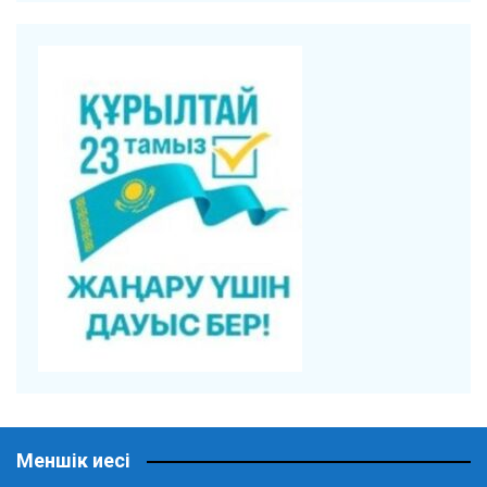
Меншік иесі