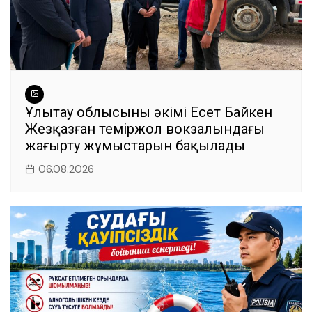
Ұлытау облысының әкімі Есет Байкен
Жезқазған теміржол вокзалындағы
жаңғырту жұмыстарын бақылады
06.08.2026