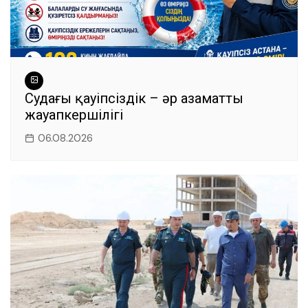
Судағы қауіпсіздік – әр азаматтың
жауапкершілігі
06.08.2026