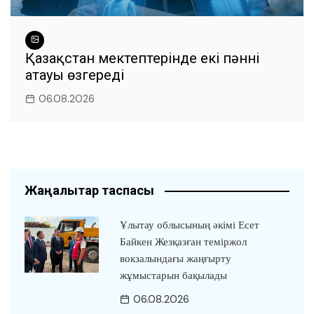
Қазақстан мектептерінде екі пәннің
атауы өзгереді
06.08.2026
Жаңалықтар таспасы
Ұлытау облысының әкімі Есет
Байкен Жезқазған теміржол
вокзалындағы жаңғырту
жұмыстарын бақылады
06.08.2026