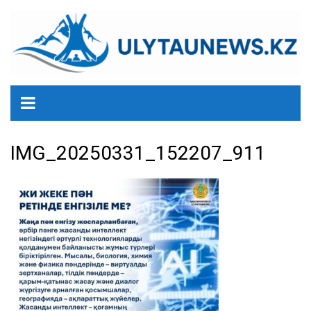
перейти
к
содержанию
IMG_20250331_152207_911