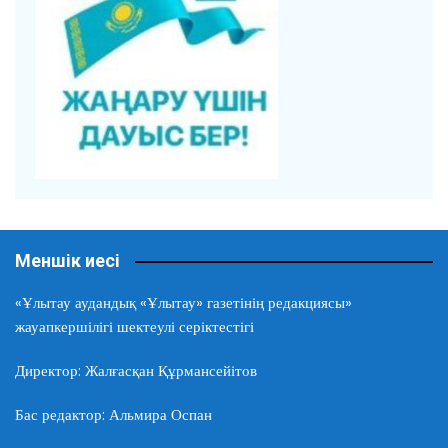
Меншік иесі
«Ұлытау аудандық «Ұлытау» газетінің редакциясы»
жауапкершілігі шектеулі серіктестігі
Директор: Жалғасқан Құрмансейітов
Бас редактор: Альмира Оспан