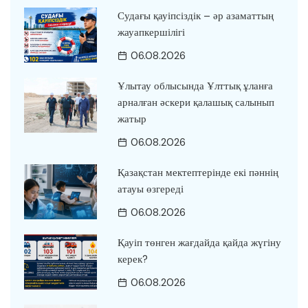
Судағы қауіпсіздік – әр азаматтың
жауапкершілігі
06.08.2026
Ұлытау облысында Ұлттық ұланға
арналған әскери қалашық салынып
жатыр
06.08.2026
Қазақстан мектептерінде екі пәннің
атауы өзгереді
06.08.2026
Қауіп төнген жағдайда қайда жүгіну
керек?
06.08.2026