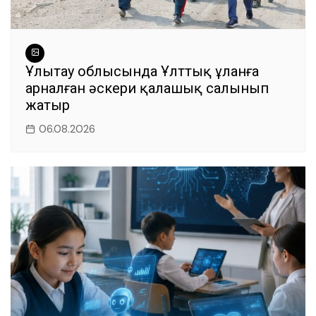
Ұлытау облысында Ұлттық ұланға
арналған әскери қалашық салынып
жатыр
06.08.2026