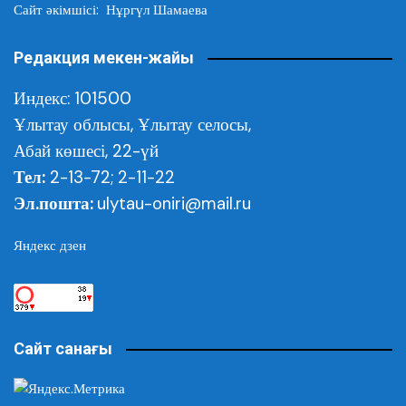
Сайт әкімшісі: Нұргүл Шамаева
Редакция мекен-жайы
Индекс: 101500
Ұлытау облысы,
Ұлытау селосы,
Абай көшесі, 22-үй
Тел:
2-13-72; 2-11-22
Эл.пошта:
ulytau-oniri@mail.ru
Яндекс дзен
Сайт санағы