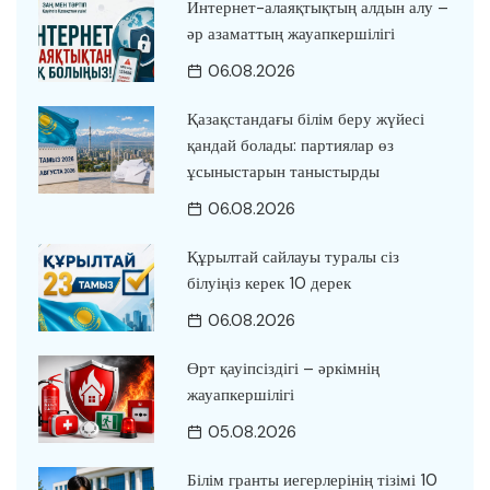
Интернет-алаяқтықтың алдын алу –
әр азаматтың жауапкершілігі
06.08.2026
Қазақстандағы білім беру жүйесі
қандай болады: партиялар өз
ұсыныстарын таныстырды
06.08.2026
Құрылтай сайлауы туралы сіз
білуіңіз керек 10 дерек
06.08.2026
Өрт қауіпсіздігі – әркімнің
жауапкершілігі
05.08.2026
Білім гранты иегерлерінің тізімі 10