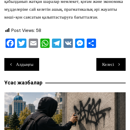
қабылданып жатқан шаралар мемлекет, қоғам және экономика
мүдделеріне сай келетін ашық, прагматикалық әрі жауапты
көші-қон саясатын қалыптастыруға бағытталған.
Post Views:
58
F
T
E
W
T
V
M
О
a
wi
m
h
el
K
e
тп
c
tt
ai
at
e
ss
ра
Навигация
Алдыңғы
Келесі
e
er
l
s
gr
e
ви
по
b
A
a
n
ть
Ұқсас жазбалар
записям
o
p
m
g
o
p
er
k