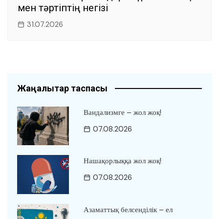
мен тәртіптің негізі
31.07.2026
Жаңалықтар таспасы
Вандализмге – жол жоқ!
07.08.2026
Нашақорлыққа жол жоқ!
07.08.2026
Азаматтық белсенділік – ел