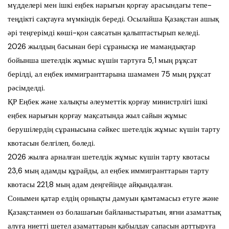
мүдделері мен ішкі еңбек нарығын қорғау арасындағы тепе-
теңдікті сақтауға мүмкіндік береді. Осылайша Қазақстан ашық
әрі теңгерімді көші-қон саясатын қалыптастырып келеді.
2026 жылдың басынан бері сұранысқа ие мамандықтар
бойынша шетелдік жұмыс күшін тартуға 5,1 мың рұқсат
берілді, ал еңбек иммигранттарына шамамен 75 мың рұқсат
рәсімделді.
ҚР Еңбек және халықты әлеуметтік қорғау министрлігі ішкі
еңбек нарығын қорғау мақсатында жыл сайын жұмыс
берушілердің сұранысына сәйкес шетелдік жұмыс күшін тарту
квотасын белгілеп, бөледі.
2026 жылға арналған шетелдік жұмыс күшін тарту квотасы
23,6 мың адамды құрайды, ал еңбек иммигранттарын тарту
квотасы 221,8 мың адам деңгейінде айқындалған.
Сонымен қатар елдің орнықты дамуын қамтамасыз етуге және
Қазақстанмен өз болашағын байланыстыратын, яғни азаматтық
алуға ниетті шетел азаматтарын қабылдау сапасын арттыруға