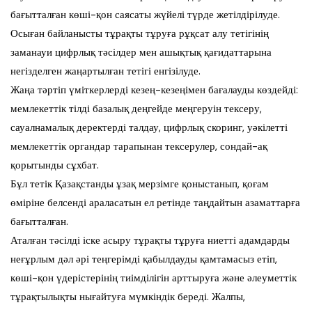
бағытталған көші-қон саясаты жүйелі түрде жетілдірілуде.
Осыған байланысты тұрақты тұруға рұқсат алу тетігінің
заманауи цифрлық тәсілдер мен ашықтық қағидаттарына
негізделген жаңартылған тетігі енгізілуде.
Жаңа тәртіп үміткерлерді кезең-кезеңімен бағалауды көздейді:
мемлекеттік тілді базалық деңгейде меңгеруін тексеру,
сауалнамалық деректерді талдау, цифрлық скоринг, уәкілетті
мемлекеттік органдар тарапынан тексерулер, сондай-ақ
қорытынды сұхбат.
Бұл тетік Қазақстанды ұзақ мерзімге қоныстанып, қоғам
өміріне белсенді араласатын ел ретінде таңдайтын азаматтарға
бағытталған.
Аталған тәсілді іске асыру тұрақты тұруға ниетті адамдарды
неғұрлым дәл әрі теңгерімді қабылдауды қамтамасыз етіп,
көші-қон үдерістерінің тиімділігін арттыруға және әлеуметтік
тұрақтылықты нығайтуға мүмкіндік береді. Жалпы,