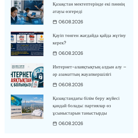
Қазақстан мектептерінде екі пәннің
атауы өзгереді
06.08.2026
Қауіп төнген жағдайда қайда жүгіну
керек?
06.08.2026
Интернет-алаяқтықтың алдын алу –
әр азаматтың жауапкершілігі
06.08.2026
Қазақстандағы білім беру жүйесі
қандай болады: партиялар өз
ұсыныстарын таныстырды
06.08.2026