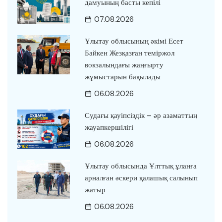
дамуының басты кепілі
07.08.2026
Ұлытау облысының әкімі Есет
Байкен Жезқазған теміржол
вокзалындағы жаңғырту
жұмыстарын бақылады
06.08.2026
Судағы қауіпсіздік – әр азаматтың
жауапкершілігі
06.08.2026
Ұлытау облысында Ұлттық ұланға
арналған әскери қалашық салынып
жатыр
06.08.2026