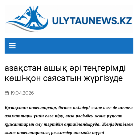
перейти
к
содержанию
Қазақстан ашық әрі теңгерімді
көші-қон саясатын жүргізуде
19.04.2026
Қазақстан инвесторлар, бизнес өкілдері және өзге де шетел
азаматтары үшін елге кіру, виза рәсімдеу және рұқсат
құжаттарын алу тәртібін оңтайландыруда. Жеңілдетілген
және инвестициялық режимдер аясында түрлі