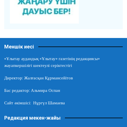
Меншік иесі
«Ұлытау аудандық «Ұлытау» газетінің редакциясы»
жауапкершілігі шектеулі серіктестігі
Директор: Жалғасқан Құрмансейітов
Бас редактор: Альмира Оспан
Сайт әкімшісі: Нұргүл Шамаева
Редакция мекен-жайы