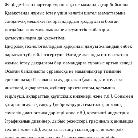
Жеңілдетілген шарттар сұранысқа ие мамандықтар бойынша
Қазақстанда жұмыс істеу үшін келетін шетел азаматтарына,
сондай-ақ мемлекеттік органдардың қолдаухаты болған
жағдайда экономикалық және әлеуметтік жобаларға
қатысушыларға да қолжетімді.
Цифрлық технологиялардың қарқынды дамуы жаһандық еңбек
нарығын түбегейлі өзгертуде. Әлемде жасанды интеллектпен
жұмыс істеу дағдылары бар мамандарға сұраныс артып келеді.
Осыған байланысты сұранысқа ие мамандықтар тізімінде
ерекше назар ІТ саласына аударылған (жасанды интеллект
инженері, ақпараттық жүйелер архитекторы, қосымша
әзірлеуші, ақпараттық қауіпсіздік инженері және т.б.). Сонымен
қатар денсаулық сақтау (нейрохирург, гематолог, онколог,
сәулелік диагностика дәрігері және т.б.), креативті индустрия
(графикалық дизайнер, дыбыс режиссері, графикалық анимация
технигі және т.б.), жаратылыстану ғылымдары, инженерлік
және өңдеу салаларында да (фармацевтикалық өндіріс