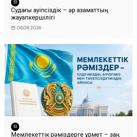
Судағы қауіпсіздік – әр азаматтың
жауапкершілігі
06.08.2026
Мемлекеттік рәміздерге құрмет – заң