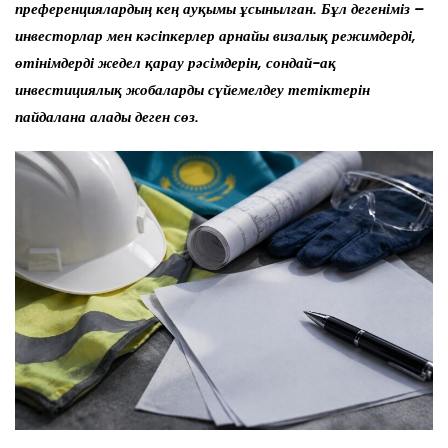
преференциялардың кең ауқымы ұсынылған. Бұл дегеніміз –
инвесторлар мен кәсіпкерлер арнайы визалық режимдерді,
өтінімдерді жедел қарау рәсімдерін, сондай-ақ
инвестициялық жобаларды сүйемелдеу тетіктерін
пайдалана алады деген сөз.