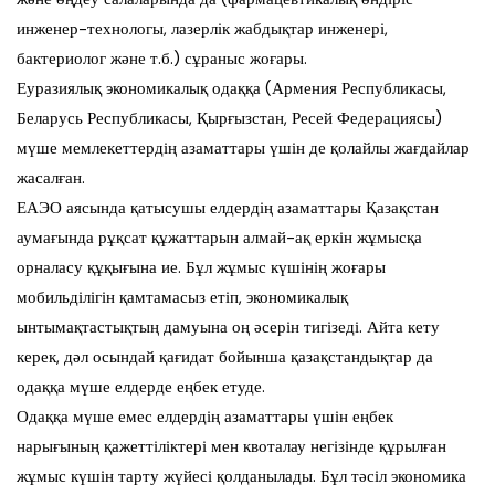
инженер-технологы, лазерлік жабдықтар инженері,
бактериолог және т.б.) сұраныс жоғары.
Еуразиялық экономикалық одаққа (Армения Республикасы,
Беларусь Республикасы, Қырғызстан, Ресей Федерациясы)
мүше мемлекеттердің азаматтары үшін де қолайлы жағдайлар
жасалған.
ЕАЭО аясында қатысушы елдердің азаматтары Қазақстан
аумағында рұқсат құжаттарын алмай-ақ еркін жұмысқа
орналасу құқығына ие. Бұл жұмыс күшінің жоғары
мобильділігін қамтамасыз етіп, экономикалық
ынтымақтастықтың дамуына оң әсерін тигізеді. Айта кету
керек, дәл осындай қағидат бойынша қазақстандықтар да
одаққа мүше елдерде еңбек етуде.
Одаққа мүше емес елдердің азаматтары үшін еңбек
нарығының қажеттіліктері мен квоталау негізінде құрылған
жұмыс күшін тарту жүйесі қолданылады. Бұл тәсіл экономика