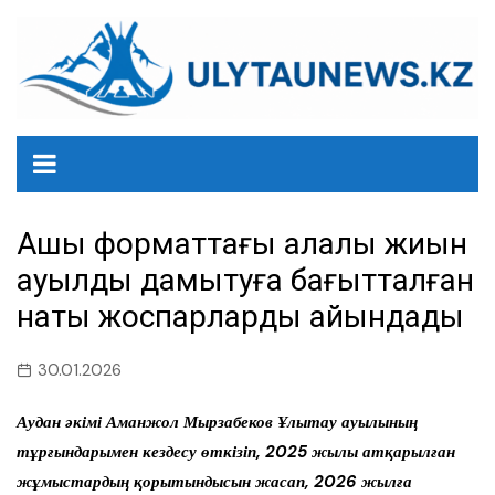
перейти
к
содержанию
Ашық форматтағы алқалы жиын
ауылды дамытуға бағытталған
нақты жоспарларды айқындады
30.01.2026
Аудан әкімі Аманжол Мырзабеков Ұлытау ауылының
тұрғындарымен кездесу өткізіп, 2025 жылы атқарылған
жұмыстардың қорытындысын жасап, 2026 жылға