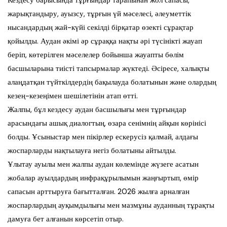
Кездесу барысында тұрғындар тарапынан жол сапасы,
жарықтандыру, ауызсу, тұрғын үй мәселесі, әлеуметтік
нысандардың жай-күйі секілді бірқатар өзекті сұрақтар
қойылды. Аудан әкімі әр сұраққа нақты әрі түсінікті жауап
беріп, көтерілген мәселелер бойынша жауапты бөлім
басшыларына тиісті тапсырмалар жүктеді. Әсіресе, халықты
алаңдатқан түйткілдердің бақылауда болатынын және олардың
кезең-кезеңімен шешілетінін атап өтті.
Жалпы, бұл кездесу аудан басшылығы мен тұрғындар
арасындағы ашық диалогтың, өзара сенімнің айқын көрінісі
болды. Ұсыныстар мен пікірлер ескерусіз қалмай, алдағы
жоспарларды нақтылауға негіз болатыны айтылды.
Ұлытау ауылы мен жалпы аудан көлемінде жүзеге асатын
жобалар ауылдардың инфрақұрылымын жаңғыртып, өмір
сапасын арттыруға бағытталған. 2026 жылға арналған
жоспарлардың ауқымдылығы мен мазмұны ауданның тұрақты
дамуға бет алғанын көрсетіп отыр.