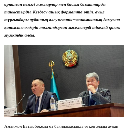
арналған негізгі жоспарлар мен басым бағыттарды
таныстырды. Кездесу ашық форматта өтіп, ауыл
тұрғындары ауданның әлеуметтік-экономикалық дамуына
қатысты өздерін толғандырған мәселелерді тікелей қоюға
мүмкіндік алды.
Аманжол Батырбекұлы өз баяндамасында өткен жылы аудан