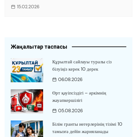
15.02.2026
Жаңалықтар таспасы
Құрылтай сайлауы туралы сіз
білуіңіз керек 10 дерек
06.08.2026
Өрт қауіпсіздігі – әркімнің
жауапкершілігі
05.08.2026
Білім гранты иегерлерінің тізімі 10
тамызға дейін жарияланады