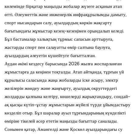
көлемінде бірқатар маңызды жобалар жүзеге асқанын атап
өтті. Әлеуметтік және инженерлік инфрақұрылымды дамыту,
спорт нысандарын салу, ауылдардың көркін жақсарту
бағытындағы жұмыстар кезең-кезеңімен орындалып келеді.
Бұл бастамалар халықтың тұрмыс сапасын арттыруға,
жастарды спорт пен салауатты өмір салтына баулуға,
ауылдардың әлеуетін күшейтуге бағытталған.
Аудан әкімі кездесу барысында 2026 жылға жоспарланған
жұмыстарға да кеңінен тоқталды. Атап айтқанда, тұрғын үй
құрылысы саласында жаңа жобаларды іске асыру, электр
желілерін жөндеу және жаңғырту, ауылдық округтердегі
жолдарды қалпына келтіру, көшелерді жарықтандыру, сондай-
ақ қысқы күтіп-ұстау жұмыстарын жүйелі түрде ұйымдастыру
көзделіп отыр. Бұл шаралар ауыл тұрғындарының күнделікті
өміріне тікелей әсер ететін маңызды бағыттар саналады.
Сонымен қатар, Амангелді және Қоскөл ауылдарындағы су