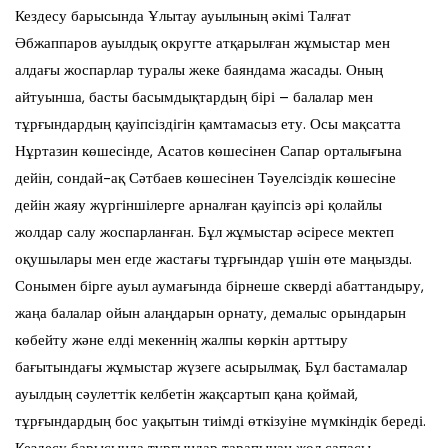
Кездесу барысында Ұлытау ауылының әкімі Талғат
Әбжаппаров ауылдық округте атқарылған жұмыстар мен
алдағы жоспарлар туралы жеке баяндама жасады. Оның
айтуынша, басты басымдықтардың бірі – балалар мен
тұрғындардың қауіпсіздігін қамтамасыз ету. Осы мақсатта
Нұртазин көшесінде, Асатов көшесінен Сапар орталығына
дейін, сондай-ақ Сәтбаев көшесінен Тәуелсіздік көшесіне
дейін жаяу жүргіншілерге арналған қауіпсіз әрі қолайлы
жолдар салу жоспарланған. Бұл жұмыстар әсіресе мектеп
оқушылары мен егде жастағы тұрғындар үшін өте маңызды.
Сонымен бірге ауыл аумағында бірнеше скверді абаттандыру,
жаңа балалар ойын алаңдарын орнату, демалыс орындарын
көбейту және елді мекеннің жалпы көркін арттыру
бағытындағы жұмыстар жүзеге асырылмақ. Бұл бастамалар
ауылдың сәулеттік келбетін жақсартып қана қоймай,
тұрғындардың бос уақытын тиімді өткізуіне мүмкіндік береді.