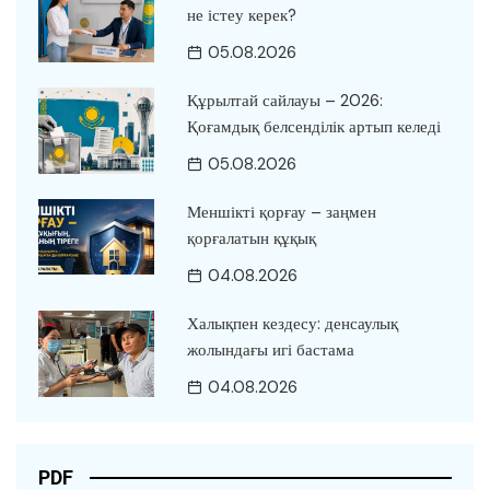
не істеу керек?
05.08.2026
Құрылтай сайлауы – 2026:
Қоғамдық белсенділік артып келеді
05.08.2026
Меншікті қорғау – заңмен
қорғалатын құқық
04.08.2026
Халықпен кездесу: денсаулық
жолындағы игі бастама
04.08.2026
PDF