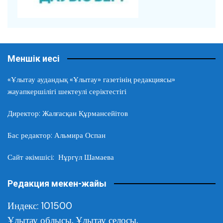
Меншік иесі
«Ұлытау аудандық «Ұлытау» газетінің редакциясы»
жауапкершілігі шектеулі серіктестігі
Директор: Жалғасқан Құрмансейітов
Бас редактор: Альмира Оспан
Сайт әкімшісі: Нұргүл Шамаева
Редакция мекен-жайы
Индекс: 101500
Ұлытау облысы,
Ұлытау селосы,