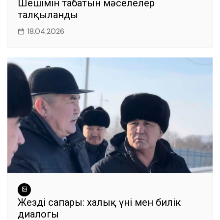
Шешімін табатын мәселелер
талқыланды
18.04.2026
Жезді сапары: халық үні мен билік
диалогы