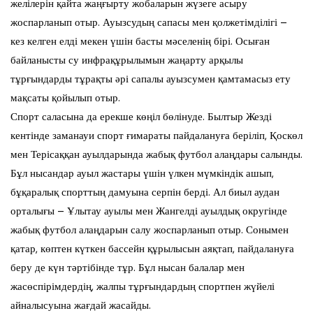
желілерін қайта жаңғырту жобаларын жүзеге асыру
жоспарланып отыр. Ауызсудың сапасы мен қолжетімділігі –
кез келген елді мекен үшін басты мәселенің бірі. Осыған
байланысты су инфрақұрылымын жаңарту арқылы
тұрғындарды тұрақты әрі сапалы ауызсумен қамтамасыз ету
мақсаты қойылып отыр.
Спорт саласына да ерекше көңіл бөлінуде. Былтыр Жезді
кентінде заманауи спорт ғимараты пайдалануға беріліп, Қоскөл
мен Терісаққан ауылдарында жабық футбол алаңдары салынды.
Бұл нысандар ауыл жастары үшін үлкен мүмкіндік ашып,
бұқаралық спорттың дамуына серпін берді. Ал биыл аудан
орталығы – Ұлытау ауылы мен Жангелді ауылдық округінде
жабық футбол алаңдарын салу жоспарланып отыр. Сонымен
қатар, көптен күткен бассейн құрылысын аяқтап, пайдалануға
беру де күн тәртібінде тұр. Бұл нысан балалар мен
жасөспірімдердің, жалпы тұрғындардың спортпен жүйелі
айналысуына жағдай жасайды.