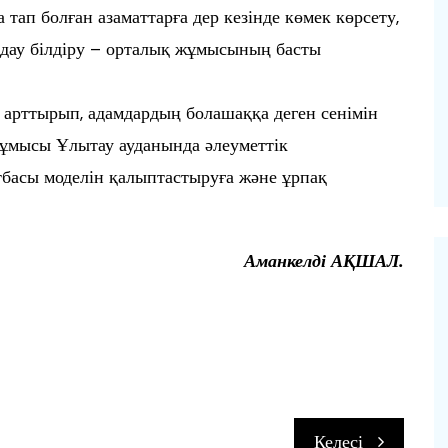
 тап болған азаматтарға дер кезінде көмек көрсету,
олдау білдіру – орталық жұмысының басты
 арттырып, адамдардың болашаққа деген сенімін
ұмысы Ұлытау ауданында әлеуметтік
тбасы моделін қалыптастыруға және ұрпақ
Аманкелді АҚШАЛ.
п
Келесі