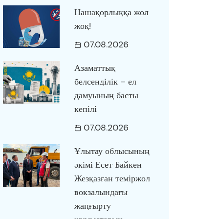
Нашақорлыққа жол
жоқ!
07.08.2026
Азаматтық
белсенділік – ел
дамуының басты
кепілі
07.08.2026
Ұлытау облысының
әкімі Есет Байкен
Жезқазған теміржол
вокзалындағы
жаңғырту