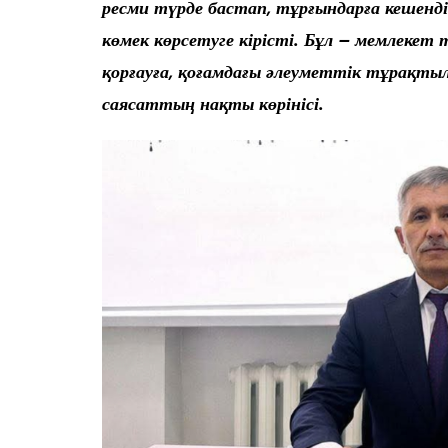
ресми түрде бастап, тұрғындарға кешенд
көмек көрсетуге кірісті. Бұл – мемлеке
қорғауға, қоғамдағы әлеуметтік тұрақт
саясаттың нақты көрінісі.