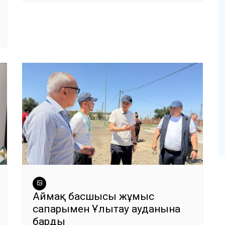
Аймақ басшысы жұмыс
сапарымен Ұлытау ауданына
барды