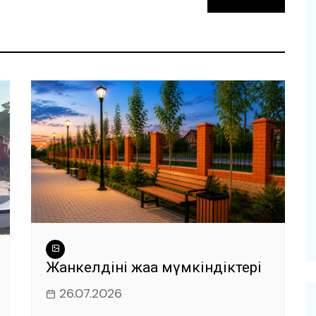
и
Жанкелдінің жаңа мүмкіндіктері
26.07.2026