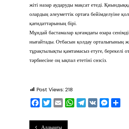
жіті назар аударуды мақсат етеді. Қиындыққа
олардың әлеуметтік ортаға бейімделуіне қ
қағидаттарының бірі.
Мұндай бастамалар қоғамдағы өзара сенімді
нығайтады. Отбасын қолдау орталығының ж
тұрақтылықты қамтамасыз етуге, берекелі о
тәрбиесіне оң ықпал ететіні сөзсіз.
Post Views:
218
F
T
E
W
T
V
M
О
a
wi
m
h
el
K
e
т
c
tt
ai
at
e
ss
ра
Навигация
Алдыңғы