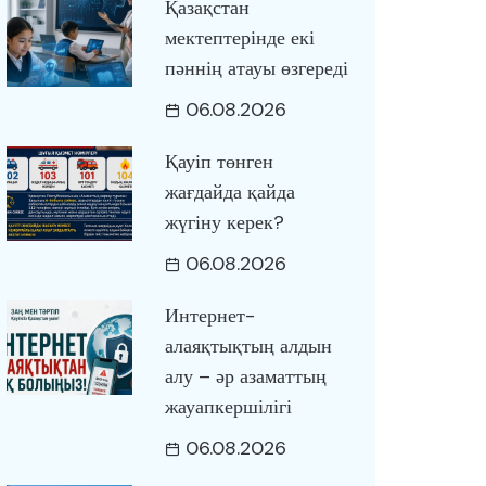
Қазақстан
мектептерінде екі
пәннің атауы өзгереді
06.08.2026
Қауіп төнген
жағдайда қайда
жүгіну керек?
06.08.2026
Интернет-
алаяқтықтың алдын
алу – әр азаматтың
жауапкершілігі
06.08.2026