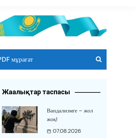
PDF мұрағат
Жаңалықтар таспасы
Вандализмге – жол
жоқ!
07.08.2026