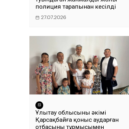
полиция тарапынан кесілді
27.07.2026
Ұлытау облысының әкімі
Қарсақбайға қоныс аударған
отбасының тұрмысымен