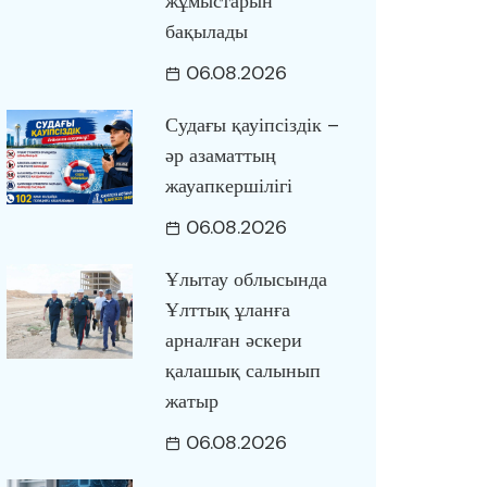
жұмыстарын
бақылады
06.08.2026
Судағы қауіпсіздік –
әр азаматтың
жауапкершілігі
06.08.2026
Ұлытау облысында
Ұлттық ұланға
арналған әскери
қалашық салынып
жатыр
06.08.2026