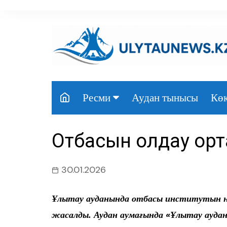
перейти
к
содержанию
Аудан тынысы
Көк
Ресми
Президент
Отбасын қолдау о
Үкімет
Парламент
30.01.2026
Облыс әкімдігі
Ұлытау ауданында отбасы институтын н
Өңір басшылығы
жасалды. Аудан аумағында «Ұлытау ауда