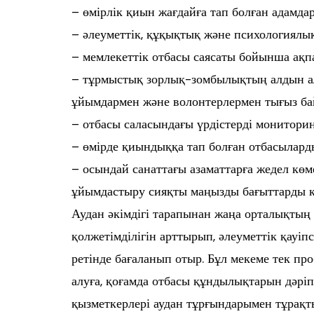
– өмірлік қиын жағдайға тап болған адамдар
– әлеуметтік, құқықтық және психологиялы
– мемлекеттік отбасы саясаты бойынша ақп
– тұрмыстық зорлық-зомбылықтың алдын ал
ұйымдармен және волонтерлермен тығыз ба
– отбасы саласындағы үрдістерді мониторин
– өмірде қиындыққа тап болған отбасыларды
– осындай санаттағы азаматтарға жедел кө
ұйымдастыру сияқты маңызды бағыттарды 
Аудан әкімдігі тарапынан жаңа орталықтың
қолжетімділігін арттырып, әлеуметтік қауі
ретінде бағаланып отыр. Бұл мекеме тек п
алуға, қоғамда отбасы құндылықтарын дәріп
қызметкерлері аудан тұрғындарымен тұрақт