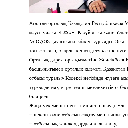
Аталған орталық Қазақстан Республикасы 
маусымдағы №256-НҚ бұйрығы және Ұлытау
№107/03 қаулысына сәйкес құрылды. Осылай
тоғыстырып, оларды кешенді түрде шешуге м
Орталық директоры қызметіне Жеңсікбаев
басшылығымен орталық қызметі Қазақстан 
отбасы туралы» Кодексі негізінде жүзеге 
тұрғыдан нақты реттеліп, мемлекеттік отбас
білдіреді.
Жаңа мекеменің негізгі міндеттері ауқымды.
– некені және отбасын сақтау мен нығайтуғ
– отбасылық жанжалдардың алдын алу;