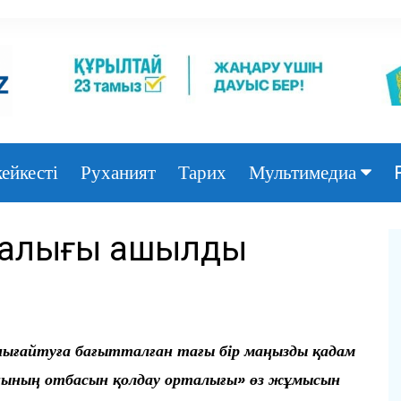
ейкесті
Руханият
Тарих
Мультимедиа
Фото
рталығы ашылды
Видео
ығайтуға бағытталған тағы бір маңызды қадам
нының отбасын қолдау орталығы» өз жұмысын