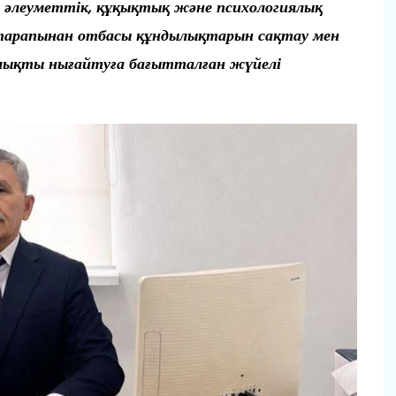
і әлеуметтік, құқықтық және психологиялық
т тарапынан отбасы құндылықтарын сақтау мен
ылықты нығайтуға бағытталған жүйелі