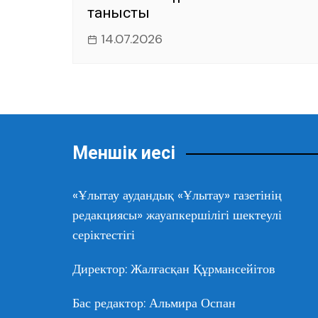
танысты
14.07.2026
Меншік иесі
«Ұлытау аудандық «Ұлытау» газетінің
редакциясы» жауапкершілігі шектеулі
серіктестігі
Директор: Жалғасқан Құрмансейітов
Бас редактор: Альмира Оспан