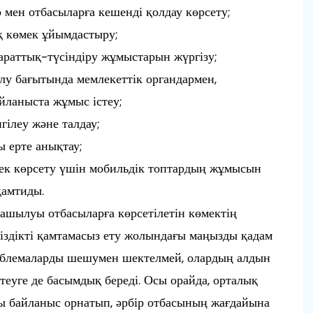
 мен отбасыларға кешенді қолдау көрсету;
қ көмек ұйымдастыру;
араттық-түсіндіру жұмыстарын жүргізу;
у бағытында мемлекеттік органдармен,
йланыста жұмыс істеу;
гілеу және талдау;
 ерте анықтау;
мек көрсету үшін мобильдік топтардың жұмысын
қамтиды.
 ашылуы отбасыларға көрсетілетін көмектің
псіздікті қамтамасыз ету жолындағы маңызды қадам
роблемаларды шешумен шектелмей, олардың алдын
теуге де басымдық береді. Осы орайда, орталық
ы байланыс орнатып, әрбір отбасының жағдайына