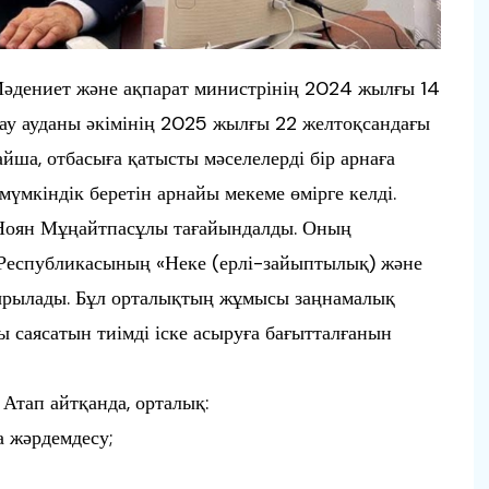
Мәдениет және ақпарат министрінің 2024 жылғы 14
 ауданы әкімінің 2025 жылғы 22 желтоқсандағы
ша, отбасыға қатысты мәселелерді бір арнаға
үмкіндік беретін арнайы мекеме өмірге келді.
 Ноян Мұңайтпасұлы тағайындалды. Оның
Республикасының «Неке (ерлі-зайыптылық) және
асырылады. Бұл орталықтың жұмысы заңнамалық
ы саясатын тиімді іске асыруға бағытталғанын
 Атап айтқанда, орталық:
а жәрдемдесу;