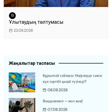
Ұлытаудың төлтумасы
23.06.2026
Жаңалықтар таспасы
Құрылтай сайлауы: Өңірлерде саяси
күн тәртібі қалай түзіледі?
08.08.2026
Вандализмге – жол жоқ!
07.08.2026