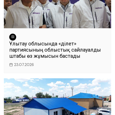
Ұлытау облысында «Әділет»
партиясының облыстық сайлауалды
штабы өз жұмысын бастады
23.07.2026