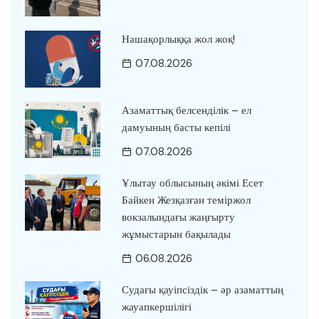
Нашақорлыққа жол жоқ!
07.08.2026
Азаматтық белсенділік – ел
дамуының басты кепілі
07.08.2026
Ұлытау облысының әкімі Есет
Байкен Жезқазған теміржол
вокзалындағы жаңғырту
жұмыстарын бақылады
06.08.2026
Судағы қауіпсіздік – әр азаматтың
жауапкершілігі