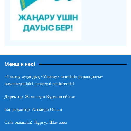
Меншік иесі
«Ұлытау аудандық «Ұлытау» газетінің редакциясы»
жауапкершілігі шектеулі серіктестігі
Директор: Жалғасқан Құрмансейітов
Бас редактор: Альмира Оспан
Сайт әкімшісі: Нұргүл Шамаева