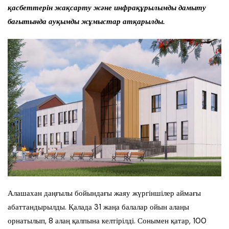
қасбеттерін жақсарту және инфрақұрылымды дамыту
бағытында ауқымды жұмыстар атқарылды.
Алашахан даңғылы бойындағы жаяу жүргіншілер аймағы
абаттандырылды. Қалада 31 жаңа балалар ойын алаңы
орнатылып, 8 алаң қалпына келтірілді. Сонымен қатар, 100