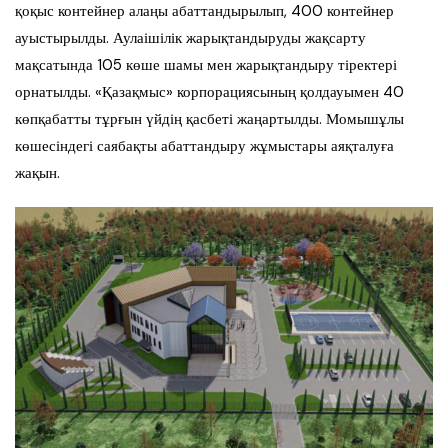
қоқыс контейнер алаңы абаттандырылып, 400 контейнер
ауыстырылды. Аулаішілік жарықтандыруды жақсарту
мақсатында 105 көше шамы мен жарықтандыру тіректері
орнатылды. «Қазақмыс» корпорациясының қолдауымен 40
көпқабатты тұрғын үйдің қасбеті жаңартылды. Момышұлы
көшесіндегі саябақты абаттандыру жұмыстары аяқталуға
жақын.