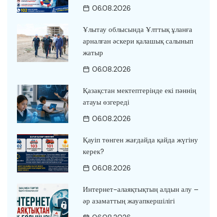
06.08.2026
Ұлытау облысында Ұлттық ұланға
арналған әскери қалашық салынып
жатыр
06.08.2026
Қазақстан мектептерінде екі пәннің
атауы өзгереді
06.08.2026
Қауіп төнген жағдайда қайда жүгіну
керек?
06.08.2026
Интернет-алаяқтықтың алдын алу –
әр азаматтың жауапкершілігі