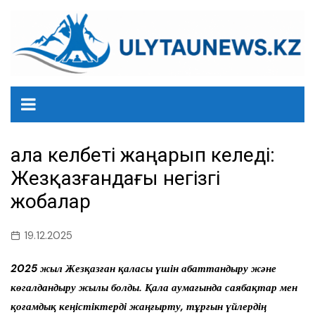
перейти
к
содержанию
Қала келбеті жаңарып келеді:
Жезқазғандағы негізгі
жобалар
19.12.2025
2025 жыл Жезқазған қаласы үшін абаттандыру және
көгалдандыру жылы болды. Қала аумағында саябақтар мен
қоғамдық кеңістіктерді жаңғырту, тұрғын үйлердің