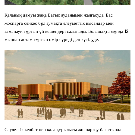
Қаланың дамуы жаңа Батыс ауданымен жалғасуда. Бас
жоспарға сәйкес бұл аумақта әлеуметтік нысандар мен
заманауи тұрғын үй кешендері салынады. Болашақта мұнда 12
мыңнан астам тұрғын өмір сүреді деп күтілуде.
Сәулеттік келбет пен қала құрылысы жоспарлау бағытында