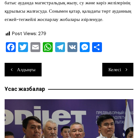
батыс ауданда магистральдық жылу, су және кәріз желілерінің
құрылысы жалғасуда. Сонымен қатар, қаладағы төрт ауданның
егжей-тегжейлі жоспарлау жобалары әзірленуде.
Post Views:
279
F
T
E
W
T
V
M
О
a
wi
m
h
el
K
e
тп
c
tt
ai
at
e
ss
ра
Навигация
Алдыңғы
Келесі
e
er
l
s
gr
e
ви
по
b
A
a
n
ть
Ұқсас жазбалар
записям
o
p
m
g
o
p
er
k