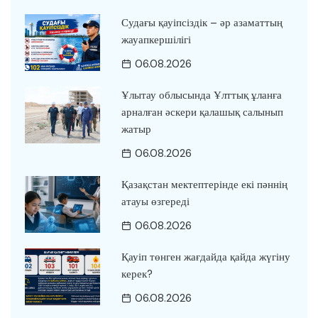
Судағы қауіпсіздік – әр азаматтың
жауапкершілігі
06.08.2026
Ұлытау облысында Ұлттық ұланға
арналған әскери қалашық салынып
жатыр
06.08.2026
Қазақстан мектептерінде екі пәннің
атауы өзгереді
06.08.2026
Қауіп төнген жағдайда қайда жүгіну
керек?
06.08.2026