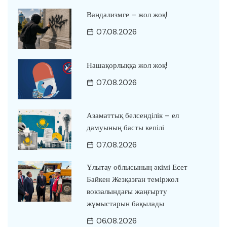
Вандализмге – жол жоқ!
07.08.2026
Нашақорлыққа жол жоқ!
07.08.2026
Азаматтық белсенділік – ел
дамуының басты кепілі
07.08.2026
Ұлытау облысының әкімі Есет
Байкен Жезқазған теміржол
вокзалындағы жаңғырту
жұмыстарын бақылады
06.08.2026