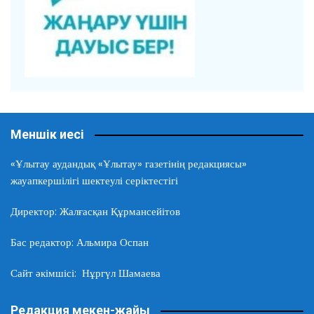
Меншік иесі
«Ұлытау аудандық «Ұлытау» газетінің редакциясы»
жауапкершілігі шектеулі серіктестігі
Директор: Жалғасқан Құрмансейітов
Бас редактор: Альмира Оспан
Сайт әкімшісі: Нұргүл Шамаева
Редакция мекен-жайы