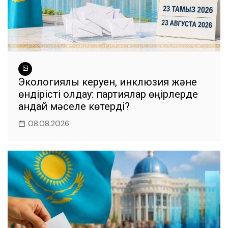
Экологиялық керуен, инклюзия және
өндірісті қолдау: партиялар өңірлерде
қандай мәселе көтерді?
08.08.2026