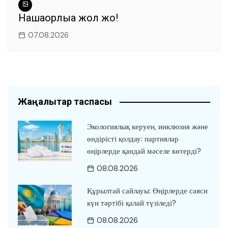
Нашақорлыққа жол жоқ!
07.08.2026
Жаңалықтар таспасы
Экологиялық керуен, инклюзия және
өндірісті қолдау: партиялар
өңірлерде қандай мәселе көтерді?
08.08.2026
Құрылтай сайлауы: Өңірлерде саяси
күн тәртібі қалай түзіледі?
08.08.2026