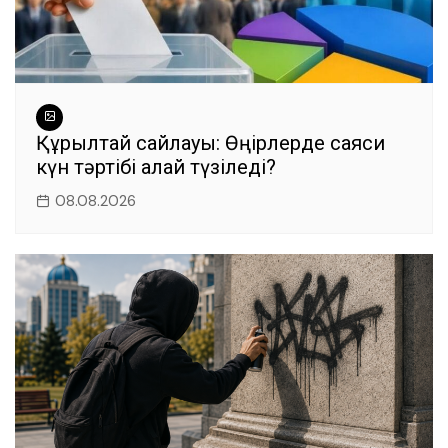
Құрылтай сайлауы: Өңірлерде саяси
күн тәртібі қалай түзіледі?
08.08.2026