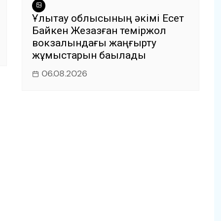
Ұлытау облысының әкімі Есет
Байкен Жезқазған теміржол
вокзалындағы жаңғырту
жұмыстарын бақылады
06.08.2026