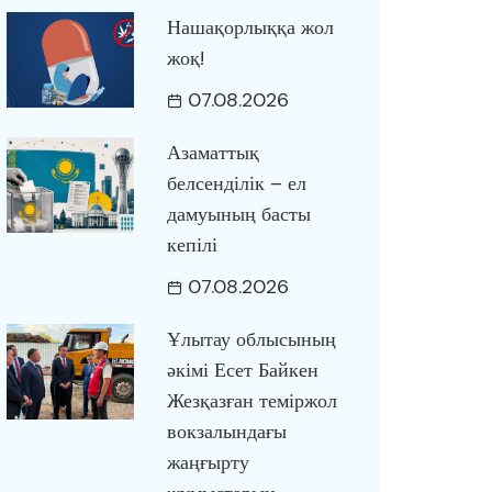
Нашақорлыққа жол
жоқ!
07.08.2026
Азаматтық
белсенділік – ел
дамуының басты
кепілі
07.08.2026
Ұлытау облысының
әкімі Есет Байкен
Жезқазған теміржол
вокзалындағы
жаңғырту