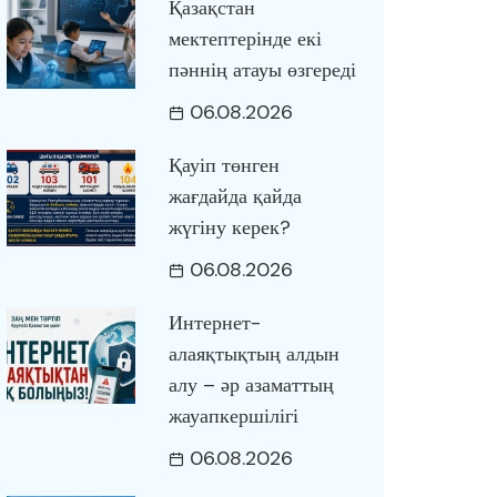
Қазақстан
мектептерінде екі
пәннің атауы өзгереді
06.08.2026
Қауіп төнген
жағдайда қайда
жүгіну керек?
06.08.2026
Интернет-
алаяқтықтың алдын
алу – әр азаматтың
жауапкершілігі
06.08.2026