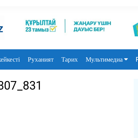
ейкесті
Руханият
Тарих
Мультимедиа
Фото
307_831
Видео