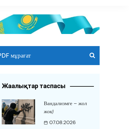
PDF мұрағат
Жаңалықтар таспасы
Вандализмге – жол
жоқ!
07.08.2026