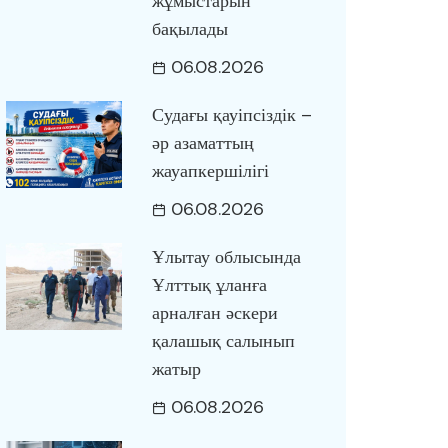
жұмыстарын
бақылады
06.08.2026
Судағы қауіпсіздік –
әр азаматтың
жауапкершілігі
06.08.2026
Ұлытау облысында
Ұлттық ұланға
арналған әскери
қалашық салынып
жатыр
06.08.2026