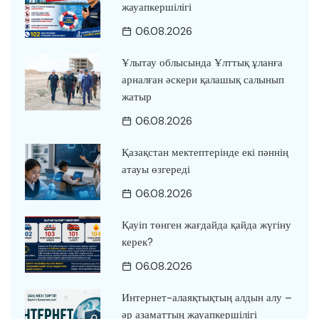
жауапкершілігі
06.08.2026
Ұлытау облысында Ұлттық ұланға
арналған әскери қалашық салынып
жатыр
06.08.2026
Қазақстан мектептерінде екі пәннің
атауы өзгереді
06.08.2026
Қауіп төнген жағдайда қайда жүгіну
керек?
06.08.2026
Интернет-алаяқтықтың алдын алу –
әр азаматтың жауапкершілігі