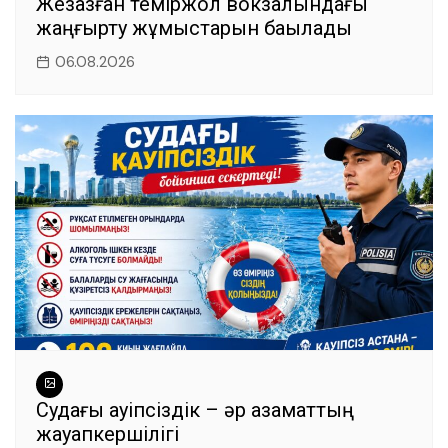
Жезқазған теміржол вокзалындағы
жаңғырту жұмыстарын бақылады
06.08.2026
Судағы қауіпсіздік – әр азаматтың
жауапкершілігі