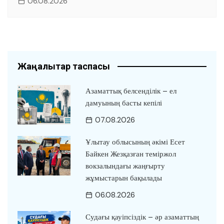
06.08.2026
Жаңалықтар таспасы
Азаматтық белсенділік – ел
дамуының басты кепілі
07.08.2026
Ұлытау облысының әкімі Есет
Байкен Жезқазған теміржол
вокзалындағы жаңғырту
жұмыстарын бақылады
06.08.2026
Судағы қауіпсіздік – әр азаматтың