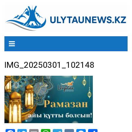
перейти
к
содержанию
IMG_20250301_102148