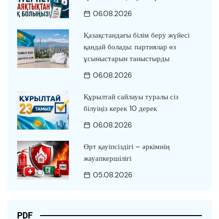
06.08.2026
Қазақстандағы білім беру жүйесі
қандай болады: партиялар өз
ұсыныстарын таныстырды
06.08.2026
Құрылтай сайлауы туралы сіз
білуіңіз керек 10 дерек
06.08.2026
Өрт қауіпсіздігі – әркімнің
жауапкершілігі
05.08.2026
PDF