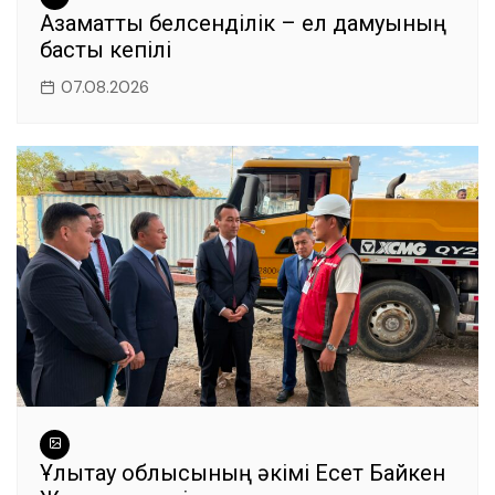
Азаматтық белсенділік – ел дамуының
басты кепілі
07.08.2026
Ұлытау облысының әкімі Есет Байкен