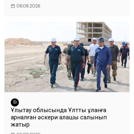
06.08.2026
Ұлытау облысында Ұлттық ұланға
арналған әскери қалашық салынып
жатыр