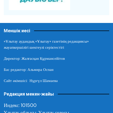
Меншік иесі
«Ұлытау аудандық «Ұлытау» газетінің редакциясы»
жауапкершілігі шектеулі серіктестігі
Директор: Жалғасқан Құрмансейітов
Бас редактор: Альмира Оспан
Сайт әкімшісі: Нұргүл Шамаева
Редакция мекен-жайы
Индекс: 101500
Ұлытау облысы,
Ұлытау селосы,