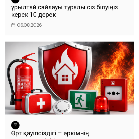
Құрылтай сайлауы туралы сіз білуіңіз
керек 10 дерек
06.08.2026
Өрт қауіпсіздігі – әркімнің