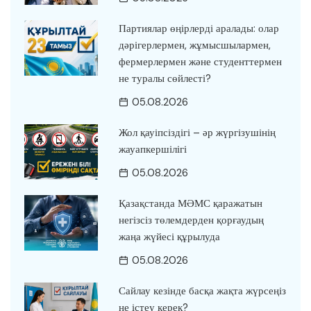
Партиялар өңірлерді аралады: олар
дәрігерлермен, жұмысшылармен,
фермерлермен және студенттермен
не туралы сөйлесті?
05.08.2026
Жол қауіпсіздігі – әр жүргізушінің
жауапкершілігі
05.08.2026
Қазақстанда МӘМС қаражатын
негізсіз төлемдерден қорғаудың
жаңа жүйесі құрылуда
05.08.2026
Сайлау кезінде басқа жақта жүрсеңіз
не істеу керек?