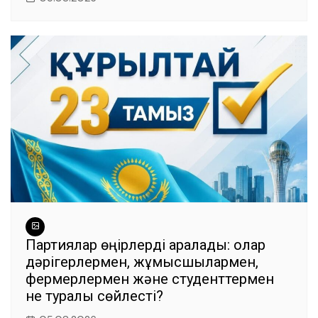
Партиялар өңірлерді аралады: олар
дәрігерлермен, жұмысшылармен,
фермерлермен және студенттермен
не туралы сөйлесті?