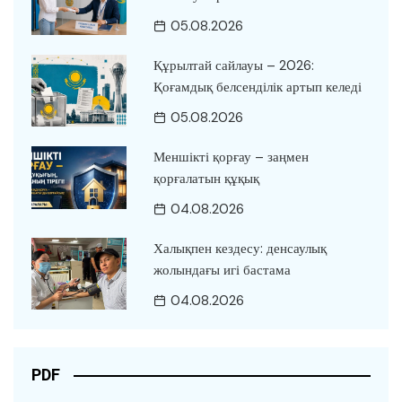
05.08.2026
Құрылтай сайлауы – 2026:
Қоғамдық белсенділік артып келеді
05.08.2026
Меншікті қорғау – заңмен
қорғалатын құқық
04.08.2026
Халықпен кездесу: денсаулық
жолындағы игі бастама
04.08.2026
PDF