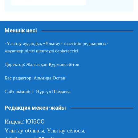
Меншік иесі
«Ұлытау аудандық «Ұлытау» газетінің редакциясы»
жауапкершілігі шектеулі серіктестігі
Директор: Жалғасқан Құрмансейітов
Бас редактор: Альмира Оспан
Сайт әкімшісі: Нұргүл Шамаева
Редакция мекен-жайы
Индекс: 101500
Ұлытау облысы,
Ұлытау селосы,