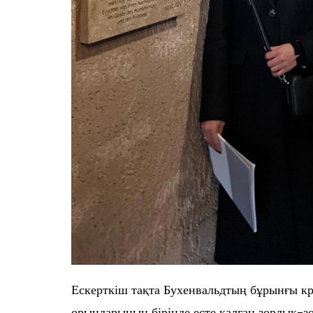
Ескерткіш тақта Бухенвальдтың бұрынғы к
орындарының бірінде есте қалған зорлық-