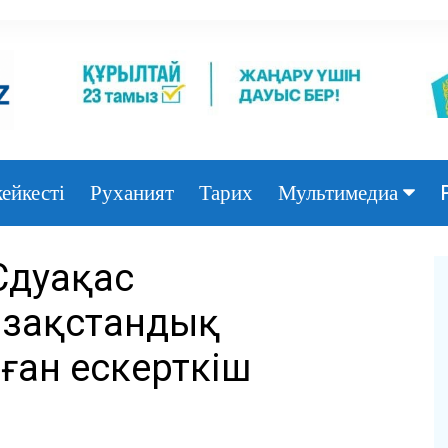
ейкесті
Руханият
Тарих
Мультимедиа
Фото
әдуақас
Видео
азақстандық
ған ескерткіш