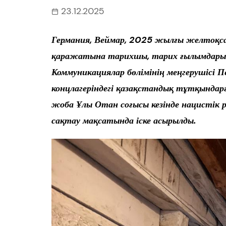
23.12.2025
Германия, Веймар, 2025 жылғы желтоқса
қаражатына тарихшы, тарих ғылымдары
Коммуникациялар бөлімінің меңгерушісі П
концлагеріндегі қазақстандық тұтқындар
жоба Ұлы Отан соғысы кезінде нацистік
сақтау мақсатында іске асырылды.