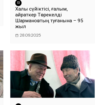
Халық сүйіктісі, ғалым,
қайраткер Төрекелді
Шармановтың туғанына – 95
жыл
28.09.2025