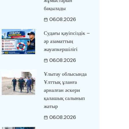
жұмыстарын
бақылады
06.08.2026
Судағы қауіпсіздік –
әр азаматтың
жауапкершілігі
06.08.2026
Ұлытау облысында
Ұлттық ұланға
арналған әскери
қалашық салынып
жатыр
06.08.2026