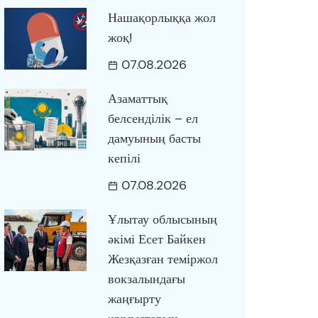
Нашақорлыққа жол
жоқ!
07.08.2026
Азаматтық
белсенділік – ел
дамуының басты
кепілі
07.08.2026
Ұлытау облысының
әкімі Есет Байкен
Жезқазған теміржол
вокзалындағы
жаңғырту