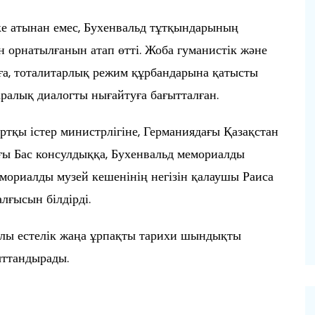
ке атынан емес, Бухенвальд тұтқындарының
 орнатылғанын атап өтті. Жоба гуманистік және
ауға, тоталитарлық режим құрбандарына қатысты
аралық диалогты нығайтуға бағытталған.
қы істер министрлігіне, Германиядағы Қазақстан
ғы Бас консулдыққа, Бухенвальд мемориалды
риалды музей кешенінің негізін қалаушы Раиса
лғысын білдірді.
алы естелік жаңа ұрпақты тарихи шындықты
ыттандырады.