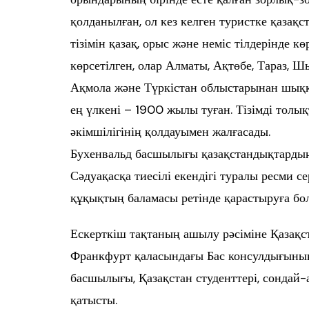
қолданылған, ол кез келген туристке қазақ
тізімін қазақ, орыс және неміс тілдерінде к
көрсетілген, олар Алматы, Ақтөбе, Тараз, 
Ақмола және Түркістан облыстарынан шыққа
ең үлкені – 1900 жылы туған. Тізімді тол
әкімшілігінің қолдауымен жалғасады.
Бухенвальд басшылығы қазақстандықтардың
Сәдуақасқа тиесілі екендігі туралы ресми с
құқықтың баламасы ретінде қарастыруға бо
Ескерткіш тақтаның ашылу рәсіміне Қазақс
Франкфурт қаласындағы Бас консулдығының
басшылығы, Қазақстан студенттері, сондай
қатысты.