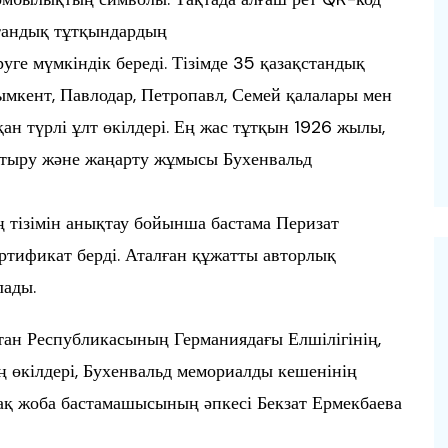
стандық тұтқындардың
өруге мүмкіндік береді. Тізімде 35 қазақстандық
Шымкент, Павлодар, Петропавл, Семей қалалары мен
н түрлі ұлт өкілдері. Ең жас тұтқын 1926 жылы,
ықтыру және жаңарту жұмысы Бухенвальд
 тізімін анықтау бойынша бастама Перизат
ертификат берді. Аталған құжатты авторлық
лады.
тан Республикасының Германиядағы Елшілігінің,
 өкілдері, Бухенвальд мемориалды кешенінің
-ақ жоба бастамашысының әпкесі Бекзат Ермекбаева