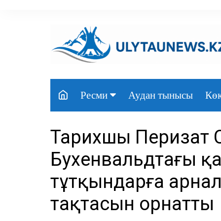
перейти
к
содержанию
Аудан тынысы
Көк
Ресми
Президент
Тарихшы Перизат С
Үкімет
Бухенвальдтағы қ
Парламент
тұтқындарға арнал
Облыс әкімдігі
тақтасын орнатты
Өңір басшылығы