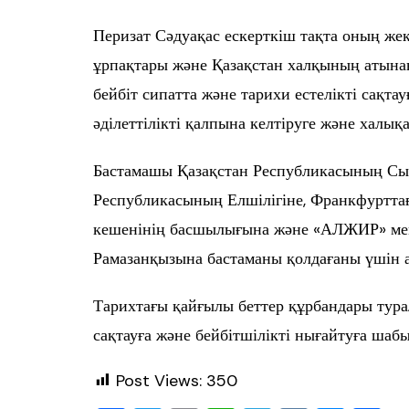
Перизат Сәдуақас ескерткіш тақта оның же
ұрпақтары және Қазақстан халқының атынан
бейбіт сипатта және тарихи естелікті сақт
әділеттілікті қалпына келтіруге және халық
Бастамашы Қазақстан Республикасының Сырт
Республикасының Елшілігіне, Франкфуртта
кешенінің басшылығына және «АЛЖИР» мемо
Рамазанқызына бастаманы қолдағаны үшін а
Тарихтағы қайғылы беттер құрбандары тур
сақтауға және бейбітшілікті нығайтуға шаб
Post Views:
350