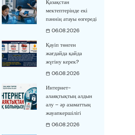
Қазақстан
мектептерінде екі
пәннің атауы өзгереді
06.08.2026
Қауіп төнген
жағдайда қайда
жүгіну керек?
06.08.2026
Интернет-
алаяқтықтың алдын
алу – әр азаматтың
жауапкершілігі
06.08.2026