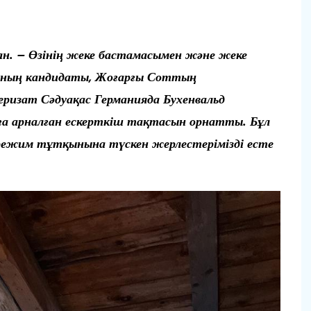
н. – Өзінің жеке бастамасымен және жеке
ның кандидаты, Жоғарғы Соттың
еризат Сәдуақас Германияда Бухенвальд
ға арналған ескерткіш тақтасын орнатты. Бұл
 режим тұтқынына түскен жерлестерімізді есте