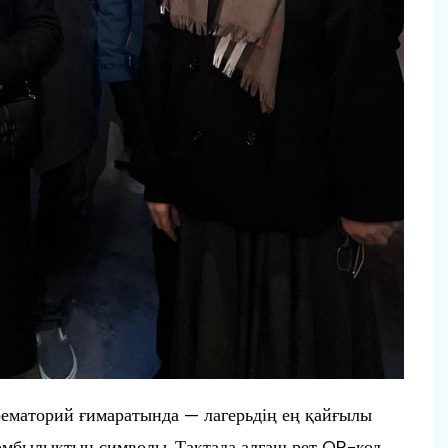
рематорий ғимаратында — лагерьдің ең қайғылы
зомбылықтың символы. Тақтада алғаш рет QR-код