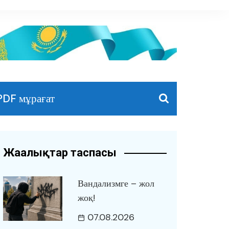
PDF мұрағат
Жаңалықтар таспасы
Вандализмге – жол
жоқ!
07.08.2026