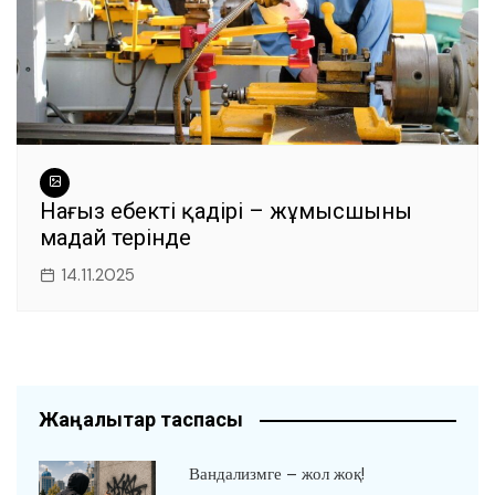
Нағыз еңбектің қадірі – жұмысшының
маңдай терінде
14.11.2025
Жаңалықтар таспасы
Вандализмге – жол жоқ!