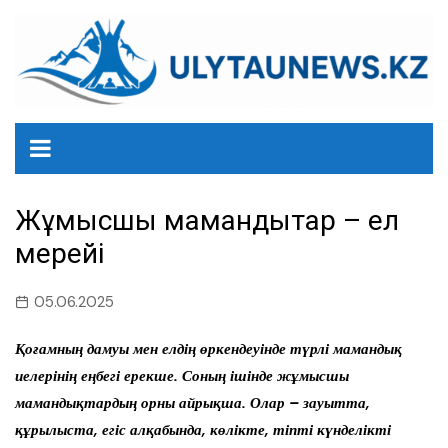
перейти
к
содержанию
Жұмысшы мамандықтар – ел
мерейі
05.06.2025
Қоғамның дамуы мен елдің өркендеуінде түрлі мамандық
иелерінің еңбегі ерекше. Соның ішінде жұмысшы
мамандықтардың орны айрықша. Олар – зауытта,
құрылыста, егіс алқабында, көлікте, тіпті күнделікті