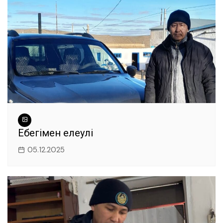
o
p
er
k
Еңбегімен елеулі
05.12.2025