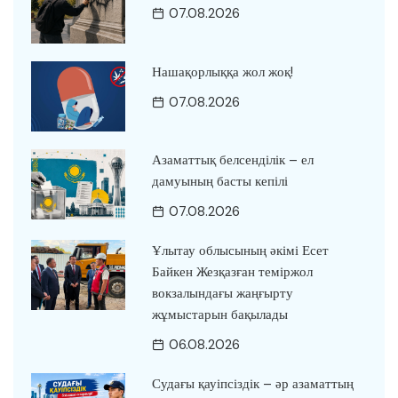
07.08.2026
Нашақорлыққа жол жоқ!
07.08.2026
Азаматтық белсенділік – ел
дамуының басты кепілі
07.08.2026
Ұлытау облысының әкімі Есет
Байкен Жезқазған теміржол
вокзалындағы жаңғырту
жұмыстарын бақылады
06.08.2026
Судағы қауіпсіздік – әр азаматтың