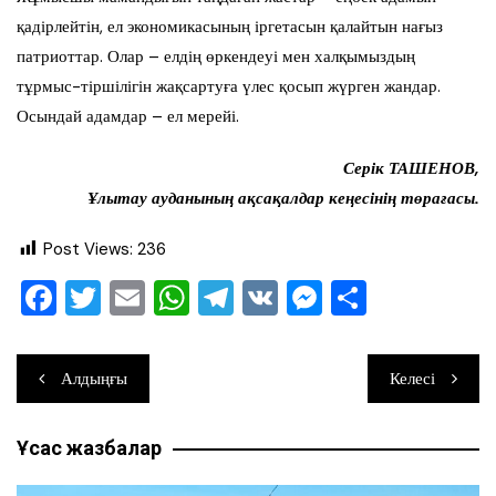
қадірлейтін, ел экономикасының іргетасын қалайтын нағыз
патриоттар. Олар – елдің өркендеуі мен халқымыздың
тұрмыс-тіршілігін жақсартуға үлес қосып жүрген жандар.
Осындай адамдар – ел мерейі.
Серік ТАШЕНОВ,
Ұлытау ауданының ақсақалдар кеңесінің төрағасы.
Post Views:
236
F
T
E
W
T
V
M
О
a
wi
m
h
el
K
e
тп
c
tt
ai
at
e
ss
ра
Навигация
Алдыңғы
Келесі
e
er
l
s
gr
e
ви
по
b
A
a
n
ть
Ұқсас жазбалар
записям
o
p
m
g