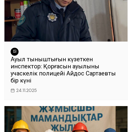
Ауыл тыныштығын күзеткен
инспектор: Қорғасын ауылының
учаскелік полицейі Айдос Сартаевтың
бір күні
24.11.2025