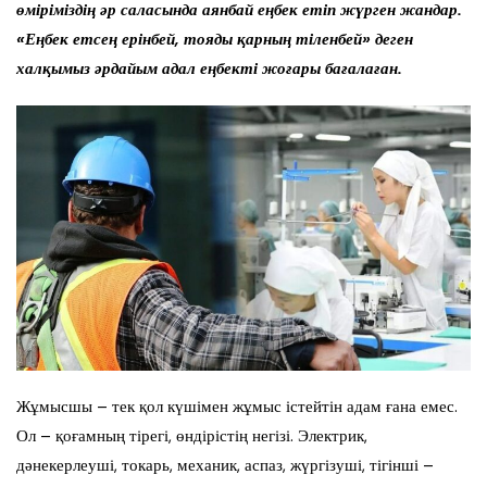
өміріміздің әр саласында аянбай еңбек етіп жүрген жандар.
«Еңбек етсең ерінбей, тояды қарның тіленбей» деген
халқымыз әрдайым адал еңбекті жоғары бағалаған.
Жұмысшы – тек қол күшімен жұмыс істейтін адам ғана емес.
Ол – қоғамның тірегі, өндірістің негізі. Электрик,
дәнекерлеуші, токарь, механик, аспаз, жүргізуші, тігінші –