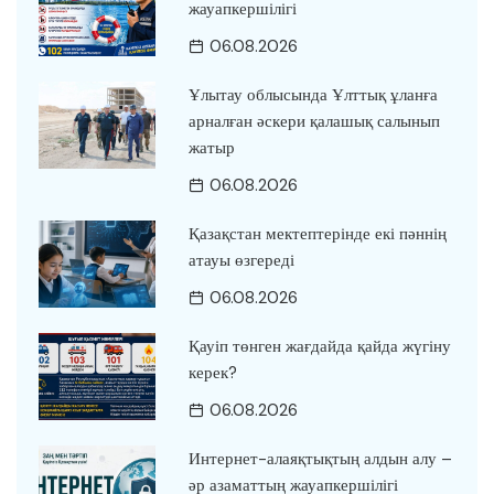
жауапкершілігі
06.08.2026
Ұлытау облысында Ұлттық ұланға
арналған әскери қалашық салынып
жатыр
06.08.2026
Қазақстан мектептерінде екі пәннің
атауы өзгереді
06.08.2026
Қауіп төнген жағдайда қайда жүгіну
керек?
06.08.2026
Интернет-алаяқтықтың алдын алу –
әр азаматтың жауапкершілігі