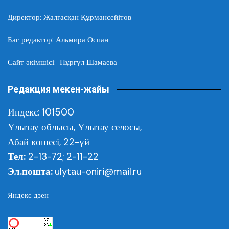
Директор: Жалғасқан Құрмансейітов
Бас редактор: Альмира Оспан
Сайт әкімшісі: Нұргүл Шамаева
Редакция мекен-жайы
Индекс: 101500
Ұлытау облысы,
Ұлытау селосы,
Абай көшесі, 22-үй
Тел:
2-13-72; 2-11-22
Эл.пошта:
ulytau-oniri@mail.ru
Яндекс дзен