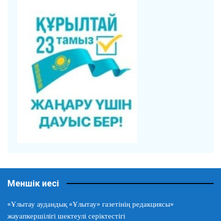
Меншік иесі
«Ұлытау аудандық «Ұлытау» газетінің редакциясы»
жауапкершілігі шектеулі серіктестігі