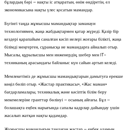
бұлардың бәрі – нақты іс атқаратын, өнім өндіретін, ел
экономикасына нақты үлес қосатын мамандар.
Бүгінгі таңда жұмысшы мамандықтар заманауи
технологиямен, жаңа жабдықтармен қатар жүреді. Қазір бір
кездері қарапайым саналған кәсіп иелері жоғары білікті, жаңа
білімді меңгерген, сұранысқа ие мамандарға айналып отыр.
Мысалы, құрылысшы мен инженердің, шебер мен IT-
техниканың арасындағы байланыс күн сайын артып келеді.
Мемлекетіміз де жұмысшы мамандықтарын дамытуға ерекше
көңіл бөліп отыр. «Жастар практикасы», «Жас маман»
бағдарламалары, техникалық және кәсіптік білім беру
мекемелеріне гранттар бөлінуі – осының айғағы. Бұл –
болашақта еңбек нарығында сапалы кадрлар дайындау үшін
жасалып жатқан нақты қадамдар.
Жұмысшы мамандығын таңдаған жастар – еңбек адамын