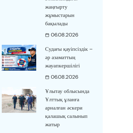
жаңғырту
жұмыстарын
бақылады
06.08.2026
Судағы қауіпсіздік –
әр азаматтың
жауапкершілігі
06.08.2026
Ұлытау облысында
Ұлттық ұланға
арналған әскери
қалашық салынып
жатыр