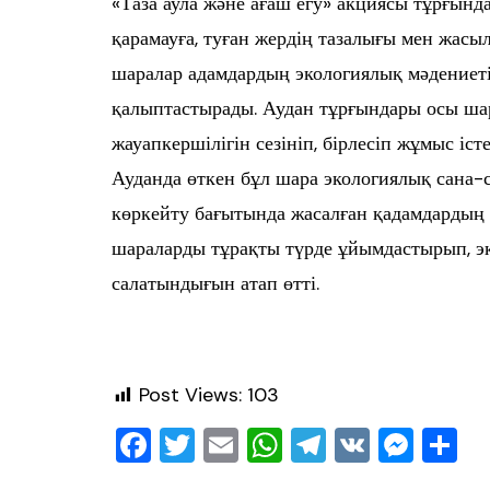
«Таза аула және ағаш егу» акциясы тұрғынд
қарамауға, туған жердің тазалығы мен жасы
шаралар адамдардың экологиялық мәдениеті
қалыптастырады. Аудан тұрғындары осы шар
жауапкершілігін сезініп, бірлесіп жұмыс іс
Ауданда өткен бұл шара экологиялық сана-с
көркейту бағытында жасалған қадамдардың б
шараларды тұрақты түрде ұйымдастырып, эк
салатындығын атап өтті.
Post Views:
103
F
T
E
W
T
V
M
О
a
wi
m
h
el
K
e
т