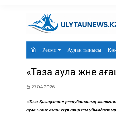
перейти
к
содержанию
Аудан тынысы
Көк
Ресми
Президент
«Таза аула және аға
Үкімет
Парламент
27.04.2026
Облыс әкімдігі
«Таза Қазақстан» республикалық экологи
Өңір басшылығы
аула және ағаш егу» акциясы ұйымдастыр