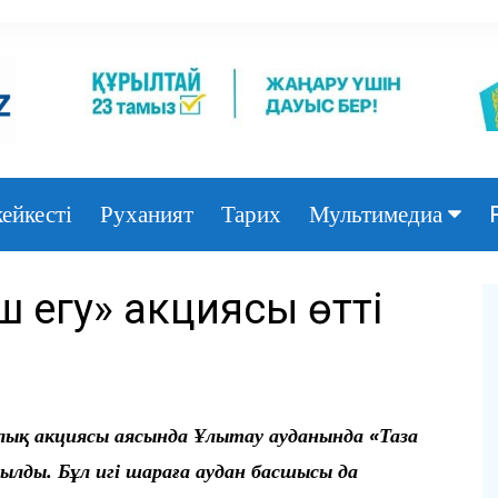
ейкесті
Руханият
Тарих
Мультимедиа
Фото
ш егу» акциясы өтті
Видео
ялық акциясы аясында Ұлытау ауданында «Таза
ылды. Бұл игі шараға аудан басшысы да