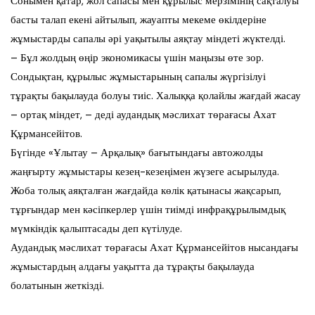
Сонымен қатар, жол сапасы мен құрылыс мерзімінің сақталуы
басты талап екені айтылып, жауапты мекеме өкілдеріне
жұмыстарды сапалы әрі уақытылы аяқтау міндеті жүктелді.
– Бұл жолдың өңір экономикасы үшін маңызы өте зор.
Сондықтан, құрылыс жұмыстарының сапалы жүргізілуі
тұрақты бақылауда болуы тиіс. Халыққа қолайлы жағдай жасау
– ортақ міндет, – деді аудандық мәслихат төрағасы Ахат
Құрмансейітов.
Бүгінде «Ұлытау – Арқалық» бағытындағы автожолды
жаңғырту жұмыстары кезең-кезеңімен жүзеге асырылуда.
Жоба толық аяқталған жағдайда көлік қатынасы жақсарып,
тұрғындар мен кәсіпкерлер үшін тиімді инфрақұрылымдық
мүмкіндік қалыптасады деп күтілуде.
Аудандық мәслихат төрағасы Ахат Құрмансейітов нысандағы
жұмыстардың алдағы уақытта да тұрақты бақылауда
болатынын жеткізді.