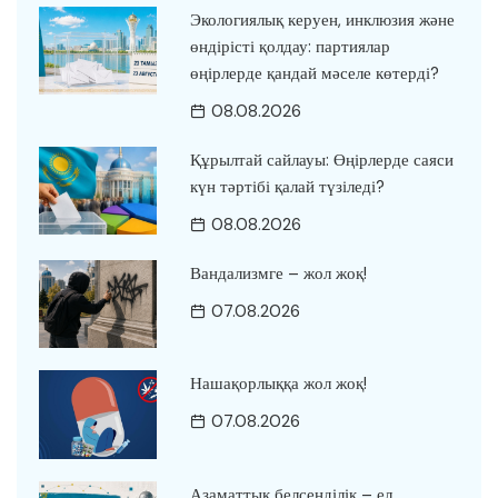
Экологиялық керуен, инклюзия және
өндірісті қолдау: партиялар
өңірлерде қандай мәселе көтерді?
08.08.2026
Құрылтай сайлауы: Өңірлерде саяси
күн тәртібі қалай түзіледі?
08.08.2026
Вандализмге – жол жоқ!
07.08.2026
Нашақорлыққа жол жоқ!
07.08.2026
Азаматтық белсенділік – ел