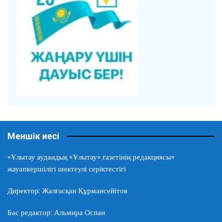
Меншік иесі
«Ұлытау аудандық «Ұлытау» газетінің редакциясы»
жауапкершілігі шектеулі серіктестігі
Директор: Жалғасқан Құрмансейітов
Бас редактор: Альмира Оспан