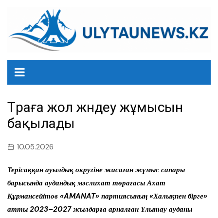
перейти
к
содержанию
Төраға жол жөндеу жұмысын
бақылады
10.05.2026
Терісаққан ауылдық округіне жасаған жұмыс сапары
барысында аудандық мәслихат төрағасы Ахат
Құрмансейітов «AMANAT» партиясының «Халықпен бірге»
атты 2023–2027 жылдарға арналған Ұлытау ауданы