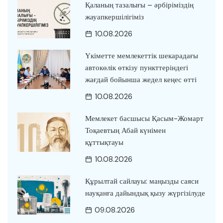
Қаланың тазалығы – әрбіріміздің
жауапкершілігіміз
10.08.2026
Үкіметте мемлекеттік шекарадағы
автокөлік өткізу пункттеріндегі
жағдай бойынша жедел кеңес өтті
10.08.2026
Мемлекет басшысы Қасым-Жомарт
Тоқаевтың Абай күнімен
құттықтауы
10.08.2026
Құрылтай сайлауы: маңызды саяси
науқанға дайындық қызу жүргізілуде
09.08.2026