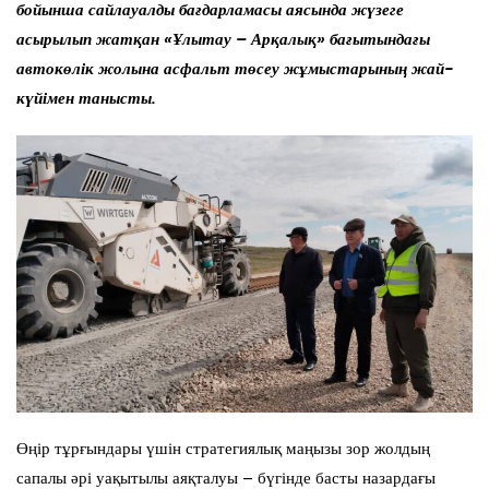
бойынша сайлауалды бағдарламасы аясында жүзеге
асырылып жатқан «Ұлытау – Арқалық» бағытындағы
автокөлік жолына асфальт төсеу жұмыстарының жай-
күйімен танысты.
Өңір тұрғындары үшін стратегиялық маңызы зор жолдың
сапалы әрі уақытылы аяқталуы – бүгінде басты назардағы