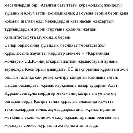
мәселелердің бірі. Аталған бағыттағы күрежолдың жөнделуі
ауданның әлеуметтік-экономикалық дамуына серпін беріп қана
қоймай, шалғай елді мекендердің қатынасын жақсартып,
тұрғындардың жүріп-тұруына қолайлы жағдай
қалыптастыруға мүмкіндік береді.
Сапар барысында аудандық мәслихат төрағасы жол
құрылысына жауапты мердігер мекеме – «Қарағанды
жолдары» ЖШС-нің атқарып жатқан жұмыстарын арнайы
зерделеді. Кәсіпорын ұзындығы 60 шақырымды құрайтын жол
бөлігін талапқа сай ретке келтіру міндетін мойнына алған.
Нысан басындағы жұмыс қарқынына назар аударған Ахат
Құрмансейітұлы мердігер мекеменің қазіргі әлеуетіне оң
бағасын берді. Қазіргі таңда құрылыс алаңында қажетті
техникалардың толық жұмылдырылғаны, жұмыс күшінің
жеткілікті екені және жол салу жұмыстарының белгіленген
жоспарға сәйкес жүргізіліп жатқаны атап өтілді.