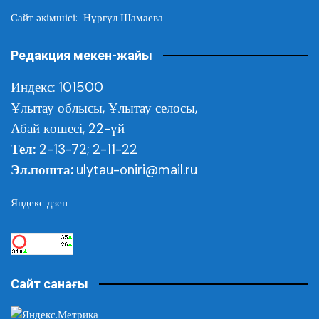
Сайт әкімшісі: Нұргүл Шамаева
Редакция мекен-жайы
Индекс: 101500
Ұлытау облысы,
Ұлытау селосы,
Абай көшесі, 22-үй
Тел:
2-13-72; 2-11-22
Эл.пошта:
ulytau-oniri@mail.ru
Яндекс дзен
Сайт санағы