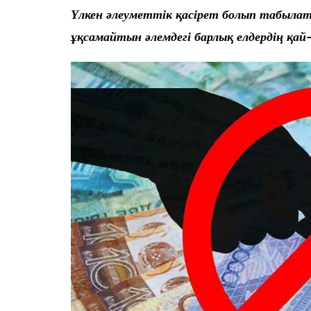
Үлкен әлеуметтік қасірет болып
табылат
ұқсамай
тын әлемдегі барлық елдердің
қай