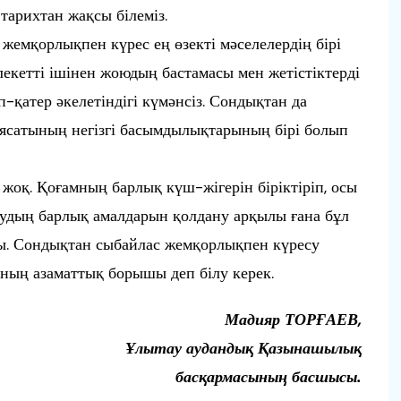
тарихтан жақсы білеміз.
 жемқорлықпен күрес ең өзекті мәселелердің бірі
кетті ішінен жоюдың бастамасы мен жетістіктерді
п-қатер әкелетіндігі күмәнсіз. Сондықтан да
ясатының негізгі басымдылықтарының бірі болып
жоқ. Қоғамның барлық күш-жігерін біріктіріп, осы
тудың барлық амалдарын қолдану арқылы ғана бұл
ды. Сондықтан сыбайлас жемқорлықпен күресу
ның азаматтық борышы деп білу керек.
Мадияр ТОРҒАЕВ,
Ұлытау аудандық Қазынашылық
басқармасының басшысы.