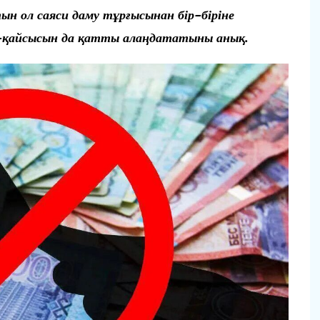
ын ол саяси даму
тұрғысынан бір-біріне
-қайсысын да қатты алаңда
татыны анық.