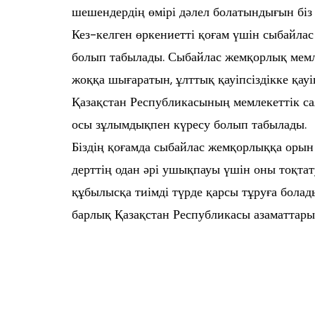
шешендердің өмірі дәлел болатындығын біз 
Кез-келген өркениетті қоғам үшін сыбайлас
болып табылады. Сыбайлас жемқорлық мемле
жоққа шығаратын, ұлттық қауіпсіздікке қауі
Қазақстан Республикасының мемлекеттік са
осы зұлымдықпен күресу болып табылады.
Біздің қоғамда сыбайлас жемқорлыққа орын 
дерттің одан әрі ушықпауы үшін оны тоқта
құбылысқа тиімді түрде қарсы тұруға бола
барлық Қазақстан Республикасы азаматтары