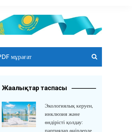
PDF мұрағат
Жаңалықтар таспасы
Экологиялық керуен,
инклюзия және
өндірісті қолдау:
партиялар өңірлерде