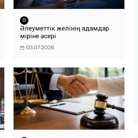
Әлеуметтік желінің адамдар
өміріне әсері
03.07.2026