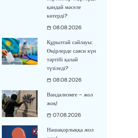
қандай мәселе
көтерді?
08.08.2026
Құрылтай сайлауы:
Өңірлерде саяси күн
тәртібі қалай
түзіледі?
08.08.2026
Вандализмге – жол
жоқ!
07.08.2026
Нашақорлыққа жол