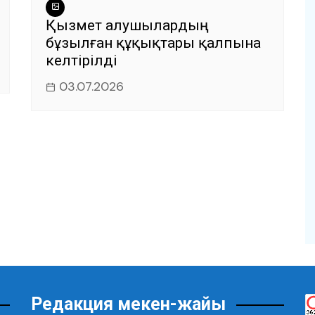
Қызмет алушылардың
бұзылған құқықтары қалпына
келтірілді
03.07.2026
Редакция мекен-жайы