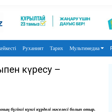
ейкесті
Руханият
Тарих
Мультимедиа
Фото
қпен күресу –
Видео
ның бүгінгі күн
гі күрделі мәселесі болып отыр.