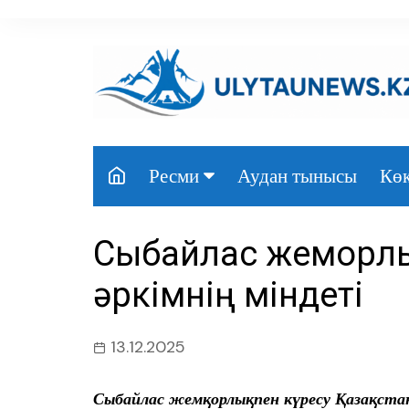
перейти
к
содержанию
Аудан тынысы
Көк
Ресми
Президент
Сыбайлас жемқорлы
Үкімет
әркімнің міндеті
Парламент
Облыс әкімдігі
13.12.2025
Өңір басшылығы
Сыбайлас жемқорлықпен
күресу Қазақстан