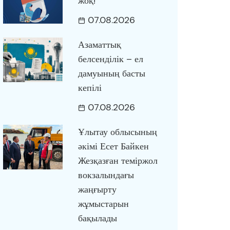
жоқ!
07.08.2026
Азаматтық
белсенділік – ел
дамуының басты
кепілі
07.08.2026
Ұлытау облысының
әкімі Есет Байкен
Жезқазған теміржол
вокзалындағы
жаңғырту
жұмыстарын
бақылады