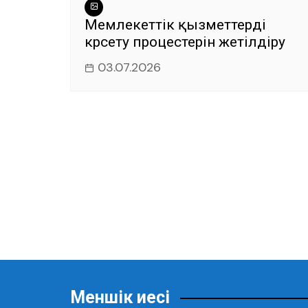
Мемлекеттік қызметтерді
көрсету процестерін жетілдіру
03.07.2026
Меншік иесі