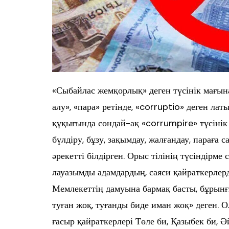
«Сыбайлас жемқорлық» деген түсінік мағын
алу», «пара» ретінде, «corruptio» деген лат
құқығында сондай-ақ «corrumpire» түсінік 
бүлдіру, бұзу, зақымдау, жалғандау, параға с
әрекетті білдірген. Орыс тілінің түсіндірме
лауазымды адамдардың, саяси қайраткерлер
Мемлекеттің дамуына бармақ басты, бұрынғ
туған жоқ, туғанды биде иман жоқ» деген. 
ғасыр қайраткерлері Төле би, Қазыбек би, Ә