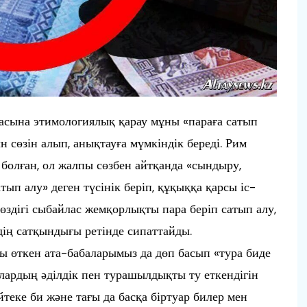
асына этимологиялық қарау мұны «параға сатып
ын сөзін алып, анықтауға мүмкіндік береді. Рим
болған, ол жалпы сөзбен айтқанда «сындыру,
атып алу» деген түсінік беріп, құқыққа қарсы іс-
 сөздігі сыбайлас жемқорлықты пара беріп сатып алу,
дің сатқындығы ретінде сипаттайды.
ы өткен ата-бабаларымыз да дөп басып «тура биде
Олардың әділдік пен турашылдықты ту еткендігін
йтеке би және тағы да басқа біртуар билер мен