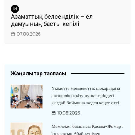
Азаматтық белсенділік – ел
дамуының басты кепілі
07.08.2026
Жаңалықтар таспасы
Үкіметте мемлекеттік шекарадағы
автокөлік өткізу пункттеріндегі
жағдай бойынша жедел кеңес өтті
10.08.2026
Мемлекет басшысы Қасым-Жомарт
Тоқаевтың Абай күнімен