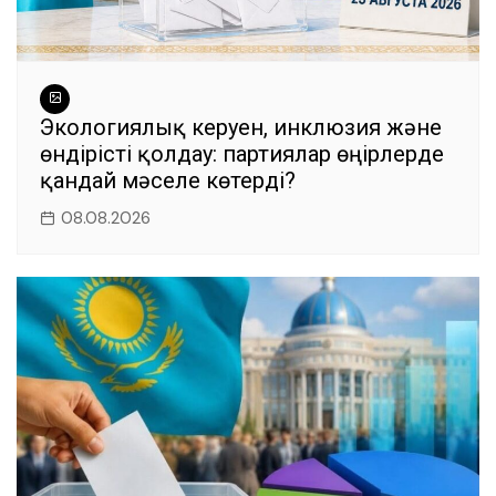
Экологиялық керуен, инклюзия және
өндірісті қолдау: партиялар өңірлерде
қандай мәселе көтерді?
08.08.2026