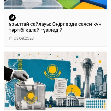
Құрылтай сайлауы: Өңірлерде саяси күн
тәртібі қалай түзіледі?
08.08.2026