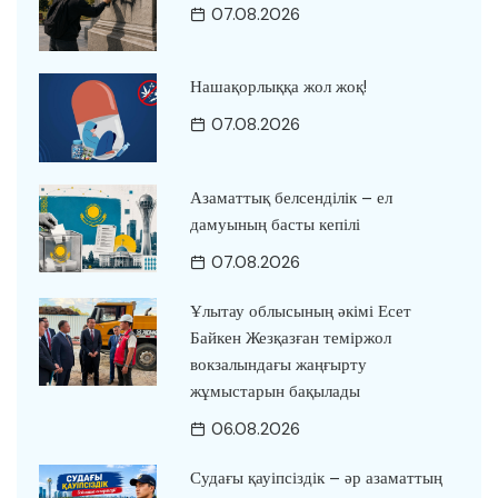
07.08.2026
Нашақорлыққа жол жоқ!
07.08.2026
Азаматтық белсенділік – ел
дамуының басты кепілі
07.08.2026
Ұлытау облысының әкімі Есет
Байкен Жезқазған теміржол
вокзалындағы жаңғырту
жұмыстарын бақылады
06.08.2026
Судағы қауіпсіздік – әр азаматтың