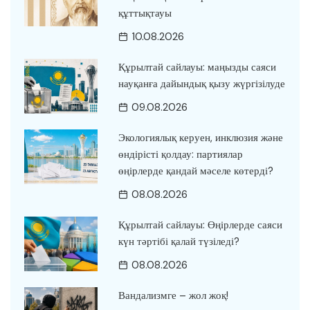
құттықтауы
10.08.2026
Құрылтай сайлауы: маңызды саяси
науқанға дайындық қызу жүргізілуде
09.08.2026
Экологиялық керуен, инклюзия және
өндірісті қолдау: партиялар
өңірлерде қандай мәселе көтерді?
08.08.2026
Құрылтай сайлауы: Өңірлерде саяси
күн тәртібі қалай түзіледі?
08.08.2026
Вандализмге – жол жоқ!