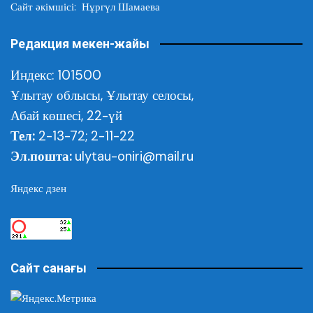
Сайт әкімшісі: Нұргүл Шамаева
Редакция мекен-жайы
Индекс: 101500
Ұлытау облысы,
Ұлытау селосы,
Абай көшесі, 22-үй
Тел:
2-13-72; 2-11-22
Эл.пошта:
ulytau-oniri@mail.ru
Яндекс дзен
Сайт санағы