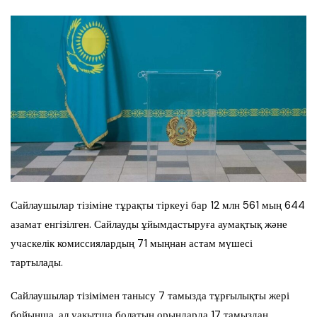
Сайлаушылар тізіміне тұрақты тіркеуі бар 12 млн 561 мың 644
азамат енгізілген. Сайлауды ұйымдастыруға аумақтық және
учаскелік комиссиялардың 71 мыңнан астам мүшесі
тартылады.
Сайлаушылар тізімімен танысу 7 тамызда тұрғылықты жері
бойынша, ал уақытша болатын орындарда 17 тамыздан