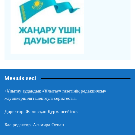
Меншік иесі
«Ұлытау аудандық «Ұлытау» газетінің редакциясы»
жауапкершілігі шектеулі серіктестігі
Директор: Жалғасқан Құрмансейітов
Бас редактор: Альмира Оспан