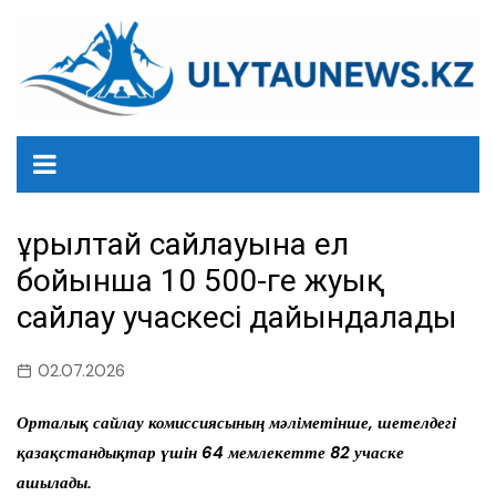
перейти
к
содержанию
Құрылтай сайлауына ел
бойынша 10 500-ге жуық
сайлау учаскесі дайындалады
02.07.2026
Орталық сайлау комиссиясының мәліметінше, шетелдегі
қазақстандықтар үшін 64 мемлекетте 82 учаске
ашылады.