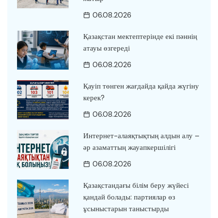
06.08.2026
Қазақстан мектептерінде екі пәннің
атауы өзгереді
06.08.2026
Қауіп төнген жағдайда қайда жүгіну
керек?
06.08.2026
Интернет-алаяқтықтың алдын алу –
әр азаматтың жауапкершілігі
06.08.2026
Қазақстандағы білім беру жүйесі
қандай болады: партиялар өз
ұсыныстарын таныстырды