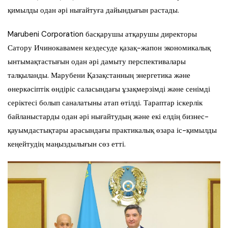
қимылды одан әрі нығайтуға дайындығын растады.
Marubeni Corporation басқарушы атқарушы директоры
Сатору Ичинокавамен кездесуде қазақ-жапон экономикалық
ынтымақтастығын одан әрі дамыту перспективалары
талқыланды. Марубени Қазақстанның энергетика және
өнеркәсіптік өндіріс саласындағы ұзақмерзімді және сенімді
серіктесі болып саналатыны атап өтілді. Тараптар іскерлік
байланыстарды одан әрі нығайтудың және екі елдің бизнес-
қауымдастықтары арасындағы практикалық өзара іс-қимылды
кеңейтудің маңыздылығын сөз етті.