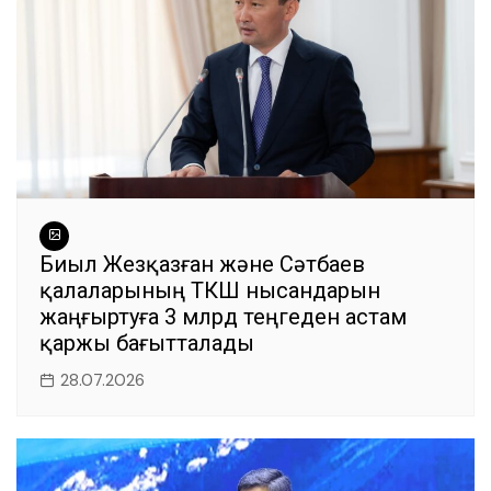
Биыл Жезқазған және Сәтбаев
қалаларының ТКШ нысандарын
жаңғыртуға 3 млрд теңгеден астам
қаржы бағытталады
28.07.2026