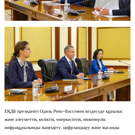
ЕҚДБ президенті Одиль Рено-Бассомен кездесуде құрылыс
және әлеуметтік, көліктік, өнеркәсіптік, инженерлік
инфрақұрылымды жаңғырту, цифрландыру және жасанды