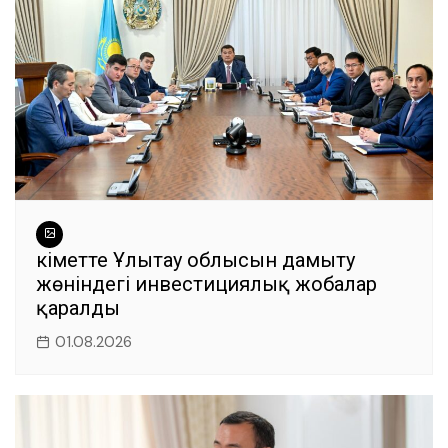
k
Үкіметте Ұлытау облысын дамыту
жөніндегі инвестициялық жобалар
қаралды
01.08.2026