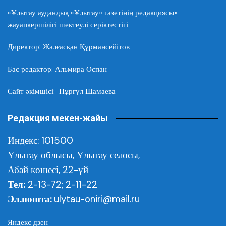
«Ұлытау аудандық «Ұлытау» газетінің редакциясы»
жауапкершілігі шектеулі серіктестігі
Директор: Жалғасқан Құрмансейітов
Бас редактор: Альмира Оспан
Сайт әкімшісі: Нұргүл Шамаева
Редакция мекен-жайы
Индекс: 101500
Ұлытау облысы,
Ұлытау селосы,
Абай көшесі, 22-үй
Тел:
2-13-72; 2-11-22
Эл.пошта:
ulytau-oniri@mail.ru
Яндекс дзен