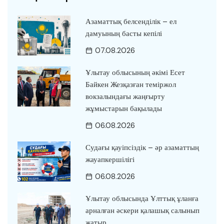
Азаматтық белсенділік – ел
дамуының басты кепілі
07.08.2026
Ұлытау облысының әкімі Есет
Байкен Жезқазған теміржол
вокзалындағы жаңғырту
жұмыстарын бақылады
06.08.2026
Судағы қауіпсіздік – әр азаматтың
жауапкершілігі
06.08.2026
Ұлытау облысында Ұлттық ұланға
арналған әскери қалашық салынып
жатыр