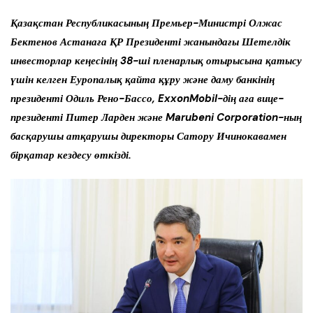
Қазақстан Республикасының Премьер-Министрі Олжас
Бектенов Астанаға ҚР Президенті жанындағы Шетелдік
инвесторлар кеңесінің 38-ші пленарлық отырысына қатысу
үшін келген Еуропалық қайта құру және даму банкінің
президенті Одиль Рено-Бассо, ExxonMobil-дің аға вице-
президенті Питер Ларден және Marubeni Corporation-ның
басқарушы атқарушы директоры Сатору Ичинокавамен
бірқатар кездесу өткізді.