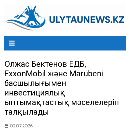
перейти
к
содержанию
Олжас Бектенов ЕҚДБ,
ExxonMobil және Marubeni
басшылығымен
инвестициялық
ынтымақтастық мәселелерін
талқылады
02.07.2026