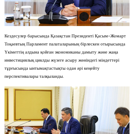
Кездесулер барысында Қазақстан Президенті Қасым-Жомарт
Тоқаевтың Парламент палаталарының бірлескен отырысында
Үкіметтің алдына қойған экономиканы дамыту және жаңа
инвестициялық циклды жүзеге асыру жөніндегі міндеттері
тұрғысында ынтымақтастықты одан әрі кеңейту
перспективалары талқыланды.