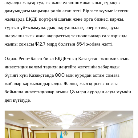
ахуалды жақсартудағы және ел экономикасының тұрақты
дамуындағы маңызды рөлін атап өтті. Бірлесе жұмыс істеген
жылдарда ЕҚДБ портфелі шағын және орта бизнес, қаржы,
тұрғын үй-коммуналдық шаруашылық, энергетика, ауыл
шаруашылығы және ақпараттық технологиялар салаларында
жалпы сомасы $12,7 млрд болатын 354 жобаға жетті.
Одиль Рено-Бассо биыл ЕҚДБ-ның Қазақстан экономикасына
инвестиция көлемі тарихи деңгейге жететінін хабарлады:
бүгінгі күні Қазақстанда 800 млн еуродан астам сомаға
жобалар қаржыландырылды. Жалпы, жыл қорытындысы
бойынша инвестициялар ағыны 1,3 млрд еуродан асуы мүмкін
деп күтілуде.