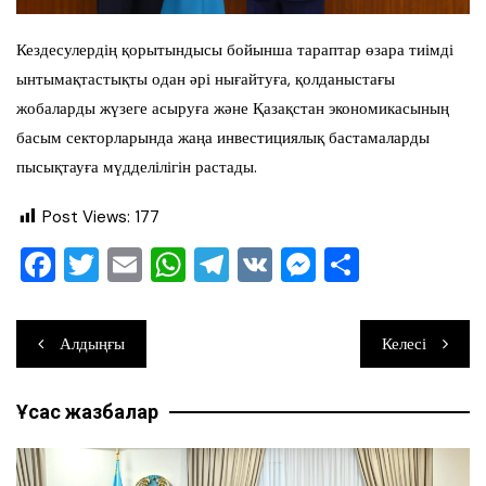
Кездесулердің қорытындысы бойынша тараптар өзара тиімді
ынтымақтастықты одан әрі нығайтуға, қолданыстағы
жобаларды жүзеге асыруға және Қазақстан экономикасының
басым секторларында жаңа инвестициялық бастамаларды
пысықтауға мүдделілігін растады.
Post Views:
177
F
T
E
W
T
V
M
О
a
wi
m
h
el
K
e
тп
c
tt
ai
at
e
ss
ра
Навигация
Алдыңғы
Келесі
e
er
l
s
gr
e
ви
по
b
A
a
n
ть
Ұқсас жазбалар
записям
o
p
m
g
o
p
er