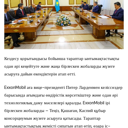
Кездесу қорытындысы бойынша тараптар ынтымақтастықты
одан әрі кеңейтуге және жаңа бірлескен жобаларды жүзеге
асыруға дайын екендіктерін атап өтті.
ExxonMobil аға вице-президенті Питер Ларденмен келіссөздер
барысында ағымдағы өндірістік көрсеткіштер және одан әрі
технологиялық даму мәселелері қаралды. ExxonMobil ірі
бірлескен жобаларды – Теңіз, Қашаған, Каспий құбыр
консорциумын жүзеге асыруға қатысады. Тараптар
ынтымақтастықтың жемісті сипатын атап өтіп, өзара іс-