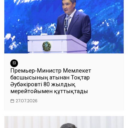
Премьер-Министр Мемлекет
басшысының атынан Тоқтар
Әубәкіровті 80 жылдық
мерейтойымен құттықтады
27.07.2026