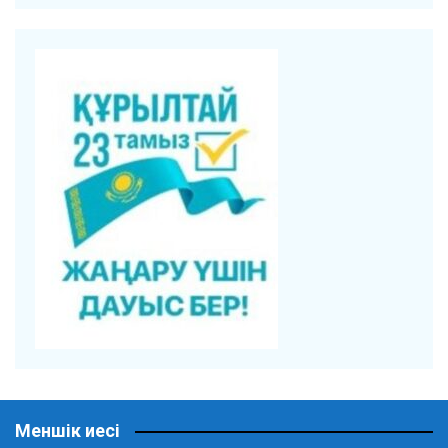
Меншік иесі