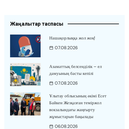
Жаңалықтар таспасы
Нашақорлыққа жол жоқ!
07.08.2026
Азаматтық белсенділік – ел
дамуының басты кепілі
07.08.2026
Ұлытау облысының әкімі Есет
Байкен Жезқазған теміржол
вокзалындағы жаңғырту
жұмыстарын бақылады
06.08.2026