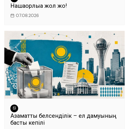
Нашақорлыққа жол жоқ!
07.08.2026
Азаматтық белсенділік – ел дамуының
басты кепілі