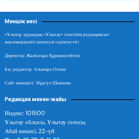
Меншік иесі
«Ұлытау аудандық «Ұлытау» газетінің редакциясы»
жауапкершілігі шектеулі серіктестігі
Директор: Жалғасқан Құрмансейітов
Бас редактор: Альмира Оспан
Сайт әкімшісі: Нұргүл Шамаева
Редакция мекен-жайы
Индекс: 101500
Ұлытау облысы,
Ұлытау селосы,
Абай көшесі, 22-үй