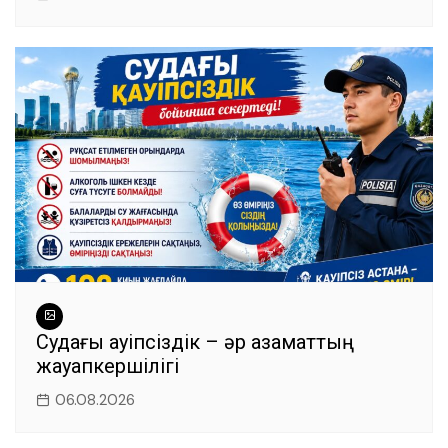
Судағы қауіпсіздік – әр азаматтың
жауапкершілігі
06.08.2026