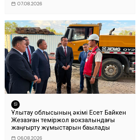
07.08.2026
Ұлытау облысының әкімі Есет Байкен
Жезқазған теміржол вокзалындағы
жаңғырту жұмыстарын бақылады
06.08.2026