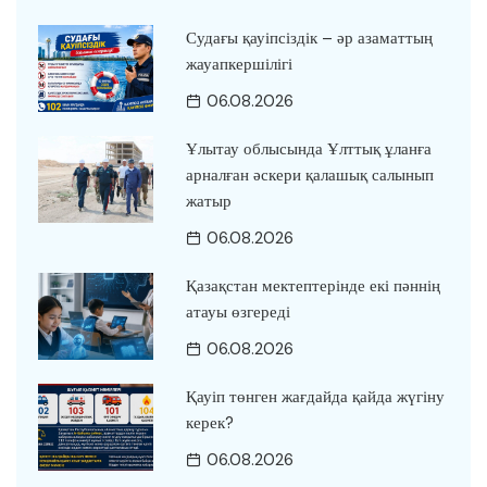
Судағы қауіпсіздік – әр азаматтың
жауапкершілігі
06.08.2026
Ұлытау облысында Ұлттық ұланға
арналған әскери қалашық салынып
жатыр
06.08.2026
Қазақстан мектептерінде екі пәннің
атауы өзгереді
06.08.2026
Қауіп төнген жағдайда қайда жүгіну
керек?
06.08.2026