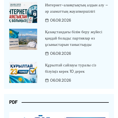
Интернет-алаяқтықтың алдын алу –
әр азаматтың жауапкершілігі
06.08.2026
Қазақстандағы білім беру жүйесі
қандай болады: партиялар өз
ұсыныстарын таныстырды
06.08.2026
Құрылтай сайлауы туралы сіз
білуіңіз керек 10 дерек
06.08.2026
PDF