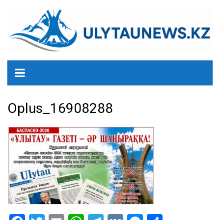
перейти
к
содержанию
Oplus_16908288