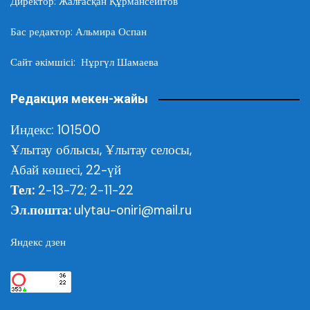
Директор: Жалғасқан Құрмансейітов
Бас редактор: Альмира Оспан
Сайт әкімшісі: Нұргүл Шамаева
Редакция мекен-жайы
Индекс: 101500
Ұлытау облысы,
Ұлытау селосы,
Абай көшесі, 22-үй
Тел:
2-13-72; 2-11-22
Эл.пошта:
ulytau-oniri@mail.ru
Яндекс дзен