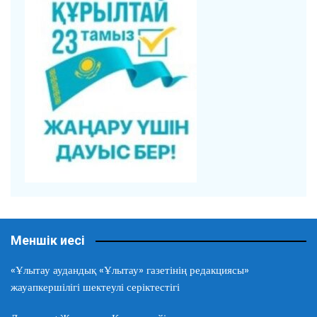
Меншік иесі
«Ұлытау аудандық «Ұлытау» газетінің редакциясы»
жауапкершілігі шектеулі серіктестігі