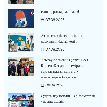
Нашақорлыққа жол жоқ!
07.08.2026
Азаматтық белсенділік – ел
дамуының басты кепілі
07.08.2026
Ұлытау облысының әкімі Есет
Байкен Жезқазған теміржол
вокзалындағы жаңғырту
жұмыстарын бақылады
06.08.2026
Судағы қауіпсіздік – әр азаматтың
жауапкершілігі