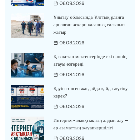
06.08.2026
Ұлытау облысында Ұлттық ұланға
арналған әскери қалашық салынып
жатыр
06.08.2026
Қазақстан мектептерінде екі пәннің
атауы өзгереді
06.08.2026
Қауіп төнген жағдайда қайда жүгіну
керек?
06.08.2026
Интернет-алаяқтықтың алдын алу –
әр азаматтың жауапкершілігі
06.08.2026