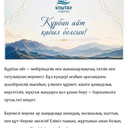
Құрбан айт – мейірімділік пен жанашырлықтың, ізгілік пен
татулықтың мерекесі. Бұл күндері ағайын арасындағы
ауызбіршілік нығайып, үлкенге құрмет, кішіге қамқорлық
көрсетіліп, мұқтаж жандарға қол ұшын беру – баршамызға
ортақ ізгі міндет.
Берекелі мереке әр шаңыраққа амандық, молшылық, шаттық
пен құт-береке әкелсін! Еліміз тыныш, жұртымыз аман болып,