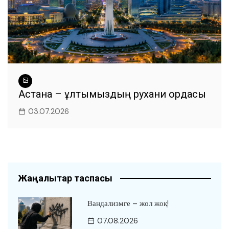
Астана – ұлтымыздың рухани ордасы
03.07.2026
Жаңалықтар таспасы
Вандализмге – жол жоқ!
07.08.2026