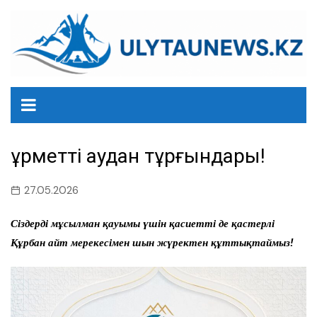
перейти
к
содержанию
Құрметті аудан тұрғындары!
27.05.2026
Сіздерді мұсылман қауымы үшін қасиетті де қастерлі
Құрбан айт мерекесімен шын жүректен құттықтаймыз!