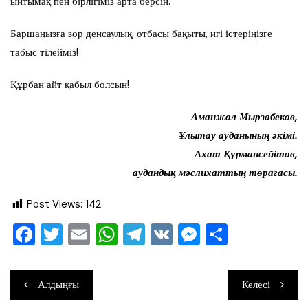
ынтымақ пен бірлігіміз арта берсін.
Баршаңызға зор денсаулық, отбасы бақыты, игі істеріңізге
табыс тілейміз!
Құрбан айт қабыл болсын!
Аманжол Мырзабеков,
Ұлытау ауданының әкімі.
Ахат Құрмансейітов,
аудандық мәслихаттың төрағасы.
Post Views:
142
F
T
E
W
T
V
M
О
a
wi
m
h
el
K
e
тп
c
tt
ai
at
e
ss
ра
Навигация
Алдыңғы
Келесі
e
er
l
s
gr
e
ви