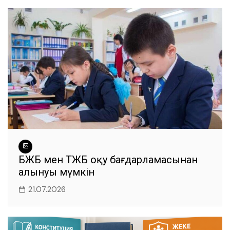
БЖБ мен ТЖБ оқу бағдарламасынан
алынуы мүмкін
21.07.2026