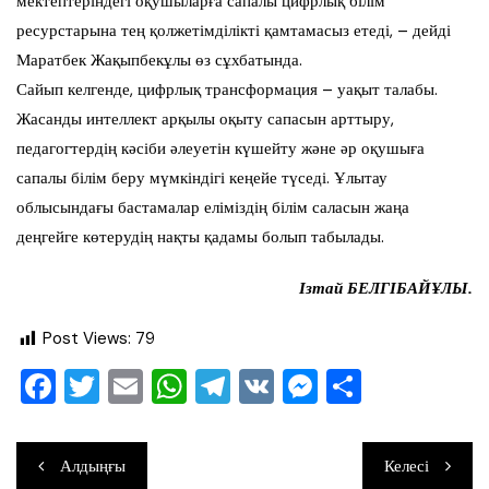
мектептеріндегі оқушыларға сапалы цифрлық білім
ресурстарына тең қолжетімділікті қамтамасыз етеді, – дейді
Маратбек Жақыпбекұлы өз сұхбатында.
Сайып келгенде, цифрлық трансформация – уақыт талабы.
Жасанды интеллект арқылы оқыту сапасын арттыру,
педагогтердің кәсіби әлеуетін күшейту және әр оқушыға
сапалы білім беру мүмкіндігі кеңейе түседі. Ұлытау
облысындағы бастамалар еліміздің білім саласын жаңа
деңгейге көтерудің нақты қадамы болып табылады.
Ізтай БЕЛГІБАЙҰЛЫ.
Post Views:
79
F
T
E
W
T
V
M
О
a
wi
m
h
el
K
e
тп
c
tt
ai
at
e
ss
ра
Навигация
Алдыңғы
Келесі