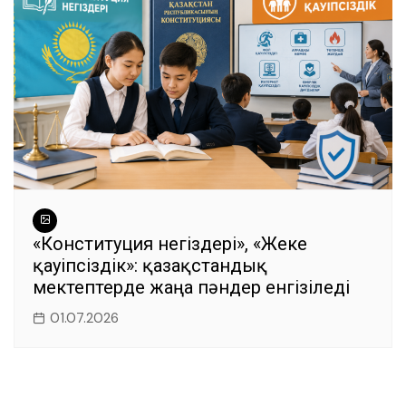
«Конституция негіздері», «Жеке
қауіпсіздік»: қазақстандық
мектептерде жаңа пәндер енгізіледі
01.07.2026