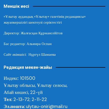
Меншік иесі
«Ұлытау аудандық «Ұлытау» газетінің редакциясы»
жауапкершілігі шектеулі серіктестігі
Директор: Жалғасқан Құрмансейітов
Бас редактор: Альмира Оспан
Сайт әкімшісі: Нұргүл Шамаева
Редакция мекен-жайы
Индекс: 101500
Ұлытау облысы,
Ұлытау селосы,
Абай көшесі, 22-үй
Тел:
2-13-72; 2-11-22
Эл.пошта:
ulytau-oniri@mail.ru