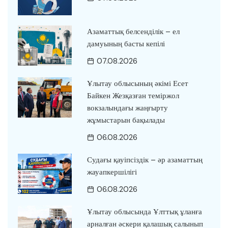
Азаматтық белсенділік – ел
дамуының басты кепілі
07.08.2026
Ұлытау облысының әкімі Есет
Байкен Жезқазған теміржол
вокзалындағы жаңғырту
жұмыстарын бақылады
06.08.2026
Судағы қауіпсіздік – әр азаматтың
жауапкершілігі
06.08.2026
Ұлытау облысында Ұлттық ұланға
арналған әскери қалашық салынып