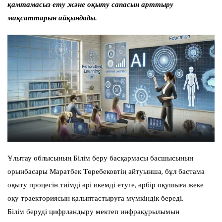
қамтамасыз ету және оқыту сапасын арттыру
мақсаттарын айқындады.
Ұлытау облысының Білім беру басқармасы басшысының
орынбасары Маратбек Төребековтің айтуынша, бұл бастама
оқыту процесін тиімді әрі икемді етуге, әрбір оқушыға жеке
оқу траекториясын қалыптастыруға мүмкіндік береді.
Білім беруді цифрландыру мектеп инфрақұрылымын