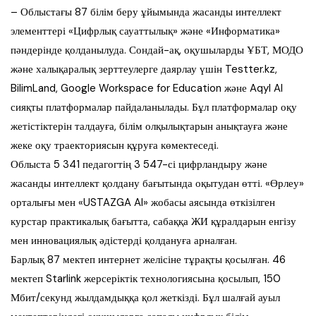
– Облыстағы 87 білім беру ұйымында жасанды интеллект
элементтері «Цифрлық сауаттылық» және «Информатика»
пәндерінде қолданылуда. Сондай-ақ, оқушыларды ҰБТ, МОДО
және халықаралық зерттеулерге даярлау үшін Testter.kz,
BilimLand, Google Workspace for Education және Aqyl AI
сияқты платформалар пайдаланылады. Бұл платформалар оқу
жетістіктерін талдауға, білім олқылықтарын анықтауға және
жеке оқу траекториясын құруға көмектеседі.
Облыста 5 341 педагогтің 3 547-сі цифрландыру және
жасанды интеллект қолдану бағытында оқытудан өтті. «Өрлеу»
орталығы мен «USTAZGA AI» жобасы аясында өткізілген
курстар практикалық бағытта, сабаққа ЖИ құралдарын енгізу
мен инновациялық әдістерді қолдануға арналған.
Барлық 87 мектеп интернет желісіне тұрақты қосылған. 46
мектеп Starlink жерсеріктік технологиясына қосылып, 150
Мбит/секунд жылдамдыққа қол жеткізді. Бұл шалғай ауыл