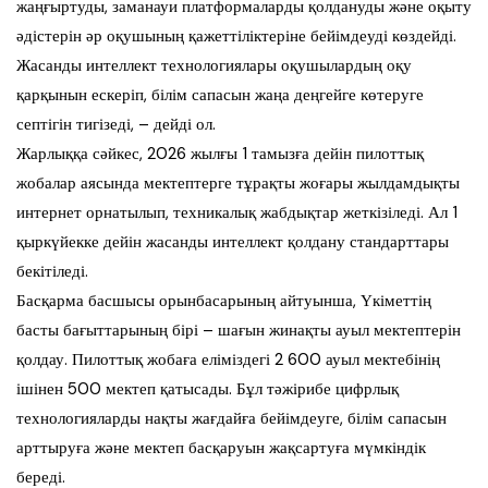
жаңғыртуды, заманауи платформаларды қолдануды және оқыту
әдістерін әр оқушының қажеттіліктеріне бейімдеуді көздейді.
Жасанды интеллект технологиялары оқушылардың оқу
қарқынын ескеріп, білім сапасын жаңа деңгейге көтеруге
септігін тигізеді, – дейді ол.
Жарлыққа сәйкес, 2026 жылғы 1 тамызға дейін пилоттық
жобалар аясында мектептерге тұрақты жоғары жылдамдықты
интернет орнатылып, техникалық жабдықтар жеткізіледі. Ал 1
қыркүйекке дейін жасанды интеллект қолдану стандарттары
бекітіледі.
Басқарма басшысы орынбасарының айтуынша, Үкіметтің
басты бағыттарының бірі – шағын жинақты ауыл мектептерін
қолдау. Пилоттық жобаға еліміздегі 2 600 ауыл мектебінің
ішінен 500 мектеп қатысады. Бұл тәжірибе цифрлық
технологияларды нақты жағдайға бейімдеуге, білім сапасын
арттыруға және мектеп басқаруын жақсартуға мүмкіндік
береді.