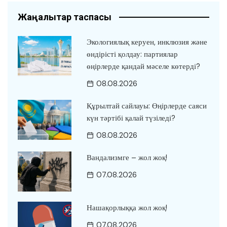
Жаңалықтар таспасы
Экологиялық керуен, инклюзия және
өндірісті қолдау: партиялар
өңірлерде қандай мәселе көтерді?
08.08.2026
Құрылтай сайлауы: Өңірлерде саяси
күн тәртібі қалай түзіледі?
08.08.2026
Вандализмге – жол жоқ!
07.08.2026
Нашақорлыққа жол жоқ!
07.08.2026