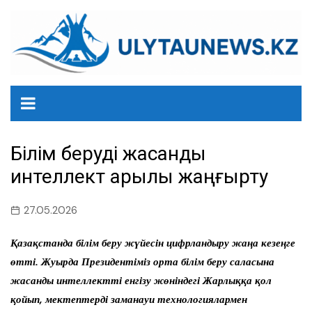
перейти
к
содержанию
Білім беруді жасанды
интеллект арқылы жаңғырту
27.05.2026
Қазақстанда білім беру жүйесін цифрландыру жаңа кезеңге
өтті. Жуырда Президентіміз орта білім беру саласына
жасанды интеллектті енгізу жөніндегі Жарлыққа қол
қойып, мектептерді заманауи технологиялармен