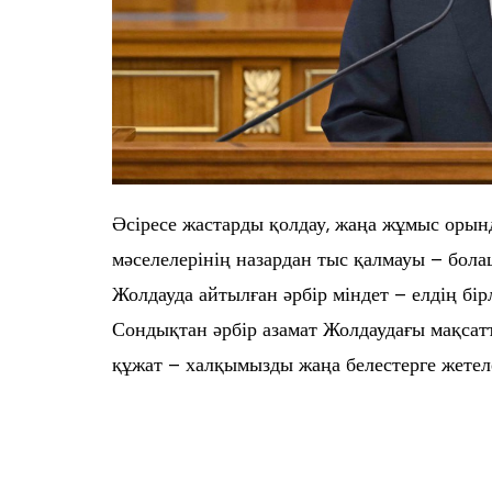
Әсіресе жастарды қолдау, жаңа жұмыс орынд
мәселелерінің назардан тыс қалмауы – бо
Жолдауда айтылған әрбір міндет – елдің бір
Сондықтан әрбір азамат Жолдаудағы мақсатт
құжат – халқымызды жаңа белестерге жетел