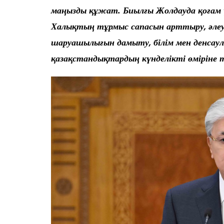
маңызды құжат. Биылғы Жолдауда қоғам ү
Халықтың тұрмыс сапасын арттыру, әлеу
шаруашылығын дамыту, білім мен денсаул
қазақстандықтардың күнделікті өміріне т