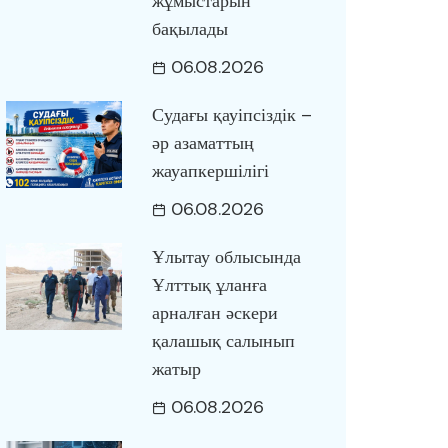
жұмыстарын
бақылады
06.08.2026
Судағы қауіпсіздік –
әр азаматтың
жауапкершілігі
06.08.2026
Ұлытау облысында
Ұлттық ұланға
арналған әскери
қалашық салынып
жатыр
06.08.2026