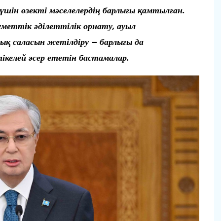
шін өзекті мәселелердің барлығы қамтылған.
меттік әділеттілік орнату, ауыл
ық саласын жетілдіру – барлығы да
ікелей әсер ететін бастамалар.