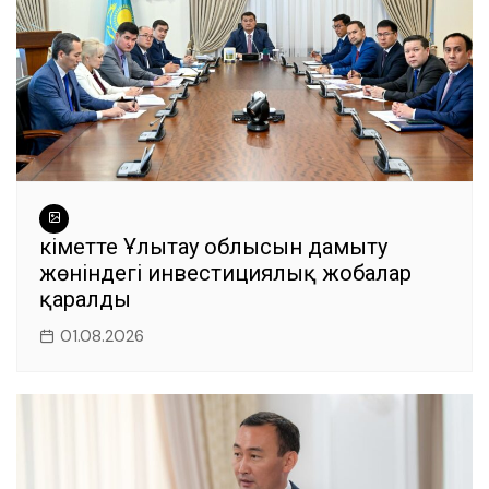
Үкіметте Ұлытау облысын дамыту
жөніндегі инвестициялық жобалар
қаралды
01.08.2026