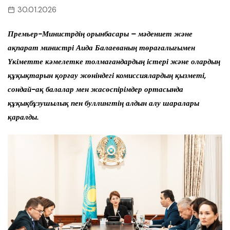
30.01.2026
Премьер-Министрдің орынбасары – мәдениет және
ақпарат министрі Аида Балаеваның төрағалығымен
Үкіметте кәмелетке толмағандардың істері және олардың
құқықтарын қорғау жөніндегі комиссиялардың қызметі,
сондай-ақ балалар мен жасөспірімдер ортасында
құқықбұзушылық пен буллингтің алдын алу шаралары
қаралды.