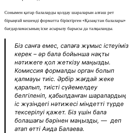
Сонымен қатар балаларды қолдау шараларын алғаш рет
бірыңғай кешенді форматта біріктірген «Қазақстан балалары»
бағдарламасының іске асырылу барысы да талқыланды.
Біз санға емес, сапаға жұмыс істеуіміз
керек – әр бала бойынша нақты
нәтижеге қол жеткізу маңызды.
Комиссия формалды орган болып
қалмауы тиіс. Әрбір жағдай жеке
қаралып, тиісті сүйемелдеу
белгіленіп, қабылданған шаралардың
іс жүзіндегі нәтижесі міндетті түрде
тексерілуі қажет. Біз үшін бала
болашағы бәрінен маңызды, — деп
атап өтті Аида Балаева.