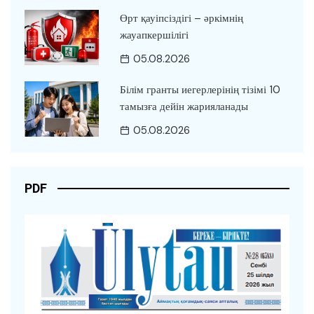
Өрт қауіпсіздігі – әркімнің
жауапкершілігі
05.08.2026
Білім гранты иегерлерінің тізімі 10
тамызға дейін жарияланады
05.08.2026
PDF