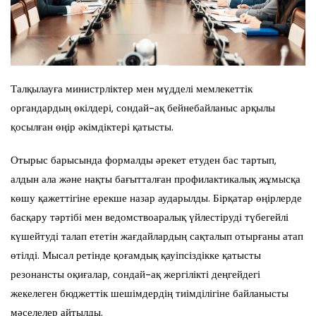
Талқылауға министрліктер мен мүдделі мемлекеттік
органдардың өкілдері, сондай-ақ бейнебайланыс арқылы
қосылған өңір әкімдіктері қатысты.
Отырыс барысында формалды әрекет етуден бас тартып,
алдын ала және нақты бағытталған профилактикалық жұмысқа
көшу қажеттігіне ерекше назар аударылды. Бірқатар өңірлерде
басқару тәртібі мен ведомствоаралық үйлестіруді түбегейлі
күшейтуді талап ететін жағдайлардың сақталып отырғаны атап
өтілді. Мысал ретінде қоғамдық қауіпсіздікке қатысты
резонансты оқиғалар, сондай-ақ жергілікті деңгейдегі
жекелеген бюджеттік шешімдердің тиімділігіне байланысты
мәселелер айтылды.