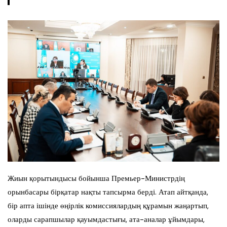
Жиын қорытындысы бойынша Премьер-Министрдің
орынбасары бірқатар нақты тапсырма берді. Атап айтқанда,
бір апта ішінде өңірлік комиссиялардың құрамын жаңартып,
оларды сарапшылар қауымдастығы, ата-аналар ұйымдары,