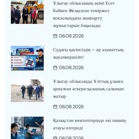
Ұлытау облысының әкімі Есет
Байкен Жезқазған теміржол
вокзалындағы жаңғырту
жұмыстарын бақылады
06.08.2026
Судағы қауіпсіздік – әр азаматтың
жауапкершілігі
06.08.2026
Ұлытау облысында Ұлттық ұланға
арналған әскери қалашық салынып
жатыр
06.08.2026
Қазақстан мектептерінде екі пәннің
атауы өзгереді
06.08.2026