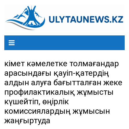
перейти
к
содержанию
Үкімет кәмелетке толмағандар
арасындағы қауіп-қатердің
алдын алуға бағытталған жеке
профилактикалық жұмысты
күшейтіп, өңірлік
комиссиялардың жұмысын
жаңғыртуда