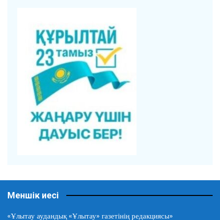
Меншік иесі
«Ұлытау аудандық «Ұлытау» газетінің редакциясы»