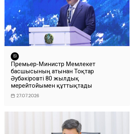
Премьер-Министр Мемлекет
басшысының атынан Тоқтар
Әубәкіровті 80 жылдық
мерейтойымен құттықтады
27.07.2026