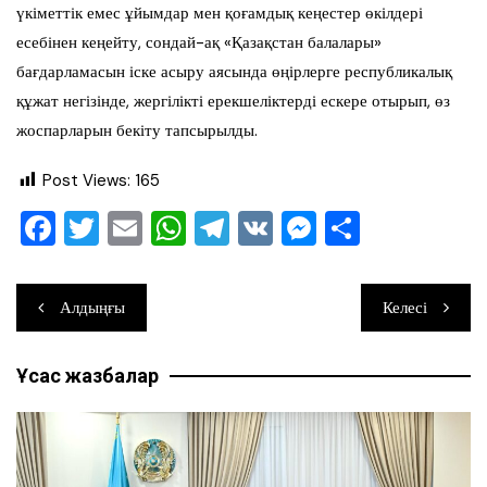
үкіметтік емес ұйымдар мен қоғамдық кеңестер өкілдері
есебінен кеңейту, сондай-ақ «Қазақстан балалары»
бағдарламасын іске асыру аясында өңірлерге республикалық
құжат негізінде, жергілікті ерекшеліктерді ескере отырып, өз
жоспарларын бекіту тапсырылды.
Post Views:
165
F
T
E
W
T
V
M
О
a
wi
m
h
el
K
e
тп
c
tt
ai
at
e
ss
ра
Навигация
Алдыңғы
Келесі
e
er
l
s
gr
e
ви
по
b
A
a
n
ть
Ұқсас жазбалар
записям
o
p
m
g
o
p
er
k