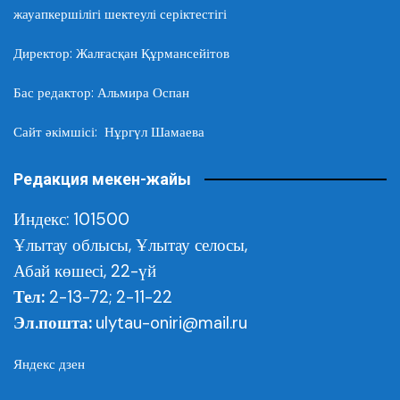
жауапкершілігі шектеулі серіктестігі
Директор: Жалғасқан Құрмансейітов
Бас редактор: Альмира Оспан
Сайт әкімшісі: Нұргүл Шамаева
Редакция мекен-жайы
Индекс: 101500
Ұлытау облысы,
Ұлытау селосы,
Абай көшесі, 22-үй
Тел:
2-13-72; 2-11-22
Эл.пошта:
ulytau-oniri@mail.ru
Яндекс дзен