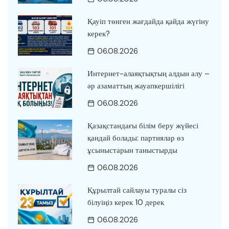
Қауіп төнген жағдайда қайда жүгіну
керек?
06.08.2026
Интернет-алаяқтықтың алдын алу –
әр азаматтың жауапкершілігі
06.08.2026
Қазақстандағы білім беру жүйесі
қандай болады: партиялар өз
ұсыныстарын таныстырды
06.08.2026
Құрылтай сайлауы туралы сіз
білуіңіз керек 10 дерек
06.08.2026