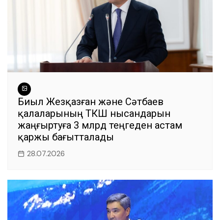
Биыл Жезқазған және Сәтбаев
қалаларының ТКШ нысандарын
жаңғыртуға 3 млрд теңгеден астам
қаржы бағытталады
28.07.2026