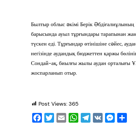
Былтыр облыс əкімі Берік Əбдіғалиұлының 
барысында ауыл тұрғындары тарапынан жаңа
түскен еді. Тұрғындар өтінішіне сəйес, а
негізінде аудандық бюджеттен қаржы бөліні
Сондай-ақ, биылғы жылы аудан орталығы Ұ
жоспарланып отыр.
Post Views:
365
F
T
E
W
T
V
M
О
a
wi
m
h
el
K
e
т