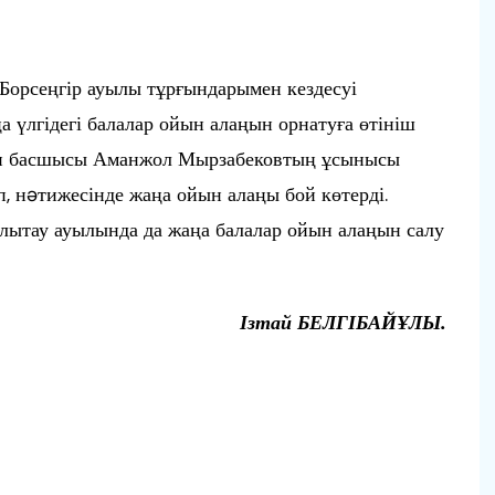
Борсеңгір ауылы тұрғындарымен кездесуі
 үлгідегі балалар ойын алаңын орнатуға өтініш
удан басшысы Аманжол Мырзабековтың ұсынысы
п, нəтижесінде жаңа ойын алаңы бой көтерді.
лытау ауылында да жаңа балалар ойын алаңын салу
Ізтай БЕЛГІБАЙҰЛЫ.
п