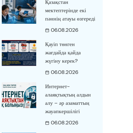
Қазақстан
мектептерінде екі
пәннің атауы өзгереді
06.08.2026
Қауіп төнген
жағдайда қайда
жүгіну керек?
06.08.2026
Интернет-
алаяқтықтың алдын
алу – әр азаматтың
жауапкершілігі
06.08.2026