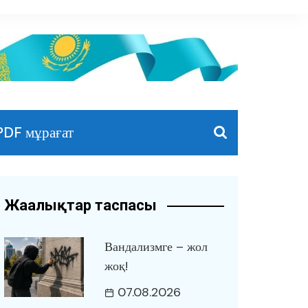
PDF мұрағат
Жаңалықтар таспасы
Вандализмге – жол
жоқ!
07.08.2026