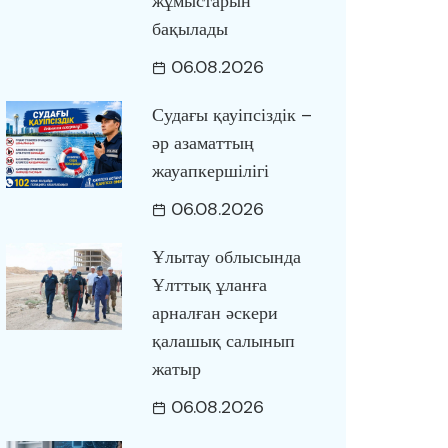
жұмыстарын
бақылады
06.08.2026
Судағы қауіпсіздік –
әр азаматтың
жауапкершілігі
06.08.2026
Ұлытау облысында
Ұлттық ұланға
арналған әскери
қалашық салынып
жатыр
06.08.2026