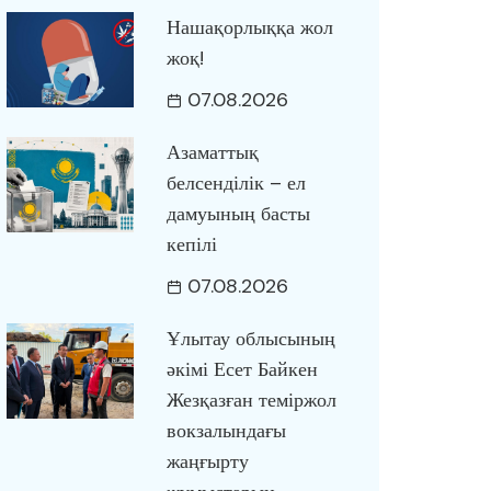
Нашақорлыққа жол
жоқ!
07.08.2026
Азаматтық
белсенділік – ел
дамуының басты
кепілі
07.08.2026
Ұлытау облысының
әкімі Есет Байкен
Жезқазған теміржол
вокзалындағы
жаңғырту