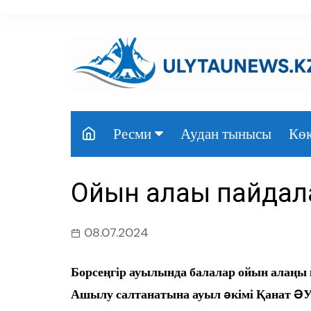
перейти
к
содержанию
Аудан тынысы
Көк
Ресми
Президент
Ойын алаңы пайдала
Үкімет
Парламент
08.07.2024
Облыс әкімдігі
Борсеңгір ауылында балалар ойын алаңы қо
Өңір басшылығы
Ашылу салтанатына ауыл əкімі Қанат ƏУ