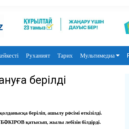
ейкесті
Руханият
Тарих
Мультимедиа
Фото
нуға берілді
Видео
лданысқа беріліп, ашылу рəсімі өткізілді.
БƏКІРОВ қатысып, жылы лебізін білдірді.