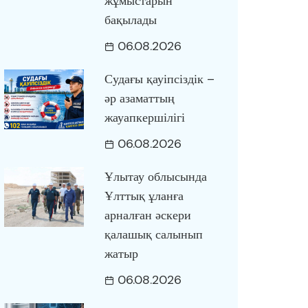
жұмыстарын
бақылады
06.08.2026
Судағы қауіпсіздік –
әр азаматтың
жауапкершілігі
06.08.2026
Ұлытау облысында
Ұлттық ұланға
арналған әскери
қалашық салынып
жатыр
06.08.2026