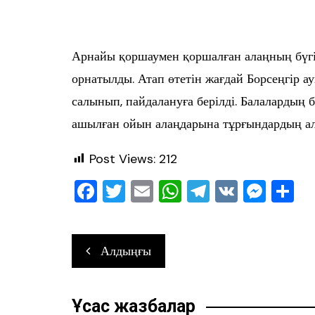
Арнайы қоршаумен қоршалған алаңның бүгін
орнатылды. Атап өтетін жағдай Борсеңгір 
салынып, пайдалануға берілді. Балалардың
ашылған ойын алаңдарына тұрғындардың ал
Post Views:
212
F
T
E
W
T
V
M
О
a
wi
m
h
el
K
e
т
c
tt
ai
at
e
ss
ра
Навигация
Алдыңғы
e
er
l
s
gr
e
в
по
b
A
a
n
ть
записям
o
p
m
g
Ұқсас жазбалар