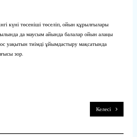
гі күні төсеніші төселіп, ойын құрылғылары
ауылында да маусым айында балалар ойын алаңы
 бос уақытын тиімді ұйымдастыру мақсатында
ғысы зор.
п
Келесі
и