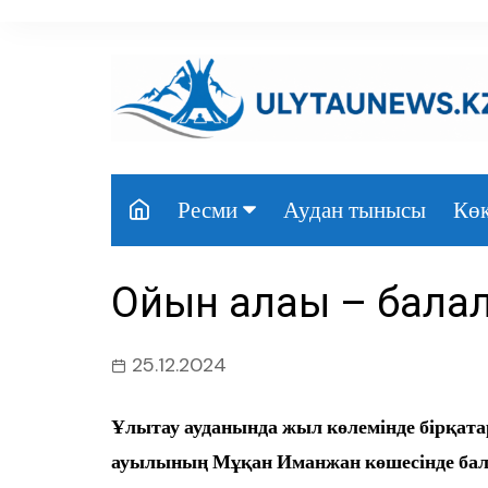
перейти
к
содержанию
Аудан тынысы
Көк
Ресми
Президент
Ойын алаңы – балал
Үкімет
Парламент
25.12.2024
Облыс әкімдігі
Ұлытау ауданында жыл көлемінде бірқат
Өңір басшылығы
ауылының Мұқан Иманжан көшесінде бал