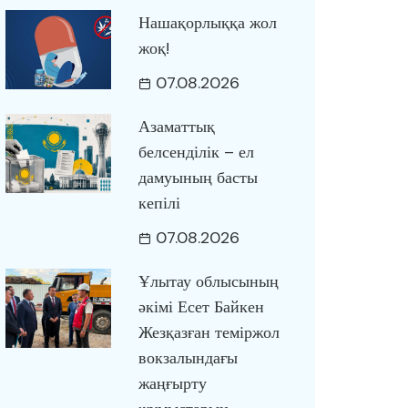
Нашақорлыққа жол
жоқ!
07.08.2026
Азаматтық
белсенділік – ел
дамуының басты
кепілі
07.08.2026
Ұлытау облысының
әкімі Есет Байкен
Жезқазған теміржол
вокзалындағы
жаңғырту