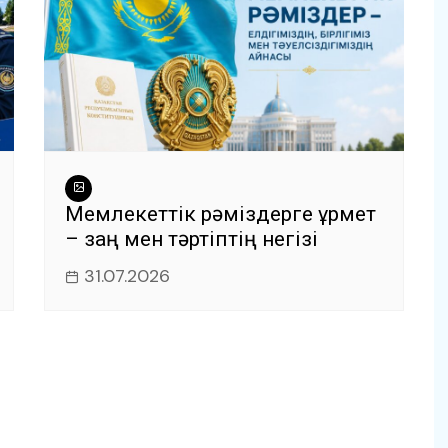
Мемлекеттік рәміздерге құрмет
– заң мен тәртіптің негізі
31.07.2026