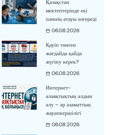
Қазақстан
мектептерінде екі
пәннің атауы өзгереді
06.08.2026
Қауіп төнген
жағдайда қайда
жүгіну керек?
06.08.2026
Интернет-
алаяқтықтың алдын
алу – әр азаматтың
жауапкершілігі
06.08.2026