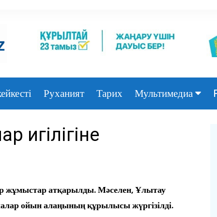
ейкесті
Руханият
Тарих
Мультимедиа
Фото
ар игілігіне
Видео
ар жұмыстар атқарылды. Мәселен, Ұлытау
алар ойын алаңының құрылысы жүргізілді.