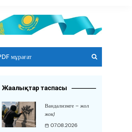
PDF мұрағат
Жаңалықтар таспасы
Вандализмге – жол
жоқ!
07.08.2026