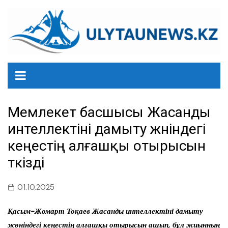
перейти
к
содержанию
Мемлекет басшысы Жасанды
интеллектіні дамыту жөніндегі
кеңестің алғашқы отырысын
өткізді
01.10.2025
Қасым-Жомарт Тоқаев Жасанды интеллектіні дамыту
жөніндегі кеңестің алғашқы отырысын ашып, бұл жиынның