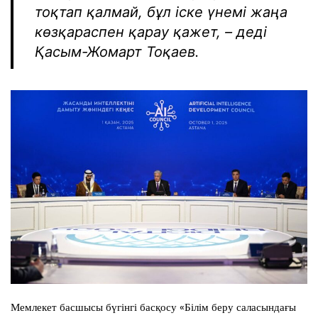
тоқтап қалмай, бұл іске үнемі жаңа
көзқараспен қарау қажет, – деді
Қасым-Жомарт Тоқаев.
Мемлекет басшысы бүгінгі басқосу «Білім беру саласындағы