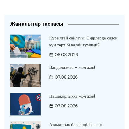
Жаңалықтар таспасы
Құрылтай сайлауы: Өңірлерде саяси
күн тәртібі қалай түзіледі?
08.08.2026
Вандализмге – жол жоқ!
07.08.2026
Нашақорлыққа жол жоқ!
07.08.2026
Азаматтық белсенділік – ел