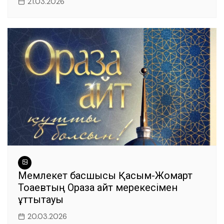
21.03.2026
Мемлекет басшысы Қасым-Жомарт
Тоқаевтың Ораза айт мерекесімен
құттықтауы
20.03.2026