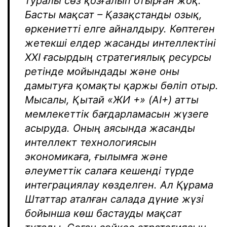
туралы сөз қозғалып отырған жоқ.
Басты мақсат – Қазақстанды озық,
өркениетті елге айналдыру. Көптеген
жетекші елдер жасанды интеллектіні
XXI ғасырдың стратегиялық ресурсы
ретінде мойындады және оны
дамытуға қомақты қаржы бөліп отыр.
Мысалы, Қытай «ЖИ +» (AI+) атты
мемлекеттік бағдарламасын жүзеге
асыруда. Оның аясында жасанды
интеллект технологиясын
экономикаға, ғылымға және
әлеуметтік салаға кешенді түрде
интеграциялау көзделген. Ал Құрама
Штаттар аталған салада дүние жүзі
бойынша көш бастауды мақсат