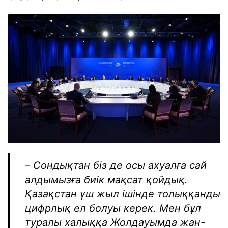
– Сондықтан біз де осы ахуалға сай
алдымызға биік мақсат қойдық.
Қазақстан үш жыл ішінде толыққанды
цифрлық ел болуы керек. Мен бұл
туралы халыққа Жолдауымда жан-