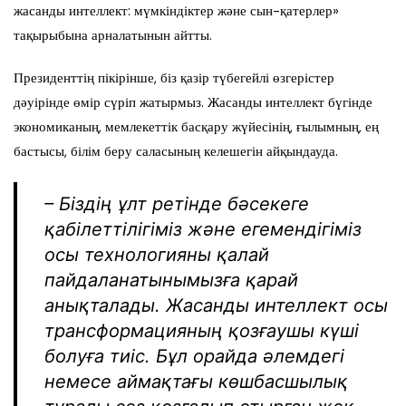
жасанды интеллект: мүмкіндіктер және сын-қатерлер»
тақырыбына арналатынын айтты.
Президенттің пікірінше, біз қазір түбегейлі өзгерістер
дәуірінде өмір сүріп жатырмыз. Жасанды интеллект бүгінде
экономиканың, мемлекеттік басқару жүйесінің, ғылымның, ең
бастысы, білім беру саласының келешегін айқындауда.
– Біздің ұлт ретінде бәсекеге
қабілеттілігіміз және егемендігіміз
осы технологияны қалай
пайдаланатынымызға қарай
анықталады. Жасанды интеллект осы
трансформацияның қозғаушы күші
болуға тиіс. Бұл орайда әлемдегі
немесе аймақтағы көшбасшылық