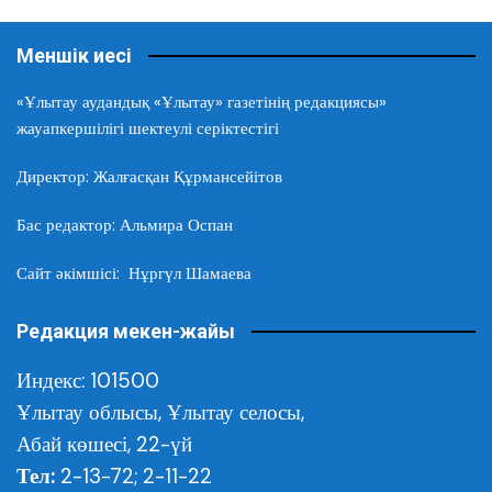
Меншік иесі
«Ұлытау аудандық «Ұлытау» газетінің редакциясы»
жауапкершілігі шектеулі серіктестігі
Директор: Жалғасқан Құрмансейітов
Бас редактор: Альмира Оспан
Сайт әкімшісі: Нұргүл Шамаева
Редакция мекен-жайы
Индекс: 101500
Ұлытау облысы,
Ұлытау селосы,
Абай көшесі, 22-үй
Тел:
2-13-72; 2-11-22