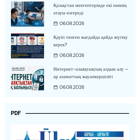
Қазақстан мектептерінде екі пәннің
атауы өзгереді
06.08.2026
Қауіп төнген жағдайда қайда жүгіну
керек?
06.08.2026
Интернет-алаяқтықтың алдын алу –
әр азаматтың жауапкершілігі
06.08.2026
PDF