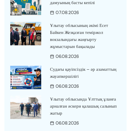
дамуының басты кепілі
07.08.2026
Ұлытау облысының әкімі Есет
Байкен Жезқазған теміржол
вокзалындағы жаңғырту
жұмыстарын бақылады
06.08.2026
Судағы қауіпсіздік – әр азаматтың
жауапкершілігі
06.08.2026
Ұлытау облысында Ұлттық ұланға
арналған әскери қалашық салынып
жатыр
06.08.2026