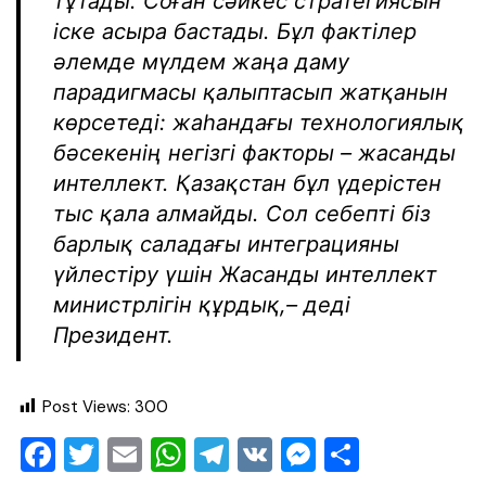
тұтады. Соған сәйкес стратегиясын
іске асыра бастады. Бұл фактілер
әлемде мүлдем жаңа даму
парадигмасы қалыптасып жатқанын
көрсетеді: жаһандағы технологиялық
бәсекенің негізгі факторы – жасанды
интеллект. Қазақстан бұл үдерістен
тыс қала алмайды. Сол себепті біз
барлық саладағы интеграцияны
үйлестіру үшін Жасанды интеллект
министрлігін құрдық,– деді
Президент.
Post Views:
300
F
T
E
W
T
V
M
О