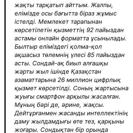
жақты тарқатып айттым. Жалпы,
елімізде осы бағытта біраз жұмыс
істелді. Мемлекет тарапынан
көрсетілетін қызметтің 92 пайыздан
астамы онлайн форматта ұсынылады.
Былтыр еліміздегі қолма-қол
ақшасыз төлемнің үлесі 85 пайыздан
асты. Сондай-ақ биыл алғашқы
жарты жыл ішінде Қазақстан
азаматтарына 26 миллион цифрлық
қызмет көрсетілді. Соның жартысына
жуығы смартфон арқылы жасалған.
Мұның бәрі де, әрине, жақсы.
Дейтұрғанмен жасанды интеллектінің
даму жылдамдығы өте тез, қарқыны
жоғары. Сондықтан бір орында