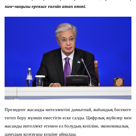
мән-маңызы ерекше екенін атап өтті.
Президент жасанды интеллектіні дамытпай, жаһандық бәсекеге
төтеп беру мүмкін еместігін еске салды. Цифрлық жүйелер мен
жасанды интеллект егемен ел болудың кепіліне, экономикалық
дамудың қозғаушы күшіне айналды.