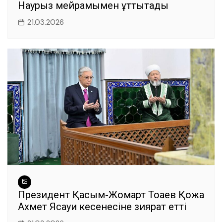
Наурыз мейрамымен құттықтады
21.03.2026
Президент Қасым-Жомарт Тоқаев Қожа
Ахмет Ясауи кесенесіне зиярат етті