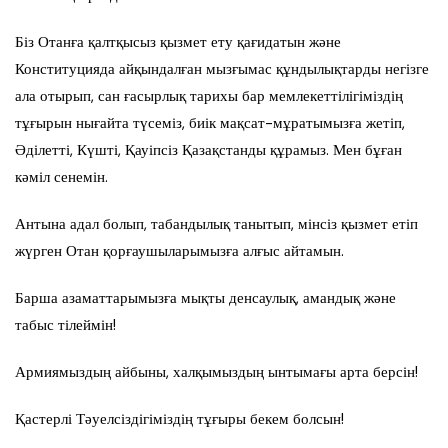
Біз Отанға қалтқысыз қызмет ету қағидатын және
Конституцияда айқындалған мызғымас құндылықтарды негізге
ала отырып, сан ғасырлық тарихы бар мемлекеттілігіміздің
тұғырын нығайта түсеміз, биік мақсат-мұратымызға жетіп,
Әділетті, Күшті, Қауіпсіз Қазақстанды құрамыз. Мен бұған
кәміл сенемін.
Антына адал болып, табандылық танытып, мінсіз қызмет етіп
жүрген Отан қорғаушыларымызға алғыс айтамын.
Барша азаматтарымызға мықты денсаулық, амандық және
табыс тілеймін!
Армиямыздың айбыны, халқымыздың ынтымағы арта берсін!
Қастерлі Тәуелсіздігіміздің тұғыры бекем болсын!