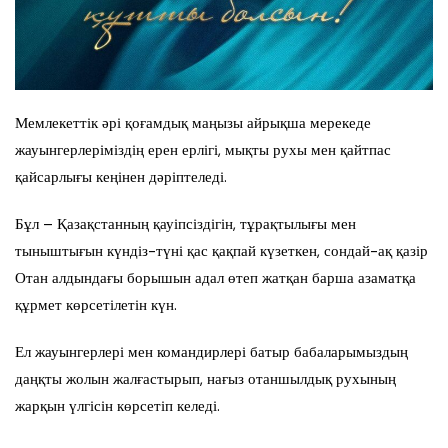
Мемлекеттік әрі қоғамдық маңызы айрықша мерекеде
жауынгерлеріміздің ерен ерлігі, мықты рухы мен қайтпас
қайсарлығы кеңінен дәріптеледі.
Бұл – Қазақстанның қауіпсіздігін, тұрақтылығы мен
тыныштығын күндіз-түні қас қақпай күзеткен, сондай-ақ қазір
Отан алдындағы борышын адал өтеп жатқан барша азаматқа
құрмет көрсетілетін күн.
Ел жауынгерлері мен командирлері батыр бабаларымыздың
даңқты жолын жалғастырып, нағыз отаншылдық рухының
жарқын үлгісін көрсетіп келеді.