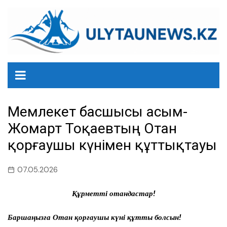
перейти
к
содержанию
Мемлекет басшысы Қасым-
Жомарт Тоқаевтың Отан
қорғаушы күнімен құттықтауы
07.05.2026
Құрметті отандастар!
Баршаңызға Отан қорғаушы күні құтты болсын!