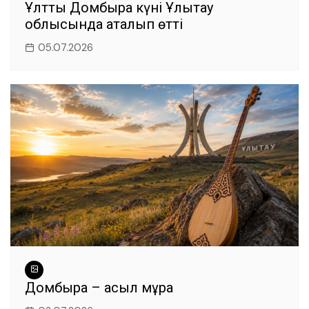
Ұлттық Домбыра күні Ұлытау
облысында аталып өтті
05.07.2026
Домбыра – асыл мұра