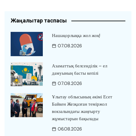
Жаңалықтар таспасы
Нашақорлыққа жол жоқ!
07.08.2026
Азаматтық белсенділік – ел
дамуының басты кепілі
07.08.2026
Ұлытау облысының әкімі Есет
Байкен Жезқазған теміржол
вокзалындағы жаңғырту
жұмыстарын бақылады
06.08.2026