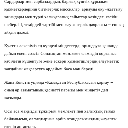
Сардарлар мен сарбаздардың, барлық күштік құрылым
қызметкерлерінің бітімгерлік миссиялар, арнаулы оқу-жаттығу
жиындары мен түрлі халықаралық сайыстар кезіндегі кәсіби
шеберлігі, темірдей тәртібі мен жауынгерлік даярлығы – соның
айқын дәлелі.
Қуатты әскеріміз ең күрделі міндеттерді орындауға қашанда
дайын екені сөзсіз. Сондықтан мемлекет еліміздің қорғаныс
қабілетін күшейтуге және әскери қызметшілердің әлеуметтік
жағдайын жақсартуға әрдайым баса мән береді.
Жаңа Конституцияда «Қазақстан Республикасын қорғау –
оның әр азаматының қасиетті парызы мен міндеті» деп
жазылды.
Осы аса маңызды тұжырым мемлекет пен халықтың тығыз
байланысын, ел тағдырына әрбір отандасымыздың жауапты
екенін аңғартады.