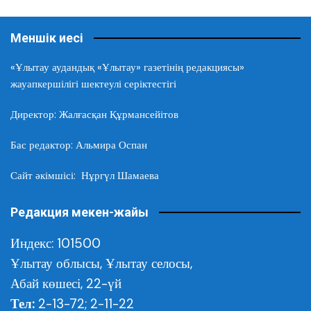
Меншік иесі
«Ұлытау аудандық «Ұлытау» газетінің редакциясы»
жауапкершілігі шектеулі серіктестігі
Директор: Жалғасқан Құрмансейітов
Бас редактор: Альмира Оспан
Сайт әкімшісі: Нұргүл Шамаева
Редакция мекен-жайы
Индекс: 101500
Ұлытау облысы,
Ұлытау селосы,
Абай көшесі, 22-үй
Тел:
2-13-72; 2-11-22