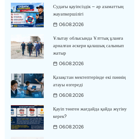
Судағы қауіпсіздік – әр азаматтың
жауапкершілігі
06.08.2026
Ұлытау облысында Ұлттық ұланға
арналған әскери қалашық салынып
жатыр
06.08.2026
Қазақстан мектептерінде екі пәннің
атауы өзгереді
06.08.2026
Қауіп төнген жағдайда қайда жүгіну
керек?
06.08.2026