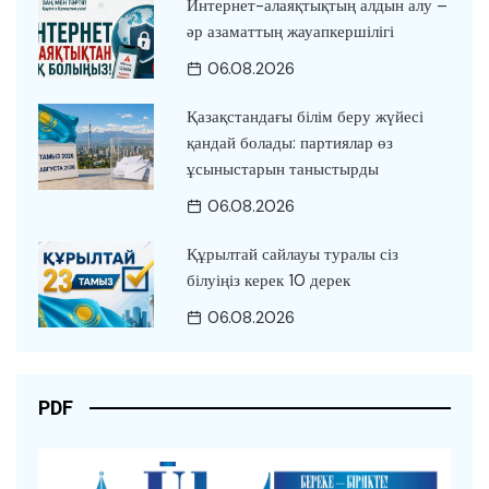
Интернет-алаяқтықтың алдын алу –
әр азаматтың жауапкершілігі
06.08.2026
Қазақстандағы білім беру жүйесі
қандай болады: партиялар өз
ұсыныстарын таныстырды
06.08.2026
Құрылтай сайлауы туралы сіз
білуіңіз керек 10 дерек
06.08.2026
PDF