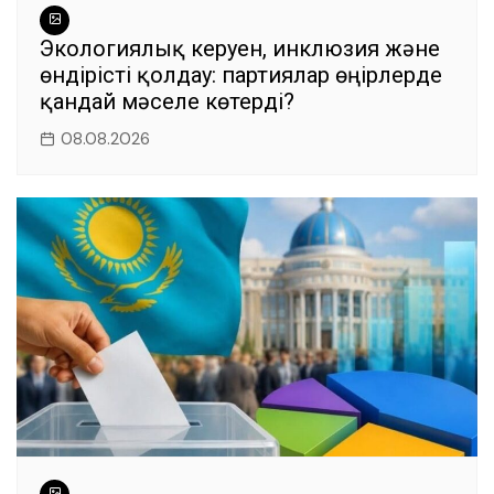
Экологиялық керуен, инклюзия және
өндірісті қолдау: партиялар өңірлерде
қандай мәселе көтерді?
08.08.2026