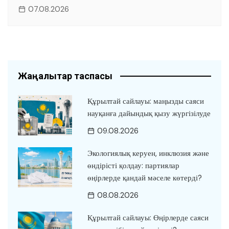
07.08.2026
Жаңалықтар таспасы
Құрылтай сайлауы: маңызды саяси
науқанға дайындық қызу жүргізілуде
09.08.2026
Экологиялық керуен, инклюзия және
өндірісті қолдау: партиялар
өңірлерде қандай мәселе көтерді?
08.08.2026
Құрылтай сайлауы: Өңірлерде саяси