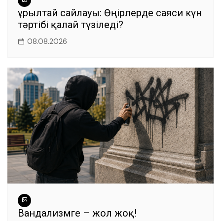
Құрылтай сайлауы: Өңірлерде саяси күн
тәртібі қалай түзіледі?
08.08.2026
Вандализмге – жол жоқ!