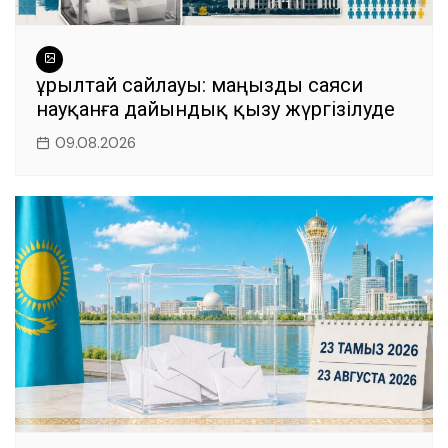
Құрылтай сайлауы: маңызды саяси
науқанға дайындық қызу жүргізілуде
09.08.2026