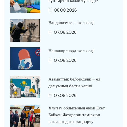
күн тәртібі қалай түзіледі?
08.08.2026
Вандализмге – жол жоқ!
07.08.2026
Нашақорлыққа жол жоқ!
07.08.2026
Азаматтық белсенділік – ел
дамуының басты кепілі
07.08.2026
Ұлытау облысының әкімі Есет
Байкен Жезқазған теміржол
вокзалындағы жаңғырту