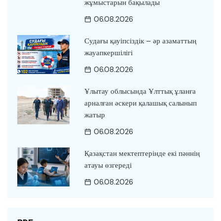
жұмыстарын бақылады
06.08.2026
Судағы қауіпсіздік – әр азаматтың
жауапкершілігі
06.08.2026
Ұлытау облысында Ұлттық ұланға
арналған әскери қалашық салынып
жатыр
06.08.2026
Қазақстан мектептерінде екі пәннің
атауы өзгереді
06.08.2026