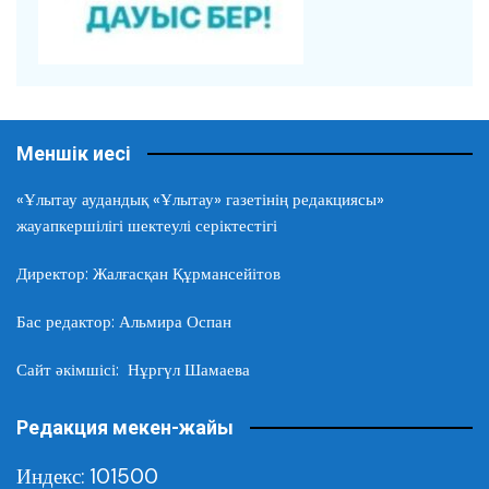
Меншік иесі
«Ұлытау аудандық «Ұлытау» газетінің редакциясы»
жауапкершілігі шектеулі серіктестігі
Директор: Жалғасқан Құрмансейітов
Бас редактор: Альмира Оспан
Сайт әкімшісі: Нұргүл Шамаева
Редакция мекен-жайы
Индекс: 101500