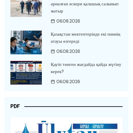
арналған әскери қалашық салынып
жатыр
06.08.2026
Қазақстан мектептерінде екі пәннің
атауы өзгереді
06.08.2026
Қауіп төнген жағдайда қайда жүгіну
керек?
06.08.2026
PDF