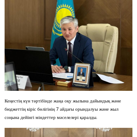
Кеңестің күн тәртібінде жаңа оқу жылына дайындық және
бюджеттің кіріс бөлігінің 7 айдағы орындалуы және жыл
соңына дейінгі міндеттер мәселелері қаралды.