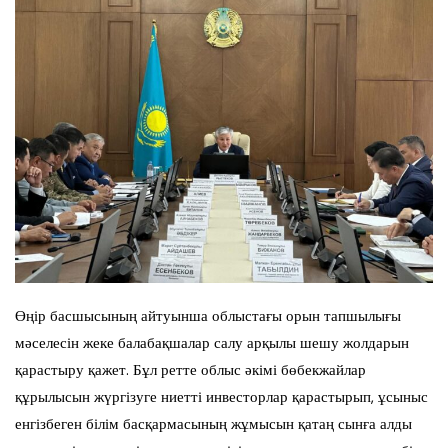
Өңір басшысының айтуынша облыстағы орын тапшылығы
мәселесін жеке балабақшалар салу арқылы шешу жолдарын
қарастыру қажет. Бұл ретте облыс әкімі бөбекжайлар
құрылысын жүргізуге ниетті инвесторлар қарастырып, ұсыныс
енгізбеген білім басқармасының жұмысын қатаң сынға алды