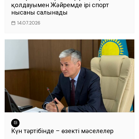
қолдауымен Жәйремде ірі спорт
нысаны салынады
14.07.2026
Күн тәртібінде – өзекті мәселелер