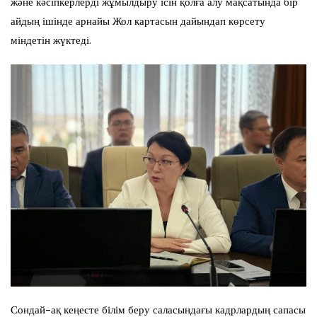
және кәсіпкерлерді жұмылдыру ісін қолға алу мақсатында бір
айдың ішінде арнайы Жол картасын дайындап көрсету
міндетін жүктеді.
Сондай-ақ кеңесте білім беру саласындағы кадрлардың сапасы