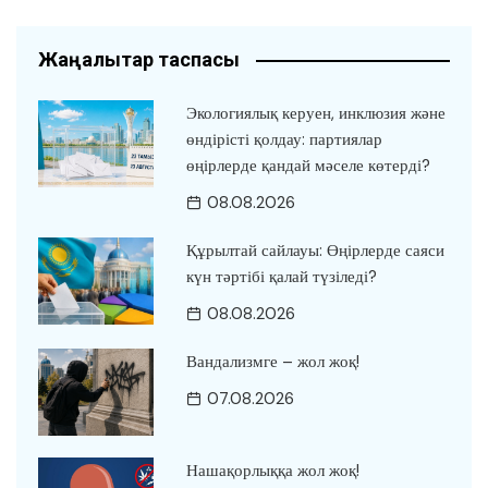
Жаңалықтар таспасы
Экологиялық керуен, инклюзия және
өндірісті қолдау: партиялар
өңірлерде қандай мәселе көтерді?
08.08.2026
Құрылтай сайлауы: Өңірлерде саяси
күн тәртібі қалай түзіледі?
08.08.2026
Вандализмге – жол жоқ!
07.08.2026
Нашақорлыққа жол жоқ!