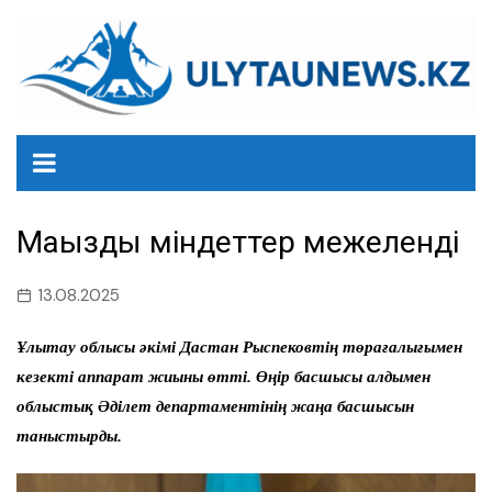
перейти
к
содержанию
Маңызды міндеттер межеленді
13.08.2025
Ұлытау облысы әкімі Дастан Рыспековтің төрағалығымен
кезекті аппарат жиыны өтті. Өңір басшысы алдымен
облыстық Әділет департаментінің жаңа басшысын
таныстырды.