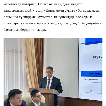
мәселесі де көтерілді. Облыс әкімі өңірдегі педагог
тапшылығын азайту үшін «Дипломмен ауылға» бағдарламасы
бойынша түсіндірме жұмыстарын күшейтуді, бос жұмыс
орындары жәрмеңкелерін өткізуді, кадрлардың білім деңгейіне
басымдық беруді тапсырды.