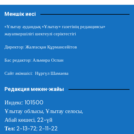
Меншік иесі
«Ұлытау аудандық «Ұлытау» газетінің редакциясы»
жауапкершілігі шектеулі серіктестігі
Директор: Жалғасқан Құрмансейітов
Бас редактор: Альмира Оспан
Сайт әкімшісі: Нұргүл Шамаева
Редакция мекен-жайы
Индекс: 101500
Ұлытау облысы,
Ұлытау селосы,
Абай көшесі, 22-үй
Тел:
2-13-72; 2-11-22