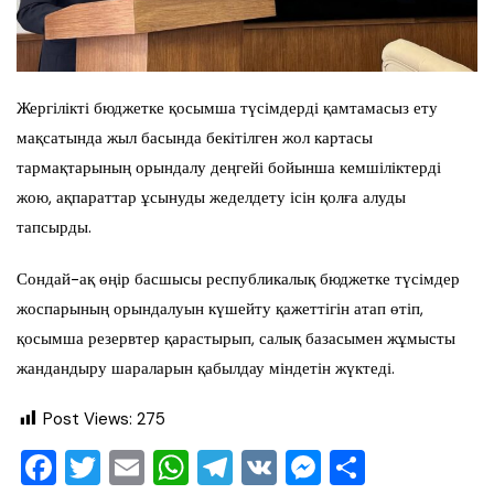
Жергілікті бюджетке қосымша түсімдерді қамтамасыз ету
мақсатында жыл басында бекітілген жол картасы
тармақтарының орындалу деңгейі бойынша кемшіліктерді
жою, ақпараттар ұсынуды жеделдету ісін қолға алуды
тапсырды.
Сондай-ақ өңір басшысы республикалық бюджетке түсімдер
жоспарының орындалуын күшейту қажеттігін атап өтіп,
қосымша резервтер қарастырып, салық базасымен жұмысты
жандандыру шараларын қабылдау міндетін жүктеді.
Post Views:
275
F
T
E
W
T
V
M
О