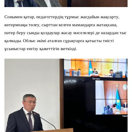
Сонымен қатар, педагогтердің тұрмыс жағдайын жақсарту,
көтермеақы төлеу, сырттан келген мамандарға жатақхана,
пәтер беру сынды қолдаулар жасау мәселелері де назардан тыс
қалмады. Облыс әкімі аталған сұрақтарға қатысты тиісті
ұсыныстар енгізу қажеттігін жеткізді.