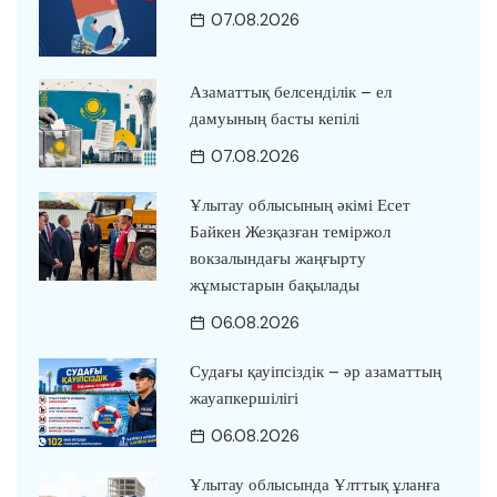
07.08.2026
Азаматтық белсенділік – ел
дамуының басты кепілі
07.08.2026
Ұлытау облысының әкімі Есет
Байкен Жезқазған теміржол
вокзалындағы жаңғырту
жұмыстарын бақылады
06.08.2026
Судағы қауіпсіздік – әр азаматтың
жауапкершілігі
06.08.2026
Ұлытау облысында Ұлттық ұланға