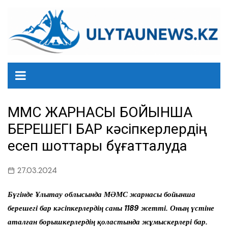
перейти
к
содержанию
МӘМС ЖАРНАСЫ БОЙЫНША
БЕРЕШЕГІ БАР кәсіпкерлердің
есеп шоттары бұғатталуда
27.03.2024
Б
үгінде
Ұлытау облысында МӘМС жарнасы бойынша
берешегі бар кәсіпкерлердің саны 1189 жетті. Оның үстіне
аталған борышкерлердің қоластында жұмыскерлері бар.