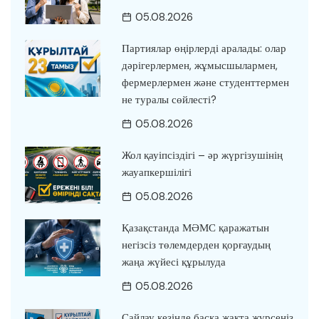
05.08.2026
Партиялар өңірлерді аралады: олар
дәрігерлермен, жұмысшылармен,
фермерлермен және студенттермен
не туралы сөйлесті?
05.08.2026
Жол қауіпсіздігі – әр жүргізушінің
жауапкершілігі
05.08.2026
Қазақстанда МӘМС қаражатын
негізсіз төлемдерден қорғаудың
жаңа жүйесі құрылуда
05.08.2026
Сайлау кезінде басқа жақта жүрсеңіз