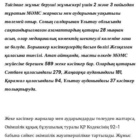
Тиісінше жұмыс беруші жұмыскері үшін 2 және 3 пайыздан
тұратын МӘМС жарнасы мен аударымын уақытылы
төлемей отыр. Соның салдарынан Ұлытау облысында
сақтандырылмаған азаматтардың қатары 28 мыңнан
асып, олар медициналық көмектің шектеулі көлеміне ғана
ие болуда. Борышкер кәсіпкерлердің басым бөлігі Жезқазған
қаласына тиесілі. Атап айтқанда, мысты өлкеде МӘМС
жүйесіне берешек 589 жеке кәсіпкер бар. Олардың қатарын
Сәтбаев қаласындағы 279, Жаңаарқа ауданындағы 181,
Қаражал қаласындағы 94, Ұлытау ауданындағы 37 кәсіпкер
толықтыруда.
Жеке кәсіпкер жарналар мен аударымдарды төлеуден жалтарса,
Әкiмшiлiк құқық бұзушылық туралы ҚР Кодексінің 92-1
бабына сәйкес әкімшілік жауапкершілікке тартылады. Жұмыс