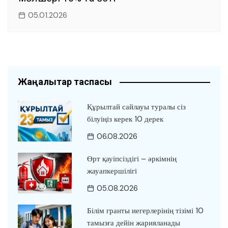
05.01.2026
Жаңалықтар таспасы
Құрылтай сайлауы туралы сіз
білуіңіз керек 10 дерек
06.08.2026
Өрт қауіпсіздігі – әркімнің
жауапкершілігі
05.08.2026
Білім гранты иегерлерінің тізімі 10
тамызға дейін жарияланады