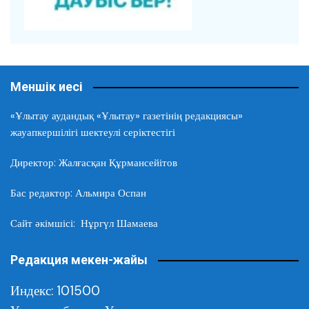
Меншік иесі
«Ұлытау аудандық «Ұлытау» газетінің редакциясы»
жауапкершілігі шектеулі серіктестігі
Директор: Жалғасқан Құрмансейітов
Бас редактор: Альмира Оспан
Сайт әкімшісі: Нұргүл Шамаева
Редакция мекен-жайы
Индекс: 101500