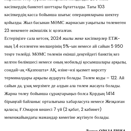
кәсіпкердің банктегі шоттары бұғатталды. Тағы 103
кәсіпкердің касса бойынша шығыс операцияларына шектеу
қойылды. Жыл басынан МӘМС жарнасын уақытылы төлемеген
23 мекемеге әкімшілік іс қозғалған.
Естеріңізге сала кетсек, 2024 жылы жеке кәсіпкерлер ЕТЖ-
ның 1,4 еселенген мөлшерінің 5%-ын немесе ай сайын 5 950
теңге төлейді. МӘМС төлемін екінші деңгейдегі банктің кез
келген бөлімшесі немесе оның мобильді қосымшалары арқылы,
сондай-ақ «Қазпошта» АҚ, өзіне-өзі қызмет көрсету
терминалдары арқылы аударуға болады. Төлем коды – 122. Ай
сайын да, ұзақ мерзімге де алдын ала төлем жасауға болады.
Жарна төлеу бойынша сұрақтарыңыз болса Қордың 1414
бірыңғай байланыс орталығына хабарласуға немесе Жезқазған
қаласы, Ғ.Омаров көшесі 7 үй (2 қабат, 2 кабинет)
мекенжайындағы мамандар көмегіне жүгінуге болады.