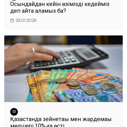
Осындайдан кейін өзімізді кедейміз
деп айта аламыз ба?
29.01.2026
Қазақстанда зейнетақы мен жәрдемақы
мөлшері 10%-ға өсті