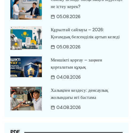
не істеу керек?
05.08.2026
Құрылтай сайлауы – 2026:
Қоғамдық белсенділік артып келеді
05.08.2026
Меншікті қорғау – заңмен
қорғалатын құқық
04.08.2026
Халықпен кездесу: денсаулық
жолындағы игі бастама
04.08.2026
PDF