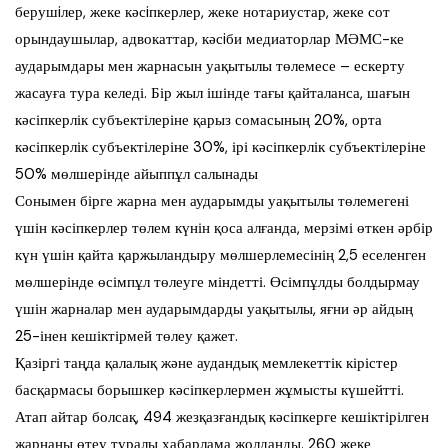
берушiлер, жеке кәсiпкерлер, жеке нотариустар, жеке сот
орындаушылар, адвокаттар, кәсiби медиаторлар МӘМС-ке
аударымдары мен жарнасын уақытылы төлемесе – ескерту
жасауға тура келеді. Бір жыл ішінде тағы қайталанса, шағын
кәсіпкерлік субъектілеріне қарыз сомасының 20%, орта
кәсіпкерлік субъектілеріне 30%, ірі кәсіпкерлік субъектілеріне
50% мөлшерінде айыппұл салынады
Сонымен бірге жарна мен аударымды уақытылы төлемегені
үшін кәсіпкерлер төлем күнін қоса алғанда, мерзімі өткен әрбір
күн үшін қайта қаржыландыру мөлшерлемесінің 2,5 еселенген
мөлшерінде өсімпұл төлеуге міндетті. Өсімпұлды болдырмау
үшін жарналар мен аударымдарды уақытылы, яғни әр айдың
25-інен кешіктірмей төлеу қажет.
Қазіргі таңда қалалық және аудандық мемлекеттік кірістер
басқармасы борышкер кәсіпкерлермен жұмысты күшейтті.
Атап айтар болсақ, 494 жезқазғандық кәсіпкерге кешіктірілген
жарнаны өтеу туралы хабарлама жолданды. 260 жеке