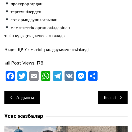
прокурорлардан
тергеушілерден
сот орындаушыларынан
мемлекеттік орган өкілдерінен
тегін құқықтық кеңес ала алады.
Акция ҚР Үкіметінің қолдауымен өткізіледі.
Post Views:
178
F
T
E
W
T
V
M
О
a
wi
m
h
el
K
e
тп
c
tt
ai
at
e
ss
ра
Навигация
Алдыңғы
Келесі
e
er
l
s
gr
e
ви
по
b
A
a
n
ть
Ұқсас жазбалар
записям
o
p
m
g