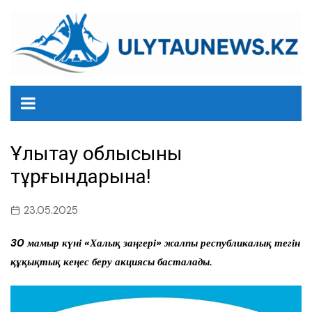
перейти
к
содержанию
Ұлытау облысының
тұрғындарына!
23.05.2025
30 мамыр күні «Халық заңгері» жалпы республикалық тегін
құқықтық кеңес беру акциясы басталады.