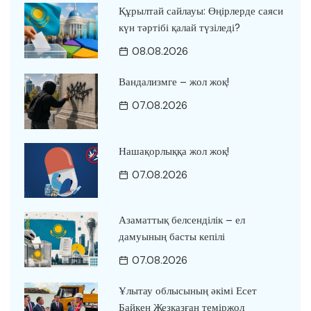
Құрылтай сайлауы: Өңірлерде саяси
күн тәртібі қалай түзіледі?
08.08.2026
Вандализмге – жол жоқ!
07.08.2026
Нашақорлыққа жол жоқ!
07.08.2026
Азаматтық белсенділік – ел
дамуының басты кепілі
07.08.2026
Ұлытау облысының әкімі Есет
Байкен Жезқазған теміржол