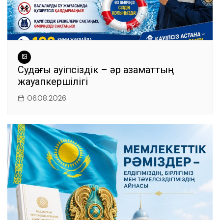
Судағы қауіпсіздік – әр азаматтың
жауапкершілігі
06.08.2026