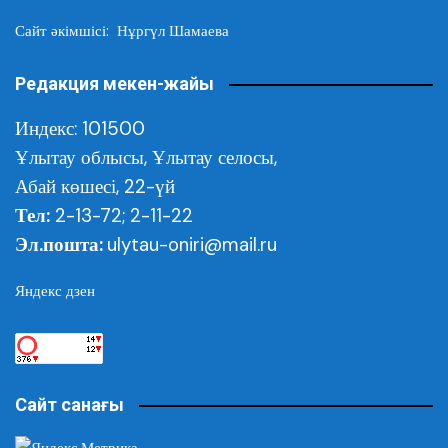
Сайт әкімшісі: Нұргүл Шамаева
Редакция мекен-жайы
Индекс: 101500
Ұлытау облысы,
Ұлытау селосы,
Абай көшесі, 22-үй
Тел:
2-13-72; 2-11-22
Эл.пошта:
ulytau-oniri@mail.ru
Яндекс дзен
Сайт санағы