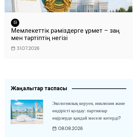
Мемлекеттік рәміздерге құрмет – заң
мен тәртіптің негізі
31.07.2026
Жаңалықтар таспасы
Экологиялық керуен, инклюзия және
өндірісті қолдау: партиялар
өңірлерде қандай мәселе көтерді?
08.08.2026