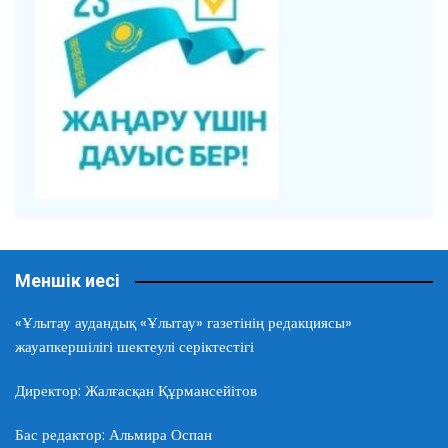
Меншік иесі
«Ұлытау аудандық «Ұлытау» газетінің редакциясы»
жауапкершілігі шектеулі серіктестігі
Директор: Жалғасқан Құрмансейітов
Бас редактор: Альмира Оспан