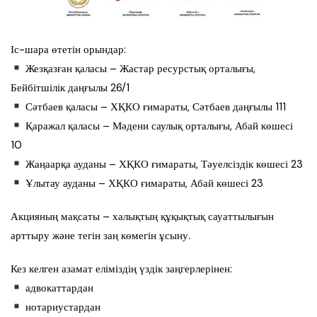
Іс-шара өтетін орындар:
Жезқазған қаласы – Жастар ресурстық орталығы,
Бейбітшілік даңғылы 26/1
Сәтбаев қаласы – ХҚКО ғимараты, Сәтбаев даңғылы 111
Қаражал қаласы – Мәдени саулық орталығы, Абай көшесі
10
Жаңаарқа ауданы – ХҚКО ғимараты, Тәуелсіздік көшесі 23
Ұлытау ауданы – ХҚКО ғимараты, Абай көшесі 23
Акцияның мақсаты – халықтың құқықтық сауаттылығын
арттыру және тегін заң көмегін ұсыну.
Кез келген азамат еліміздің үздік заңгерлерінен:
адвокаттардан
нотариустардан