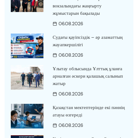
вокзалындағы жаңғырту
жұмыстарын бақылады
06.08.2026
Судағы қауіпсіздік – әр азаматтың
жауапкершілігі
06.08.2026
Ұлытау облысында Ұлттық ұланға
арналған әскери қалашық салынып
жатыр
06.08.2026
Қазақстан мектептерінде екі пәннің
атауы өзгереді
06.08.2026