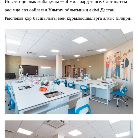
Инвестициялық жоба құны — 4 миллиард теңге. Салтанатты
рәсімде сөз сөйлеген Ұлытау облысының әкімі Дастан
Рыспеков қор басшылығы мен құрылысшыларға алғыс білдірді.