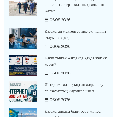
арналған әскери қалашық салынып
жатыр
06.08.2026
Қазақстан мектептерінде екі пәннің
атауы өзгереді
06.08.2026
Қауіп төнген жағдайда қайда жүгіну
керек?
06.08.2026
Интернет-алаяқтықтың алдын алу –
әр азаматтың жауапкершілігі
06.08.2026
Қазақстандағы білім беру жүйесі