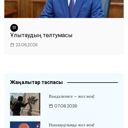
Ұлытаудың төлтумасы
23.06.2026
Жаңалықтар таспасы
Вандализмге – жол жоқ!
07.08.2026
Нашақорлыққа жол жоқ!