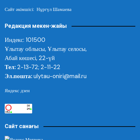
Сайт әкімшісі: Нұргүл Шамаева
Редакция мекен-жайы
Индекс: 101500
Ұлытау облысы,
Ұлытау селосы,
Абай көшесі, 22-үй
Тел:
2-13-72; 2-11-22
Эл.пошта:
ulytau-oniri@mail.ru
Яндекс дзен
Сайт санағы