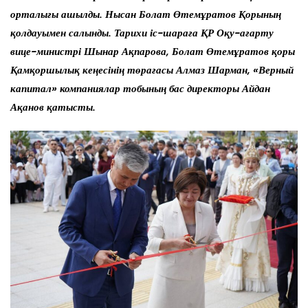
орталығы ашылды. Нысан Болат Өтемұратов Қорының
қолдауымен салынды. Тарихи іс-шараға ҚР Оқу-ағарту
вице-министрі Шынар Ақпарова, Болат Өтемұратов қоры
Қамқоршылық кеңесінің төрағасы Алмаз Шарман, «Верный
капитал» компаниялар тобының бас директоры Айдан
Ақанов қатысты.