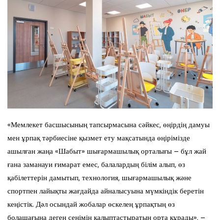
«Мемлекет басшысының тапсырмасына сәйкес, өңірдің дамуы
мен ұрпақ тәрбиесіне қызмет ету мақсатында өңірімізде
ашылған жаңа «Шабыт» шығармашылық орталығы – бұл жай
ғана заманауи ғимарат емес, балалардың білім алып, өз
қабілеттерін дамытып, технология, шығармашылық және
спортпен лайықты жағдайда айналысуына мүмкіндік беретін
кеңістік. Дәл осындай жобалар өскелең ұрпақтың өз
болашағына деген сенімін қалыптастыратын орта құрады», –