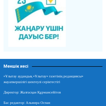
Меншік иесі
«Ұлытау аудандық «Ұлытау» газетінің редакциясы»
жауапкершілігі шектеулі серіктестігі
Директор: Жалғасқан Құрмансейітов
Бас редактор: Альмира Оспан