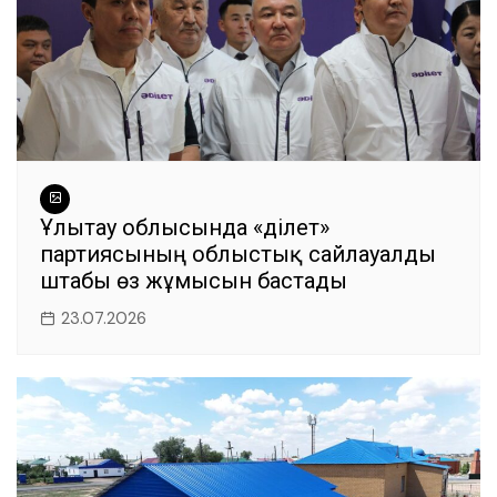
Ұлытау облысында «Әділет»
партиясының облыстық сайлауалды
штабы өз жұмысын бастады
23.07.2026