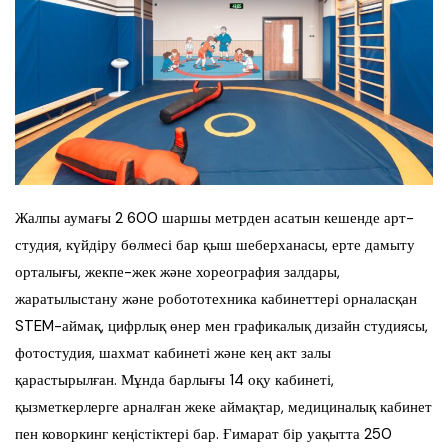
Жалпы аумағы 2 600 шаршы метрден асатын кешенде арт-
студия, күйдіру бөлмесі бар қыш шеберханасы, ерте дамыту
орталығы, жекпе-жек және хореография залдары,
жаратылыстану және робототехника кабинеттері орналасқан
STEM-аймақ, цифрлық өнер мен графикалық дизайн студиясы,
фотостудия, шахмат кабинеті және кең акт залы
қарастырылған. Мұнда барлығы 14 оқу кабинеті,
қызметкерлерге арналған жеке аймақтар, медициналық кабинет
пен коворкинг кеңістіктері бар. Ғимарат бір уақытта 250