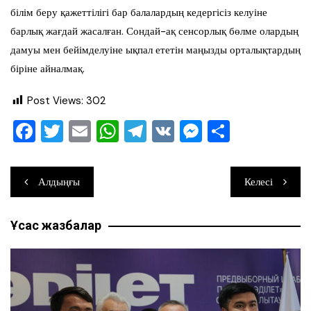
білім беру қажеттілігі бар балалардың кедергісіз келуіне
барлық жағдай жасалған. Сондай-ақ сенсорлық бөлме олардың
дамуы мен бейімделуіне ықпал ететін маңызды орталықтардың
біріне айналмақ.
Post Views:
302
F
T
E
W
T
V
M
О
a
wi
m
h
el
K
e
тп
c
tt
ai
at
e
ss
ра
Навигация
Алдыңғы
Келесі
e
er
l
s
gr
e
ви
по
b
A
a
n
ть
Ұқсас жазбалар
записям
o
p
m
g
o
p
er
k