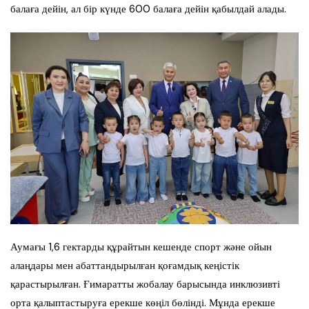
балаға дейін, ал бір күнде 600 балаға дейін қабылдай алады.
Аумағы 1,6 гектарды құрайтын кешенде спорт және ойын
алаңдары мен абаттандырылған қоғамдық кеңістік
қарастырылған. Ғимаратты жобалау барысында инклюзивті
орта қалыптастыруға ерекше көңіл бөлінді. Мұнда ерекше