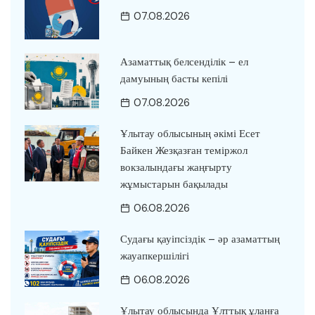
07.08.2026
Азаматтық белсенділік – ел
дамуының басты кепілі
07.08.2026
Ұлытау облысының әкімі Есет
Байкен Жезқазған теміржол
вокзалындағы жаңғырту
жұмыстарын бақылады
06.08.2026
Судағы қауіпсіздік – әр азаматтың
жауапкершілігі
06.08.2026
Ұлытау облысында Ұлттық ұланға