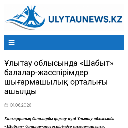
перейти
к
содержанию
Ұлытау облысында «Шабыт»
балалар-жасөспірімдер
шығармашылық орталығы
ашылды
01.06.2026
Халықаралық балаларды қорғау күні Ұлытау облысында
«Шабыт» балалар-жасөспірімдер шығармашылық