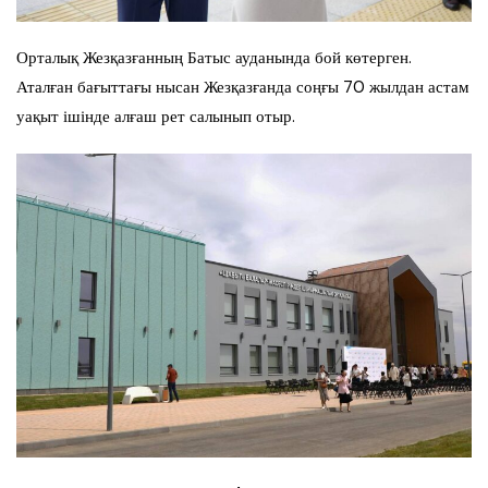
Орталық Жезқазғанның Батыс ауданында бой көтерген.
Аталған бағыттағы нысан Жезқазғанда соңғы 70 жылдан астам
уақыт ішінде алғаш рет салынып отыр.