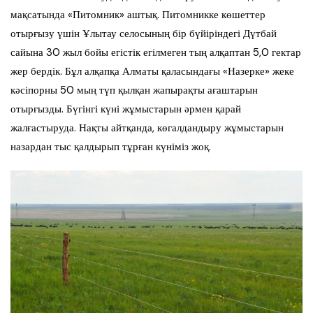
мақсатында «Питомник» аштық. Питомникке көшеттер
отырғызу үшін Ұлытау селосының бір бүйіріндегі Дүтбай
сайына 30 жыл бойы егістік егілмеген тың алқаптан 5,0 гектар
жер бердік. Бұл алқапқа Алматы қаласындағы «Назерке» жеке
кәсіпорны 50 мың түп қылқан жапырақты ағаштарын
отырғызды. Бүгінгі күні жұмыстарын әрмен қарай
жалғастыруда. Нақты айтқанда, көгалдандыру жұмыстарын
назардан тыс қалдырып тұрған күніміз жоқ.