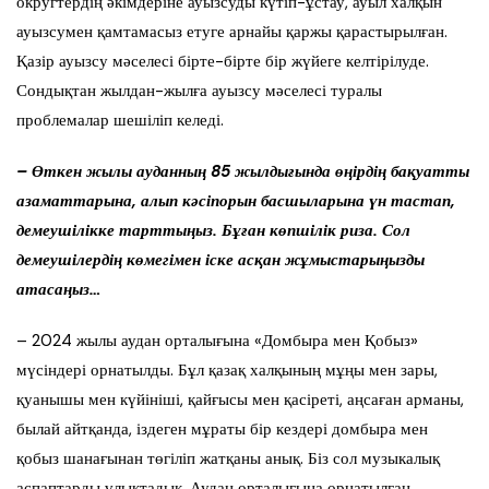
округтердің әкімдеріне ауызсуды күтіп-ұстау, ауыл халқын
ауызсумен қамтамасыз етуге арнайы қаржы қарастырылған.
Қазір ауызсу мәселесі бірте-бірте бір жүйеге келтірілуде.
Сондықтан жылдан-жылға ауызсу мәселесі туралы
проблемалар шешіліп келеді.
– Өткен жылы ауданның 85 жылдығында өңірдің бақуатты
азаматтарына, алып кәсіпорын басшыларына үн тастап,
демеушілікке тарттыңыз. Бұған көпшілік риза. Сол
демеушілердің көмегімен іске асқан жұмыстарыңызды
атасаңыз…
– 2024 жылы аудан орталығына «Домбыра мен Қобыз»
мүсіндері орнатылды. Бұл қазақ халқының мұңы мен зары,
қуанышы мен күйініші, қайғысы мен қасіреті, аңсаған арманы,
былай айтқанда, іздеген мұраты бір кездері домбыра мен
қобыз шанағынан төгіліп жатқаны анық. Біз сол музыкалық
аспаптарды ұлықтадық. Аудан орталығына орнатылған