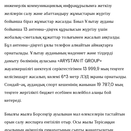
инженерлік коммуникациялық инфрақұрылымға жеткізу
желілерін салу және абаттандыру жұмыстарын жүргізу
бойынша біраз жұмыстар жасалды. Биыл Ұлытау ауданы
бойынша 13 антенна-діңгек құрылысын жүргізу үшін
жобалық-сметалық құжаттар толығымен жасалып аяқталды.
Бұл антенна-діңгегі ұялы телефон алмайтын аймақтарға
орнатылады. Ұлытау ауданының мәдениет және тілдерді
дамыту бөлімінің ауласына «ARYSTAN IT GROUP»
жауапкершілігі шектеулі серіктестігімен 13 999,9 мың теңгеге
келісімшарт жасалып, көлемі 6*3 метр ЛЭД экраны орнатылды.
Сондай-ақ, аудандық спорт кешенінің жанынан 19 787,0 мың
теңгеге жергілікті бюджет есебінен волейбол алаңы бой
көтереді.
Биылғы жылға Борсеңгір ауылынан мал өлекселерін тастайтын
орын салу жоспарға енгізіліп отыр. Осы жылы Терісаққан
ауылының әкімшілік ғимаратының сырты жаңартылатын