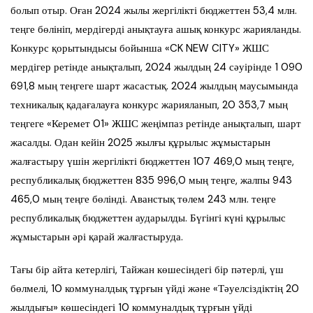
болып отыр. Оған 2024 жылы жергілікті бюджеттен 53,4 млн.
теңге бөлініп, мердігерді анықтауға ашық конкурс жарияланды.
Конкурс қорытындысы бойынша «CK NEW CITY» ЖШС
мердігер ретінде анықталып, 2024 жылдың 24 сәуірінде 1 090
691,8 мың теңгеге шарт жасастық. 2024 жылдың маусымында
техникалық қадағалауға конкурс жарияланып, 20 353,7 мың
теңгеге «Керемет 01» ЖШС жеңімпаз ретінде анықталып, шарт
жасалды. Одан кейін 2025 жылғы құрылыс жұмыстарын
жалғастыру үшін жергілікті бюджеттен 107 469,0 мың теңге,
республикалық бюджеттен 835 996,0 мың теңге, жалпы 943
465,0 мың теңге бөлінді. Аванстық төлем 243 млн. теңге
республикалық бюджеттен аударылды. Бүгінгі күні құрылыс
жұмыстарын әрі қарай жалғастыруда.
Тағы бір айта кетерлігі, Тайжан көшесіндегі бір пәтерлі, үш
бөлмелі, 10 коммуналдық тұрғын үйді және «Тәуелсіздіктің 20
жылдығы» көшесіндегі 10 коммуналдық тұрғын үйді