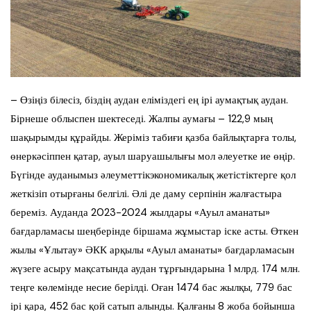
– Өзіңіз білесіз, біздің аудан еліміздегі ең ірі аумақтық аудан.
Бірнеше облыспен шектеседі. Жалпы аумағы – 122,9 мың
шақырымды құрайды. Жеріміз табиғи қазба байлықтарға толы,
өнеркәсіппен қатар, ауыл шаруашылығы мол әлеуетке ие өңір.
Бүгінде ауданымыз әлеуметтікэкономикалық жетістіктерге қол
жеткізіп отырғаны белгілі. Әлі де даму серпінін жалғастыра
береміз. Ауданда 2023-2024 жылдары «Ауыл аманаты»
бағдарламасы шеңберінде біршама жұмыстар іске асты. Өткен
жылы «Ұлытау» ӘКК арқылы «Ауыл аманаты» бағдарламасын
жүзеге асыру мақсатында аудан тұрғындарына 1 млрд. 174 млн.
теңге көлемінде несие берілді. Оған 1474 бас жылқы, 779 бас
ірі қара, 452 бас қой сатып алынды. Қалғаны 8 жоба бойынша