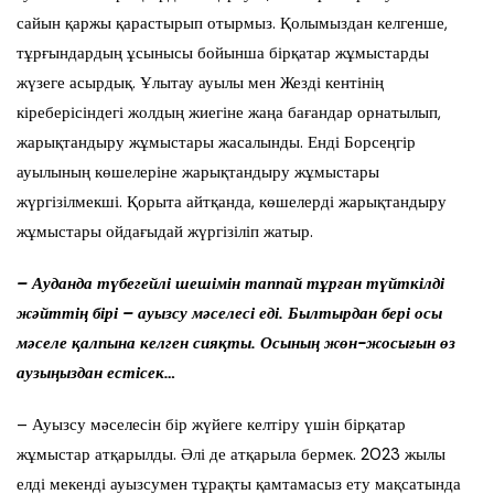
сайын қаржы қарастырып отырмыз. Қолымыздан келгенше,
тұрғындардың ұсынысы бойынша бірқатар жұмыстарды
жүзеге асырдық. Ұлытау ауылы мен Жезді кентінің
кіреберісіндегі жолдың жиегіне жаңа бағандар орнатылып,
жарықтандыру жұмыстары жасалынды. Енді Борсеңгір
ауылының көшелеріне жарықтандыру жұмыстары
жүргізілмекші. Қорыта айтқанда, көшелерді жарықтандыру
жұмыстары ойдағыдай жүргізіліп жатыр.
– Ауданда түбегейлі шешімін таппай тұрған түйткілді
жәйттің бірі – ауызсу мәселесі еді. Былтырдан бері осы
мәселе қалпына келген сияқты. Осының жөн-жосығын өз
аузыңыздан естісек…
– Ауызсу мәселесін бір жүйеге келтіру үшін бірқатар
жұмыстар атқарылды. Әлі де атқарыла бермек. 2023 жылы
елді мекенді ауызсумен тұрақты қамтамасыз ету мақсатында