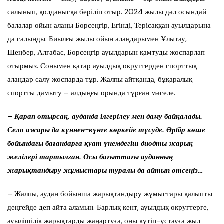
салынып, қолданысқа беріліп отыр. 2024 жылы дәл осындай
балалар ойын алаңы Борсеңгір, Егінді, Терісаққан ауылдарына
да салынды. Биылғы жылы ойын алаңдарымен Ұлытау,
Шеңбер, Алғабас, Борсеңгір ауылдарын қамтуды жоспарлап
отырмыз. Сонымен қатар ауылдық округтерден спорттық
алаңдар салу жоспарда тұр. Жалпы айтқанда, бұқаралық
спортты дамыту – алдыңғы орында тұрған мәселе.
– Қарап отырсақ, ауданда ілгерілеу мен даму байқалады.
Село ажары да күннен-күнге көркейе түсуде. Әрбір көше
бойындағы бағандарға қуат үнемдегіш диодты жарық
желілері тартылған. Осы бағыттағы ауданның
жарықтандыру жұмыстары туралы да айтып өтсеңіз…
– Жалпы, аудан бойынша жарықтандыру жұмыстары қалыпты
деңгейде деп айта аламын. Барлық кент, ауылдық округтерге,
ауылішілік жарықтарды жаңартуға, оны күтіп-ұстауға жыл