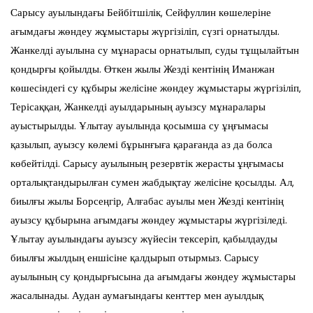
Сарысу ауылындағы Бейбітшілік, Сейфуллин көшелеріне
ағымдағы жөндеу жұмыстары жүргізіліп, сүзгі орнатылды.
Жанкелді ауылына су мұнарасы орнатылып, суды тұщылайтын
қондырғы қойылды. Өткен жылы Жезді кентінің Иманжан
көшесіндегі су құбыры желісіне жөндеу жұмыстары жүргізіліп,
Терісаққан, Жанкелді ауылдарының ауызсу мұнаралары
ауыстырылды. Ұлытау ауылында қосымша су ұңғымасы
қазылып, ауызсу көлемі бұрынғыға қарағанда аз да болса
көбейтілді. Сарысу ауылының резервтік жерасты ұңғымасы
орталықтандырылған сумен жабдықтау желісіне қосылды. Ал,
биылғы жылы Борсеңгір, Алғабас ауылы мен Жезді кентінің
ауызсу құбырына ағымдағы жөндеу жұмыстары жүргізіледі.
Ұлытау ауылындағы ауызсу жүйесін тексеріп, қабылдауды
биылғы жылдың еншісіне қалдырып отырмыз. Сарысу
ауылының су қондырғысына да ағымдағы жөндеу жұмыстары
жасалынады. Аудан аумағындағы кенттер мен ауылдық