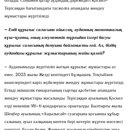
болады. Сонымен қатар аудандық дәрежедегі Қоскөл-
Терісаққан бағытындағы тасжолға ағымдағы жөндеу
жұмыстары жүргізіледі.
– Енді құрылыс саласына ойыссақ, ауданның экономикалық
күш-қуаты, оның әлеуметтік тұрғыдан ілгері басуы
құрылыс саласының дамуына байланысты ғой. Ал, біздің
аудандағы құрылыс жұмыстарының жайы қалай?
– Ауданымызда жүргізіліп жатқан құрылыс жұмыстары аз
емес. 2023 жылы Жезді кентіндегі Бұлқышев, Тоқтыбаев
көшелеріндегі кәріз жүйелеріне жөндеу жұмыстары жүргізілді.
Егінді әкімшілік ғимаратының сыртқы қасбетіне ағымдағы
жөндеу жұмыстары жасалынды. Терісаққан ауылының Қоскөл
елді мекеніне Wi-ti қондырғысы орнатылды. Былтырғы жылы
Шеңбер ауылының «Ащылысай» суағарына қосымша құбыр
салынып, ауыл халқының көптен бері көтеріп жүрген мәселесі
шешілді. Бұдан бөлек, Жанкелді ауылының кіреберісіне арка