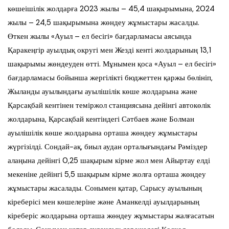
көшеішілік жолдарға 2023 жылы – 45,4 шақырымына, 2024
жылы – 24,5 шақырымына жөндеу жұмыстары жасалды.
Өткен жылы «Ауыл – ел бесігі» бағдарламасы аясында
Қаракеңгір ауылдық округі мен Жезді кенті жолдарының 13,1
шақырымы жөндеуден өтті. Мұнымен қоса «Ауыл – ел бесігі»
бағдарламасы бойынша жергілікті бюджеттен қаржы бөлініп,
Жыланды ауылындағы ауылішілік көше жолдарына және
Қарсақбай кентінен теміржол станциясына дейінгі автокөлік
жолдарына, Қарсақбай кентіндегі Сәтбаев және Болман
ауылішілік көше жолдарына орташа жөндеу жұмыстары
жүргізілді. Сондай-ақ, биыл аудан орталығындағы Рәміздер
алаңына дейінгі 0,25 шақырым кірме жол мен Айыртау елді
мекеніне дейінгі 5,5 шақырым кірме жолға орташа жөндеу
жұмыстары жасалады. Сонымен қатар, Сарысу ауылының
кіреберісі мен көшелеріне және Аманкелді ауылдарының
кіреберіс жолдарына орташа жөндеу жұмыстары жалғасатын