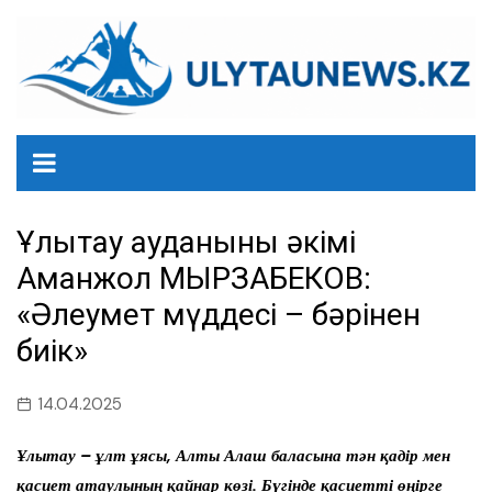
перейти
к
содержанию
Ұлытау ауданының әкімі
Аманжол МЫРЗАБЕКОВ:
«Әлеумет мүддесі – бәрінен
биік»
14.04.2025
Ұлытау – ұлт ұясы, Алты Алаш баласына тән қадір мен
қасиет атаулының қайнар көзі. Бүгінде қасиетті өңірге