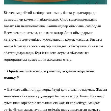
Біз тек, мерейтой кезінде ғана емес, басқа уақыттарда да
демеушілер көмегін пайдаландық. Спортшыларымыздың
Қазақстан чемпионатына, Көшпенділер ойынына, самбодан
Әлем чемпионатына, сонымен қатар Азия ойындарына
қатысуына демеушілер жәрдемдесіп, көмек жасады. Биылғы
жылы Ұлытау селосының бір шетіндегі «Тасбұлақ» айналасы
абаттандырылады. Бұл істің іске асуына «Қазақмыс»
корпорациясы демеушілік жасағалы отыр.
– Өңірде көгалдандыру жұмыстары қалай жүргізіліп
жатыр?
– Біз жыл сайын өңірді көркейтуді қолға алып отырмыз. Жасыл
желекпен айналаны гүлдендіру басты назарда. Биыл Жанкелді
ауылының кіреберіс жолының екі жағын көркейтуді мақсат
еттік. Өткен жылы ауданда өсімдік шаруашылығын дамыту