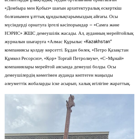
«Домбыра мен Қобыз» шағын архитектуралық ескерткіш
болғанымен ұлттық құндылықтарымыздың айғағы. Осы
мүсіндерді орнатуға іргелі кәсіпорындар – «Самға және
НЭРИС» ЖШС демеушілік жасады. Ал, ауданның мерейтойлық
журналын шығаруға «Алмас Құрылыс «Kazakhstan”
компаниясы қолдау көрсетті. Бұдан бөлек, «Петро Қазақстан
Құмкөл Ресорсиз», «Қор» Торғай Петролиум», «С-Мұнай»
компаниялары мерейтой аясында демеуші болды. Осы
демеушілердің көмегімен ауданда көптеген маңызды
әлеуметтік жобаларды іске асырып, халық игілігіне жараттық.