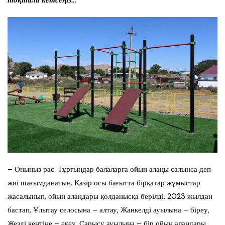
тоқтала кетсеңіз…
– Оныңыз рас. Тұрғындар балаларға ойын алаңы салынса деп
жиі шағымданатын. Қазір осы бағытта бірқатар жұмыстар
жасалынып, ойын алаңдары қолданысқа берілді. 2023 жылдан
бастап, Ұлытау селосына – алтау, Жанкелді ауылына – біреу,
Жезді кентіне – екеу, Сарысу ауылына – бір ойын алаңдары