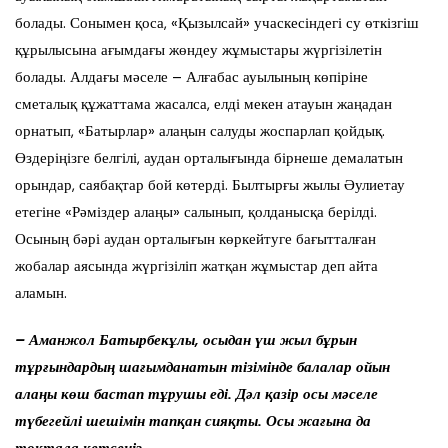
болады. Сонымен қоса, «Қызылсай» учаскесіндегі су өткізгіш
құрылысына ағымдағы жөндеу жұмыстары жүргізілетін
болады. Алдағы мәселе – Алғабас ауылының көпіріне
сметалық құжаттама жасалса, елді мекен атауын жаңадан
орнатып, «Батырлар» алаңын салуды жоспарлап қойдық.
Өздеріңізге белгілі, аудан орталығында бірнеше демалатын
орындар, саябақтар бой көтерді. Былтырғы жылы Әулиетау
етегіне «Рәміздер алаңы» салынып, қолданысқа берілді.
Осының бәрі аудан орталығын көркейтуге бағытталған
жобалар аясында жүргізіліп жатқан жұмыстар деп айта
аламын.
– Аманжол Батырбекұлы, осыдан үш жыл бұрын
тұрғындардың шағымданатын тізімінде балалар ойын
алаңы көш бастап тұрушы еді. Дәл қазір осы мәселе
түбегейлі шешімін тапқан сияқты. Осы жағына да