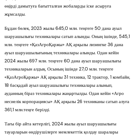
өңірді дамытуға бағытталған жобаларды іске асыруға
жұмсалды.
Бұдан бөлек, 2023 жылы 645,0 млн. теңгеге 50 дана ауыл
шаруашылығы техникалары сатып алынды. Оның ішінде, 545,1
млн. теңгеге «ҚазАгроҚаржы» АҚ арқылы лизингке 36 дана
ауыл шаруашылығының техникалары алынды. Одан кейін
2024 жылы 697 млн. теңгеге 60 дана ауыл шаруашылығы
техникаларын алдық. Осының ішінде 27,0 млн. теңгеге
«ҚазАгроҚаржы» АҚ арқылы 31 техника, 12 трактор, 1 комбайн,
18 басқадай ауыл шаруашылығы техникалары алынып,
ауданның біраз техникалары жаңартылды. Одан кейін «Агро
несиелік корпорациясы» АҚ арқылы 26 техниканы сатып алуға
361,1 млн.теңге берілді.
Тағы бір айта кетерлігі, 2024 жылы ауыл шаруашылығы
тауарларын өндірушілерге мемлекеттік қолдау шаралары