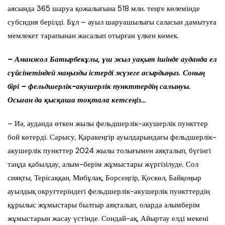
аясында 365 шаруа қожалығына 518 млн. теңге көлемінде
субсидия берілді. Бұл – ауыл шаруашылығы саласын дамытуға
мемлекет тарапынан жасалып отырған үлкен көмек.
– Аманжол Батырбекұлы, үш жыл уақыт ішінде ауданда ел
сүйсінетіндей маңызды істерді жүзеге асырдыңыз. Соның
бірі – фельдшерлік-акушерлік пункттердің салынуы.
Осыған да қысқаша тоқтала кетсеңіз…
– Иә, ауданда өткен жылы фельдшерлік-акушерлік пункттер
бой көтерді. Сарысу, Қаракеңгір ауылдарындағы фельдшерлік-
акушерлік пункттер 2024 жылы толығымен аяқталып, бүгінгі
таңда қабылдау, алым-берім жұмыстары жүргізілуде. Сол
сияқты, Терісаққан, Мибұлақ, Борсеңгір, Қоскөл, Байқоңыр
ауылдық округтеріндегі фельдшерлік-акушерлік пункттердің
құрылыс жұмыстары былтыр аяқталып, оларда алымберім
жұмыстарын жасау үстінде. Сондай-ақ, Айыртау елді мекені