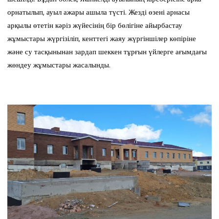
орнатылып, ауыл ажары ашыла түсті. Жезді өзені арнасы
арқылы өтетін кәріз жүйесінің бір бөлігіне айырбастау
жұмыстары жүргізіліп, кенттегі жаяу жүргіншілер көпіріне
және су тасқынынан зардап шеккен тұрғын үйлерге ағымдағы
жөндеу жұмыстары жасалынды.