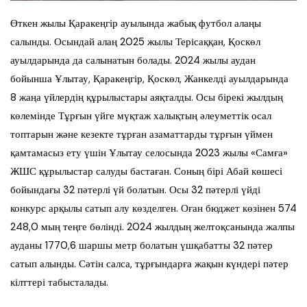
Өткен жылы Қаракеңгір ауылында жабық футбол алаңы
салынды. Осындай алаң 2025 жылы Терісаққан, Қоскөл
ауылдарында да салынатын болады. 2024 жылы аудан
бойынша Ұлытау, Қаракеңгір, Қоскөл, Жанкелді ауылдарында
8 жаңа үйлердің құрылыстары аяқталды. Осы бірекі жылдың
көлемінде Тұрғын үйге мүқтаж халықтың әлеуметтік осал
топтарын және кезекте тұрған азаматтарды тұрғын үймен
қамтамасыз ету үшін Ұлытау селосында 2023 жылы «Самға»
ЖШС құрылыстар салуды бастаған. Соның бірі Абай көшесі
бойындағы 32 пәтерлі үй болатын. Осы 32 пәтерлі үйді
конкурс арқылы сатып алу көзделген. Оған бюджет көзінен 574
248,0 мың теңге бөлінді. 2024 жылдың желтоқсанында жалпы
ауданы 1770,6 шаршы метр болатын үшқабатты 32 пәтер
сатып алынды. Сәтін салса, тұрғындарға жақын күндері пәтер
кілттері табысталады.