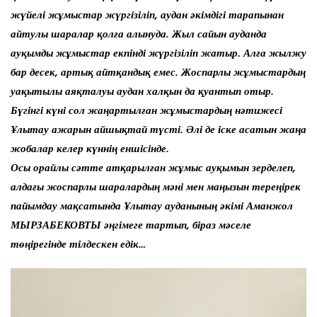
жүйелі жұмыстар жүргізіліп, аудан әкімдігі тарапынан
айтулы шаралар қолға алынуда. Жыл сайын ауданда
ауқымды жұмыстар екпінді жүргізіліп жатыр. Алға жылжу
бар десек, артық айтқандық емес. Жоспарлы жұмыстардың
уақытылы аяқталуы аудан халқын да қуантып отыр.
Бүгінгі күні сол жаңартылған жұмыстардың нәтижесі
Ұлытау ажарын айшықтай түсті. Әлі де іске асатын жаңа
жобалар келер күннің еншісінде.
Осы орайлы сәтте атқарылған жұмыс ауқымын зерделеп,
алдағы жоспарлы шаралардың мәні мен маңызын тереңірек
пайымдау мақсатында Ұлытау ауданының әкімі Аманжол
МЫРЗАБЕКОВТЫ әңгімеге тартып, біраз мәселе
төңірегінде тілдескен едік…