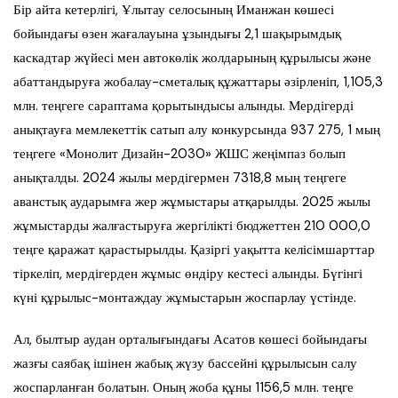
Бір айта кетерлігі, Ұлытау селосының Иманжан көшесі
бойындағы өзен жағалауына ұзындығы 2,1 шақырымдық
каскадтар жүйесі мен автокөлік жолдарының құрылысы және
абаттандыруға жобалау-сметалық құжаттары әзірленіп, 1,105,3
млн. теңгеге сараптама қорытындысы алынды. Мердігерді
анықтауға мемлекеттік сатып алу конкурсында 937 275, 1 мың
теңгеге «Монолит Дизайн-2030» ЖШС жеңімпаз болып
анықталды. 2024 жылы мердігермен 7318,8 мың теңгеге
аванстық аударымға жер жұмыстары атқарылды. 2025 жылы
жұмыстарды жалғастыруға жергілікті бюджеттен 210 000,0
теңге қаражат қарастырылды. Қазіргі уақытта келісімшарттар
тіркеліп, мердігерден жұмыс өндіру кестесі алынды. Бүгінгі
күні құрылыс-монтаждау жұмыстарын жоспарлау үстінде.
Ал, былтыр аудан орталығындағы Асатов көшесі бойындағы
жазғы саябақ ішінен жабық жүзу бассейні құрылысын салу
жоспарланған болатын. Оның жоба құны 1156,5 млн. теңге