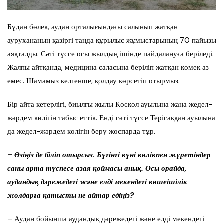
Бұдан бөлек, аудан орталығындағы салынып жатқан
аурухананың қазіргі таңда құрылыс жұмыстарының 70 пайызы
аяқталды. Сәті түссе осы жылдың ішінде пайдалануға беріледі.
Жалпы айтқанда, медицина саласына беріліп жатқан көмек аз
емес. Шамамыз келгенше, қолдау көрсетіп отырмыз.
Бір айта кетерлігі, биылғы жылы Қоскөл ауылына жаңа жедел-
жәрдем көлігін табыс еттік. Енді сәті түссе Терісаққан ауылына
да жедел-жәрдем көлігін беру жоспарда тұр.
– Өзіңіз де біліп отырсыз. Бүгінгі күні көлікпен жүретіндер
саны арта түспесе азая қоймасы анық. Осы орайда,
аудандық дәрежедегі және елді мекендегі көшеішілік
жолдарға қатысты не айтар едіңіз?
– Аудан бойынша аудандық дәрежедегі және елді мекендегі