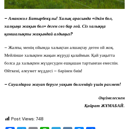
– Аманжол Батырбекұлы! Халық арасында «Әкім бол,
халқыңа жақын бол» деген сөз бар ғой. Сіз халыққа
қаншалықты жақындай алдыңыз?
– Жалпы, менің ойымда халықтан алшақтау деген ой жоқ.
Мейлінше халықпен жақын жүруді қалаймын. Қай уақытта
болса да халықпен жүздесуден ешқашан тартынған емеспін.
Өйткені, әлеумет мүддесі – бәрінен биік!
– Сауалдарға жауап беруге уақыт бөлгеніңіз үшін рахмет!
Әңгімелескен
Қайрат ЖҰМАБАЙ.
Post Views:
748