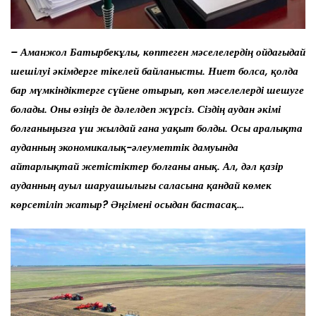
– Аманжол Батырбекұлы, көптеген мәселелердің ойдағыдай
шешілуі әкімдерге тікелей байланысты. Ниет болса, қолда
бар мүмкіндіктерге сүйене отырып, көп мәселелерді шешуге
болады. Оны өзіңіз де дәлелдеп жүрсіз. Сіздің аудан әкімі
болғаныңызға үш жылдай ғана уақыт болды. Осы аралықта
ауданның экономикалық-әлеуметтік дамуында
айтарлықтай жетістіктер болғаны анық. Ал, дәл қазір
ауданның ауыл шаруашылығы саласына қандай көмек
көрсетіліп жатыр? Әңгімені осыдан бастасақ…