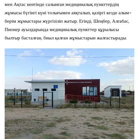
мен Ақтас кентінде салынған медициналық пункттердің
жұмысы бүгінгі күні толығымен аяқталып, қазіргі кезде алым-
берім жұмыстары жүргізіліп жатыр. Егінді, Шеңбер, Алғабас,
Пионер ауылдарында медициналық пункттер құрылысы
былтыр басталған, биыл қалған жұмыстарын жалғастырады.