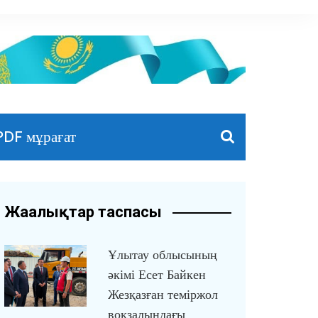
PDF мұрағат
Жаңалықтар таспасы
Ұлытау облысының
әкімі Есет Байкен
Жезқазған теміржол
вокзалындағы