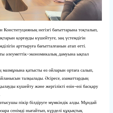
 Конституцияның негізгі бағыттарына тоқталып,
қтарын қорғауды күшейтуге, заң үстемдігін
ділігін арттыруға бағытталғанын атап өтті.
қты әлеуметтік-экономикалық дамуына ықпал
 мазмұнына қатысты өз ойларын ортаға салып,
байланысын талқылады. Әсіресе, азаматтардың
ылауды күшейту және жергілікті өзін-өзі басқару
.
қатысушы пікір білдіруге мүмкіндік алды. Мұндай
зара сенімді нығайтып, күрделі құқықтық