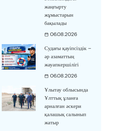
жаңғырту
жұмыстарын
бақылады
06.08.2026
Судағы қауіпсіздік –
әр азаматтың
жауапкершілігі
06.08.2026
Ұлытау облысында
Ұлттық ұланға
арналған әскери
қалашық салынып
жатыр