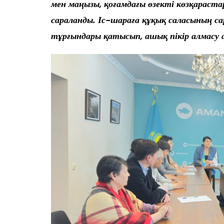
мен маңызы, қоғамдағы өзекті көзқарас
сараланды. Іс-шараға құқық саласының са
тұрғындары қатысып, ашық пікір алмасу