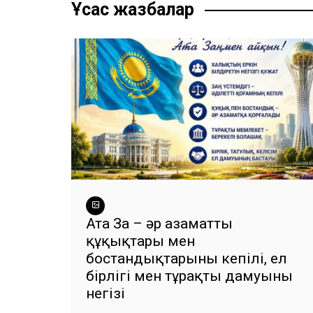
записям
o
p
m
g
Ұқсас жазбалар
o
p
er
k
Ата Заң – әр азаматтың
құқықтары мен
бостандықтарының кепілі, ел
бірлігі мен тұрақты дамуының
негізі