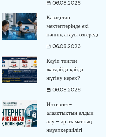
06.08.2026
Қазақстан
мектептерінде екі
пәннің атауы өзгереді
06.08.2026
Қауіп төнген
жағдайда қайда
жүгіну керек?
06.08.2026
Интернет-
алаяқтықтың алдын
алу – әр азаматтың
жауапкершілігі