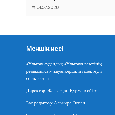
01.07.2026
Меншік иесі
«Ұлытау аудандық «Ұлытау» газетінің
редакциясы» жауапкершілігі шектеулі
серіктестігі
Директор: Жалғасқан Құрмансейітов
Бас редактор: Альмира Оспан