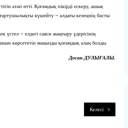
гін атап өтті. Қоғамдық пікірді ескеру, ашық
ағартушылықты күшейту – алдағы кезеңнің басты
к үстел – елдегі саяси жаңғыру үдерісінің
қанын көрсететін маңызды қоғамдық алаң болды.
Досан ДУЛЫҒАЛЫ.
п
Келесі
и