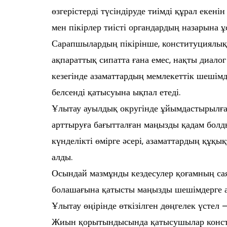
өзгерістерді түсіндіруде тиімді құрал екен
мен пікірлер тиісті органдардың назарына 
Сарапшылардың пікірінше, конституциялық
ақпараттық сипатта ғана емес, нақты диалог
кезегінде азаматтардың мемлекеттік шешімд
белсенді қатысуына ықпал етеді.
Ұлытау ауылдық округінде ұйымдастырылғ
арттыруға бағытталған маңызды қадам болд
күнделікті өмірге әсері, азаматтардың құқ
алды.
Осындай мазмұнды кездесулер қоғамның са
болашағына қатысты маңызды шешімдерге а
Ұлытау өңірінде өткізілген дөңгелек үстел 
Жиын қорытындысында қатысушылар консти