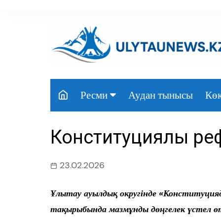
перейти
к
содержанию
Аудан тынысы
Көк
Ресми
Президент
Конституциялық р
Үкімет
Парламент
23.02.2026
Облыс әкімдігі
Ұлытау ауылдық округінде «Конституцияда
Өңір басшылығы
тақырыбында мазмұнды дөңгелек үстел ө