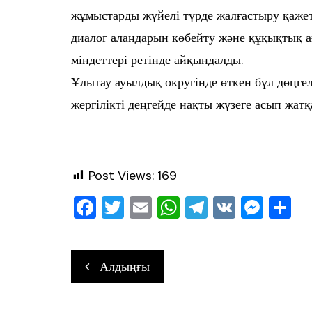
жұмыстарды жүйелі түрде жалғастыру қажетті
диалог алаңдарын көбейту және құқықтық 
міндеттері ретінде айқындалды.
Ұлытау ауылдық округінде өткен бұл дөңгеле
жергілікті деңгейде нақты жүзеге асып жат
Post Views:
169
F
T
E
W
T
V
M
О
a
wi
m
h
el
K
e
т
c
tt
ai
at
e
ss
ра
Навигация
Алдыңғы
e
er
l
s
gr
e
в
по
b
A
a
n
ть