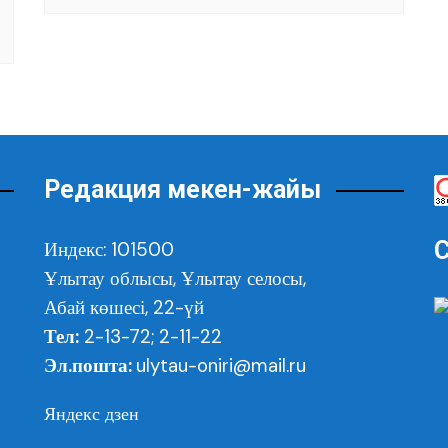
Редакция мекен-жайы
С
Индекс: 101500
Ұлытау облысы,
Ұлытау селосы,
Абай көшесі, 22-үй
Тел:
2-13-72; 2-11-22
Эл.пошта:
ulytau-oniri@mail.ru
Яндекс дзен