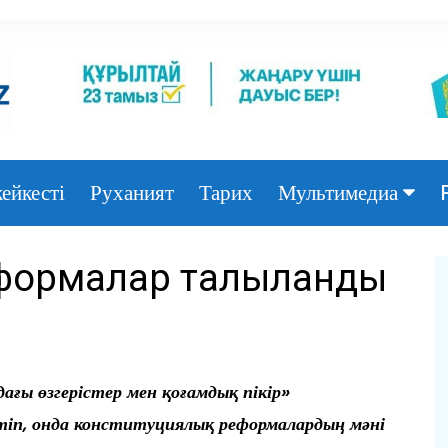
ейкесті
Руханият
Тарих
Мультимедиа
Фото
еформалар талқыланды
Видео
ғы өзгерістер мен қоғамдық пікір»
тіп, онда конституциялық реформалардың мәні