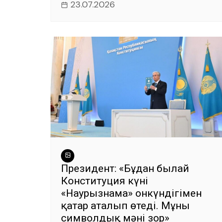
23.07.2026
Президент: «Бұдан былай
Конституция күні
«Наурызнама» онкүндігімен
қатар аталып өтеді. Мұның
символдық мәні зор»