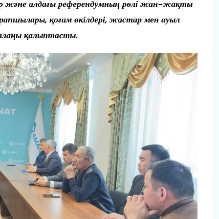
тар және алдағы референдумның рөлі жан-жақты
рапшылары, қоғам өкілдері, жастар мен ауыл
 алаңы қалыптасты.