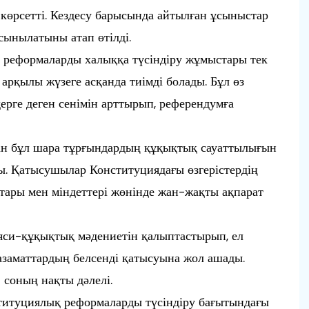
ін көрсетті. Кездесу барысында айтылған ұсыныстар
ұсынылатыны атап өтілді.
 реформаларды халыққа түсіндіру жұмыстары тек
 арқылы жүзеге асқанда тиімді болады. Бұл өз
ерге деген сенімін арттырып, референдумға
ан бұл шара тұрғындардың құқықтық сауаттылығын
ы. Қатысушылар Конституциядағы өзгерістердің
ықтары мен міндеттері жөнінде жан-жақты ақпарат
яси-құқықтық мәдениетін қалыптастырып, ел
заматтардың белсенді қатысуына жол ашады.
– соның нақты дәлелі.
туциялық реформаларды түсіндіру бағытындағы