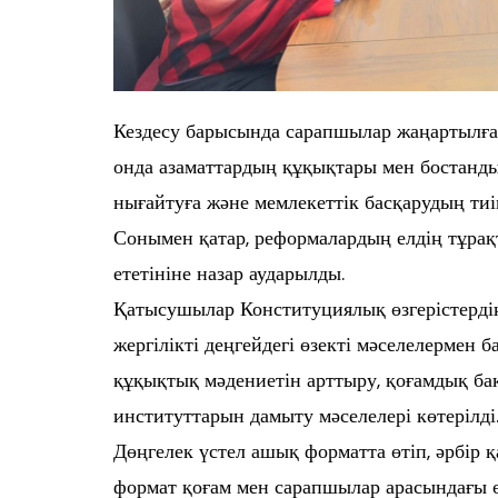
Кездесу барысында сарапшылар жаңартылған
онда азаматтардың құқықтары мен бостанды
нығайтуға және мемлекеттік басқарудың тиім
Сонымен қатар, реформалардың елдің тұра
ететініне назар аударылды.
Қатысушылар Конституциялық өзгерістердің
жергілікті деңгейдегі өзекті мәселелермен 
құқықтық мәдениетін арттыру, қоғамдық бақ
институттарын дамыту мәселелері көтерілді
Дөңгелек үстел ашық форматта өтіп, әрбір 
формат қоғам мен сарапшылар арасындағы ө