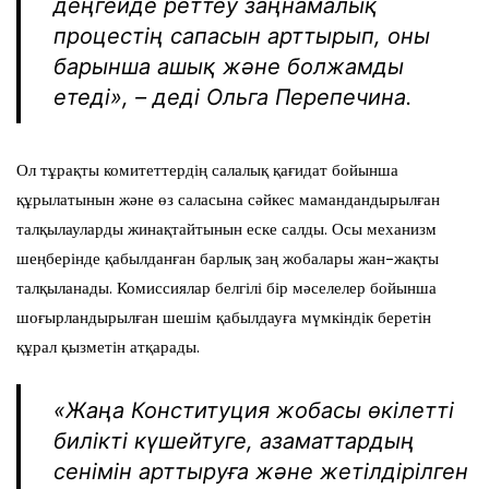
деңгейде реттеу заңнамалық
процестің сапасын арттырып, оны
барынша ашық және болжамды
етеді», – деді Ольга Перепечина.
Ол тұрақты комитеттердің салалық қағидат бойынша
құрылатынын және өз саласына сәйкес мамандандырылған
талқылауларды жинақтайтынын еске салды. Осы механизм
шеңберінде қабылданған барлық заң жобалары жан-жақты
талқыланады. Комиссиялар белгілі бір мәселелер бойынша
шоғырландырылған шешім қабылдауға мүмкіндік беретін
құрал қызметін атқарады.
«Жаңа Конституция жобасы өкілетті
билікті күшейтуге, азаматтардың
сенімін арттыруға және жетілдірілген