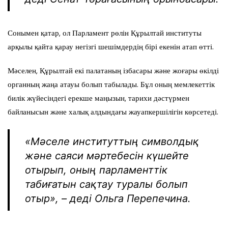
Сонымен қатар, ол Парламент рөлін Құрылтай институты
арқылы қайта қарау негізгі шешімдердің бірі екенін атап өтті.
Мәселен, Құрылтай екі палатаның ізбасары және жоғары өкілді
органның жаңа атауы болып табылады. Бұл оның мемлекеттік
билік жүйесіндегі ерекше маңызын, тарихи дәстүрмен
байланысын және халық алдындағы жауапкершілігін көрсетеді.
«Мәселе институттың символдық
және саяси мәртебесін күшейте
отырып, оның парламенттік
табиғатын сақтау туралы болып
отыр», – деді Ольга Перепечина.