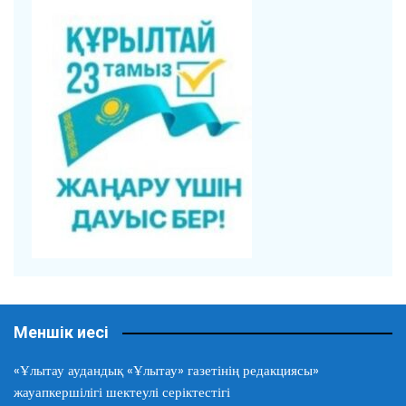
Меншік иесі
«Ұлытау аудандық «Ұлытау» газетінің редакциясы»
жауапкершілігі шектеулі серіктестігі