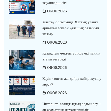
жауапкершілігі
06.08.2026
Ұлытау облысында Ұлттық ұланға
арналған әскери қалашық салынып
жатыр
06.08.2026
Қазақстан мектептерінде екі пәннің
атауы өзгереді
06.08.2026
Қауіп төнген жағдайда қайда жүгіну
керек?
06.08.2026
Интернет-алаяқтықтың алдын алу –
әр азаматтың жауапкершілігі