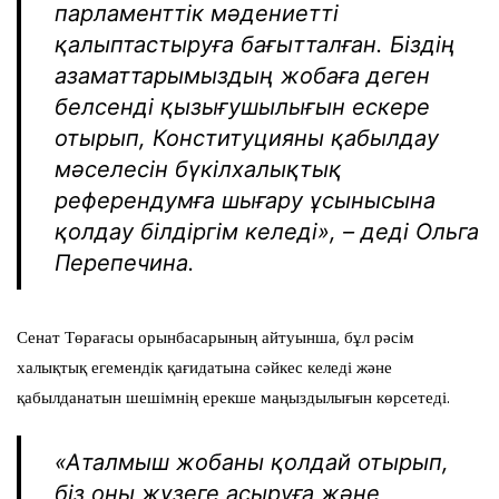
парламенттік мәдениетті
қалыптастыруға бағытталған. Біздің
азаматтарымыздың жобаға деген
белсенді қызығушылығын ескере
отырып, Конституцияны қабылдау
мәселесін бүкілхалықтық
референдумға шығару ұсынысына
қолдау білдіргім келеді», – деді Ольга
Перепечина.
Сенат Төрағасы орынбасарының айтуынша, бұл рәсім
халықтық егемендік қағидатына сәйкес келеді және
қабылданатын шешімнің ерекше маңыздылығын көрсетеді.
«Аталмыш жобаны қолдай отырып,
біз оны жүзеге асыруға және