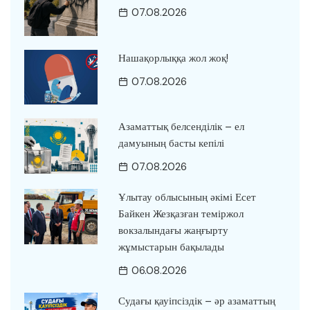
07.08.2026
Нашақорлыққа жол жоқ!
07.08.2026
Азаматтық белсенділік – ел
дамуының басты кепілі
07.08.2026
Ұлытау облысының әкімі Есет
Байкен Жезқазған теміржол
вокзалындағы жаңғырту
жұмыстарын бақылады
06.08.2026
Судағы қауіпсіздік – әр азаматтың