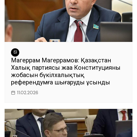
Магеррам Магеррамов: Қазақстан
Халық партиясы жаңа Конституцияның
жобасын бүкілхалықтық
референдумға шығаруды ұсынды
11.02.2026