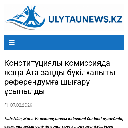
перейти
к
содержанию
Конституциялық комиссияда
жаңа Ата заңды бүкілхалықтық
референдумға шығару
ұсынылды
07.02.2026
Еліміздің Жаңа Конституциясы өкілетті билікті күшейтіп,
азаматтардың сенімін арттыруға және жетілдірілген