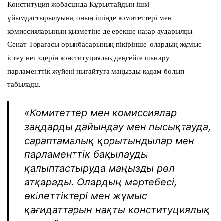
Конституция жобасында Құрылтайдың ішкі
ұйымдастырылуына, оның ішінде комитеттері мен
комиссияларының қызметіне де ерекше назар аударылды.
Сенат Төрағасы орынбасарының пікірінше, олардың жұмыс
істеу негіздерін конституциялық деңгейге шығару
парламенттік жүйені нығайтуға маңызды қадам болып
табылады.
«Комитеттер мен комиссиялар
заңдарды дайындау мен пысықтауда,
сараптамалық қорытындылар мен
парламенттік бақылауды
қалыптастыруда маңызды рөл
атқарады. Олардың мәртебесі,
өкілеттіктері мен жұмыс
қағидаттарын нақты конституциялық