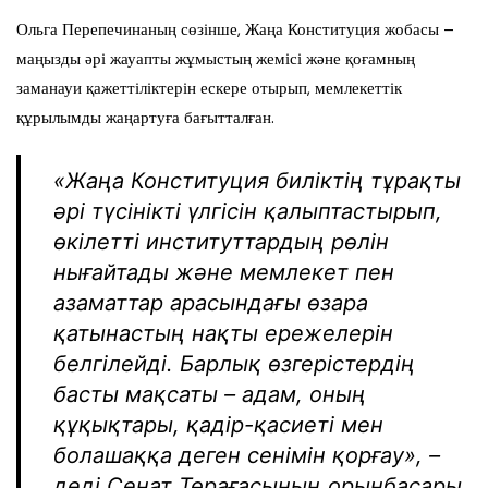
Ольга Перепечинаның сөзінше, Жаңа Конституция жобасы –
маңызды әрі жауапты жұмыстың жемісі және қоғамның
заманауи қажеттіліктерін ескере отырып, мемлекеттік
құрылымды жаңартуға бағытталған.
«Жаңа Конституция биліктің тұрақты
әрі түсінікті үлгісін қалыптастырып,
өкілетті институттардың рөлін
нығайтады және мемлекет пен
азаматтар арасындағы өзара
қатынастың нақты ережелерін
белгілейді. Барлық өзгерістердің
басты мақсаты – адам, оның
құқықтары, қадір-қасиеті мен
болашаққа деген сенімін қорғау», –
деді Сенат Төрағасының орынбасары.