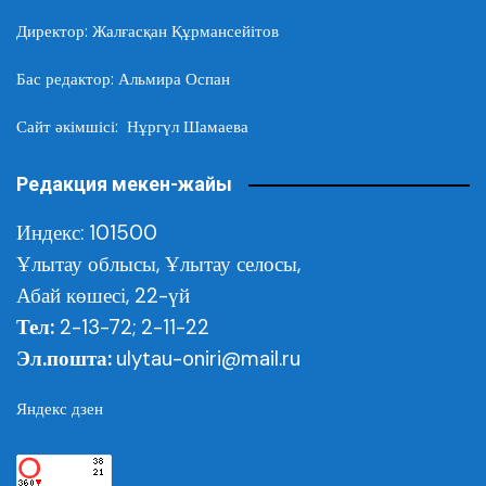
Директор: Жалғасқан Құрмансейітов
Бас редактор: Альмира Оспан
Сайт әкімшісі: Нұргүл Шамаева
Редакция мекен-жайы
Индекс: 101500
Ұлытау облысы,
Ұлытау селосы,
Абай көшесі, 22-үй
Тел:
2-13-72; 2-11-22
Эл.пошта:
ulytau-oniri@mail.ru
Яндекс дзен