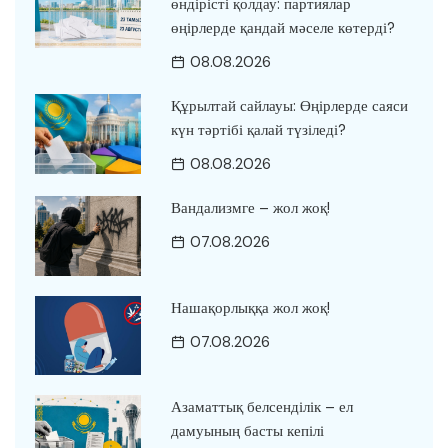
өндірісті қолдау: партиялар
өңірлерде қандай мәселе көтерді?
08.08.2026
Құрылтай сайлауы: Өңірлерде саяси
күн тәртібі қалай түзіледі?
08.08.2026
Вандализмге – жол жоқ!
07.08.2026
Нашақорлыққа жол жоқ!
07.08.2026
Азаматтық белсенділік – ел
дамуының басты кепілі