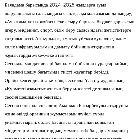
Баяндама барысында 2024-2025 жылдарға ауыл
шаруашылығы саласындағы егін, қысқы мал азығын дайындау,
«Ауыл аманаты» жобасы іске асыру барысы, бюджет қаржысын
игеру, мəдениет, спорт, білім беру саласындағы жетістіктерге
тоқталып өтті. Ал, құрылыс, тұрғын үй-коммуналдық, жол-
көлік инфрақұрылымын дамыту бойынша атқарылған
жұмыстарды жеке-жеке атап өтті.
Сессияда мандат иелері баяндама бойынша сұрақтар қойып,
мəселені шешу бағытында тиісті жауаптар берілді.
Орайы келгенде айта кетейік, сессияда Ұлытау ауданының
«Құрметті азаматы» атағын беру мəселесі де талқыланып,
сессия шешімімен бекітілді.
Сессия соңында сөз алған Аманжол Батырбекұлы атқарушы
жəне өкілді органның жұмыстарын жүйелі түрде
ұйымдастырып, облыс басшысы тарапынан қойылған
міндеттер мен талаптардың, мемлекеттік бағдарламалардың