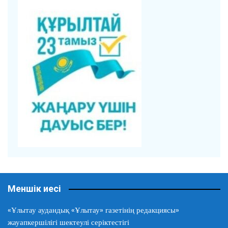
Меншік иесі
«Ұлытау аудандық «Ұлытау» газетінің редакциясы»
жауапкершілігі шектеулі серіктестігі