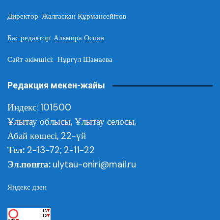
Директор: Жалғасқан Құрмансейітов
Бас редактор: Альмира Оспан
Сайт әкімшісі: Нұргүл Шамаева
Редакция мекен-жайы
Индекс: 101500
Ұлытау облысы,
Ұлытау селосы,
Абай көшесі, 22-үй
Тел:
2-13-72; 2-11-22
Эл.пошта:
ulytau-oniri@mail.ru
Яндекс дзен