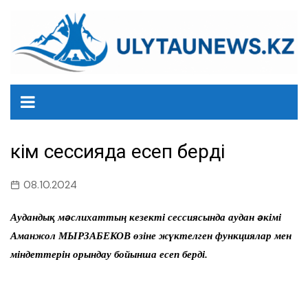
перейти
к
содержанию
Әкім сессияда есеп берді
08.10.2024
Аудандық мəслихаттың кезекті сессиясында аудан əкімі
Аманжол МЫРЗАБЕКОВ өзіне жүктелген функциялар мен
міндеттерін орындау бойынша есеп берді.