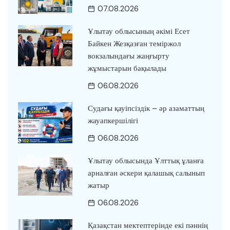
07.08.2026
Ұлытау облысының әкімі Есет
Байкен Жезқазған теміржол
вокзалындағы жаңғырту
жұмыстарын бақылады
06.08.2026
Судағы қауіпсіздік – әр азаматтың
жауапкершілігі
06.08.2026
Ұлытау облысында Ұлттық ұланға
арналған әскери қалашық салынып
жатыр
06.08.2026
Қазақстан мектептерінде екі пәннің