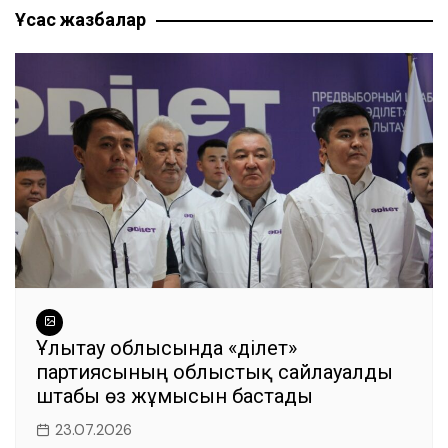
b
A
a
n
ть
Ұқсас жазбалар
записям
o
p
m
g
o
p
er
k
Ұлытау облысында «Әділет»
партиясының облыстық сайлауалды
штабы өз жұмысын бастады
23.07.2026