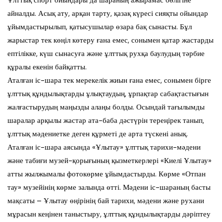
Ұлттық спорт ойындары да шараның ажырамас бөлігіне
айналды. Асық ату, арқан тарту, қазақ күресі сияқты ойындар
ұйымдастырылып, қатысушылар өзара бақ сынасты. Бұл
жарыстар тек көңіл көтеру ғана емес, сонымен қатар жастарды
ептілікке, күш сынасуға және ұлттық рухқа баулудың тәрбие
құралы екенін байқатты.
Аталған іс-шара тек мерекелік жиын ғана емес, сонымен бірге
ұлттық құндылықтарды ұлықтаудың, ұрпақтар сабақтастығын
жалғастырудың маңызды алаңы болды. Осындай тағылымды
шаралар арқылы жастар ата-баба дәстүрін тереңірек танып,
ұлттық мәдениетке деген құрметі де арта түскені анық.
Аталған іс-шара аясында «Ұлытау» ұлттық тарихи-мәдени
және табиғи музей-қорығының қызметкерлері «Киелі Ұлытау»
атты жылжымалы фотокөрме ұйымдастырды. Көрме «Отпан
тау» музейінің көрме залында өтті. Мәдени іс-шараның басты
мақсаты – Ұлытау өңірінің бай тарихи, мәдени және рухани
мұрасын кеңінен таныстыру, ұлттық құндылықтарды дәріптеу