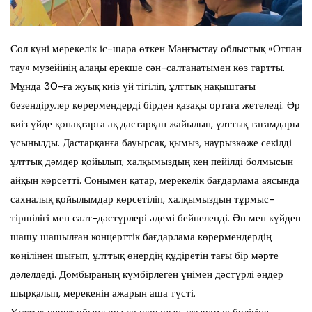
Сол күні мерекелік іс-шара өткен Маңғыстау облыстық «Отпан
тау» музейінің алаңы ерекше сән-салтанатымен көз тартты.
Мұнда 30-ға жуық киіз үй тігіліп, ұлттық нақыштағы
безендірулер көрермендерді бірден қазақы ортаға жетеледі. Әр
киіз үйде қонақтарға ақ дастарқан жайылып, ұлттық тағамдары
ұсынылды. Дастарқанға бауырсақ, қымыз, наурызкөже секілді
ұлттық дәмдер қойылып, халқымыздың кең пейілді болмысын
айқын көрсетті. Сонымен қатар, мерекелік бағдарлама аясында
сахналық қойылымдар көрсетіліп, халқымыздың тұрмыс-
тіршілігі мен салт-дәстүрлері әдемі бейнеленді. Ән мен күйден
шашу шашылған концерттік бағдарлама көрермендердің
көңілінен шығып, ұлттық өнердің құдіретін тағы бір мәрте
дәлелдеді. Домбыраның күмбірлеген үнімен дәстүрлі әндер
шырқалып, мерекенің ажарын аша түсті.