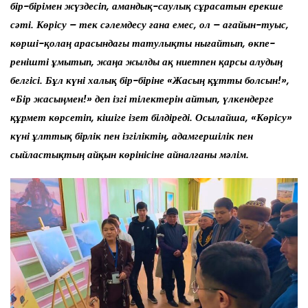
бір-бірімен жүздесіп, амандық-саулық сұрасатын ерекше
сәті. Көрісу – тек сәлемдесу ғана емес, ол – ағайын-туыс,
көрші-қолаң арасындағы татулықты нығайтып, өкпе-
ренішті ұмытып, жаңа жылды ақ ниетпен қарсы алудың
белгісі. Бұл күні халық бір-біріне «Жасың құтты болсын!»,
«Бір жасыңмен!» деп ізгі тілектерін айтып, үлкендерге
құрмет көрсетіп, кішіге ізет білдіреді. Осылайша, «Көрісу»
күні ұлттық бірлік пен ізгіліктің, адамгершілік пен
сыйластықтың айқын көрінісіне айналғаны мәлім.