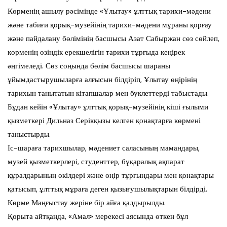
Көрменің ашылу рәсімінде «Ұлытау» ұлттық тарихи-мәдени
және табиғи қорық-музейінің тарихи-мәдени мұраны қорғау
және пайдалану бөлімінің басшысы Азат Сабыржан сөз сөйлеп,
көрменің өзіндік ерекшелігін тарихи тұрғыда кеңірек
әңгімеледі. Сөз соңында бөлім басшысы шараны
ұйымдастырушыларға алғысын білдіріп, Ұлытау өңірінің
тарихын танытатын кітапшалар мен буклеттерді табыстады.
Бұдан кейін «Ұлытау» ұлттық қорық-музейінің кіші ғылыми
қызметкері Дильназ Серікқызы келген қонақтарға көрмені
таныстырды.
Іс-шараға тарихшылар, мәдениет саласының мамандары,
музей қызметкерлері, студенттер, бұқаралық ақпарат
құралдарының өкілдері және өңір тұрғындары мен қонақтары
қатысып, ұлттық мұраға деген қызығушылықтарын білдірді.
Көрме Маңғыстау жеріне бір айға қалдырылды.
Қорыта айтқанда, «Амал» мерекесі аясында өткен бұл