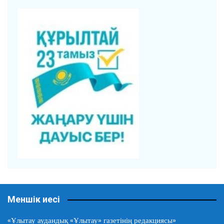
Меншік иесі
«Ұлытау аудандық «Ұлытау» газетінің редакциясы»