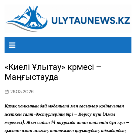
перейти
к
содержанию
«Киелі Ұлытау» көрмесі –
Маңғыстауда
26.03.2026
Қазақ халқының бай мәдениеті мен ғасырлар қойнауынан
жеткен салт-дәстүрлерінің бірі – Көрісу күні (Амал
мерекесі). Жыл сайын 14 наурызда атап өтілетін бұл күн –
қыстан аман шығып, көктеммен қауышудың, адамдардың