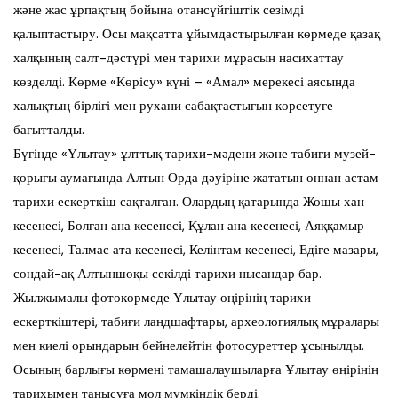
және жас ұрпақтың бойына отансүйгіштік сезімді
қалыптастыру. Осы мақсатта ұйымдастырылған көрмеде қазақ
халқының салт-дәстүрі мен тарихи мұрасын насихаттау
көзделді. Көрме «Көрісу» күні – «Амал» мерекесі аясында
халықтың бірлігі мен рухани сабақтастығын көрсетуге
бағытталды.
Бүгінде «Ұлытау» ұлттық тарихи-мәдени және табиғи музей-
қорығы аумағында Алтын Орда дәуіріне жататын оннан астам
тарихи ескерткіш сақталған. Олардың қатарында Жошы хан
кесенесі, Болған ана кесенесі, Құлан ана кесенесі, Аяққамыр
кесенесі, Талмас ата кесенесі, Келінтам кесенесі, Едіге мазары,
сондай-ақ Алтыншоқы секілді тарихи нысандар бар.
Жылжымалы фотокөрмеде Ұлытау өңірінің тарихи
ескерткіштері, табиғи ландшафтары, археологиялық мұралары
мен киелі орындарын бейнелейтін фотосуреттер ұсынылды.
Осының барлығы көрмені тамашалаушыларға Ұлытау өңірінің
тарихымен танысуға мол мүмкіндік берді.