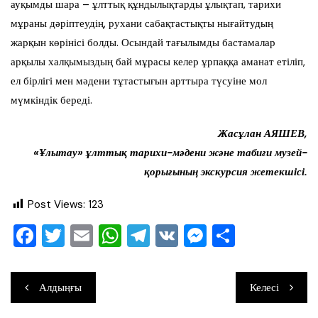
ауқымды шара – ұлттық құндылықтарды ұлықтап, тарихи
мұраны дәріптеудің, рухани сабақтастықты нығайтудың
жарқын көрінісі болды. Осындай тағылымды бастамалар
арқылы халқымыздың бай мұрасы келер ұрпаққа аманат етіліп,
ел бірлігі мен мәдени тұтастығын арттыра түсуіне мол
мүмкіндік береді.
Жасұлан АЯШЕВ,
«Ұлытау» ұлттық тарихи-мәдени және табиғи музей-
қорығының экскурсия жетекшісі.
Post Views:
123
F
T
E
W
T
V
M
О
a
wi
m
h
el
K
e
тп
c
tt
ai
at
e
ss
ра
Навигация
Алдыңғы
Келесі
e
er
l
s
gr
e
ви
по