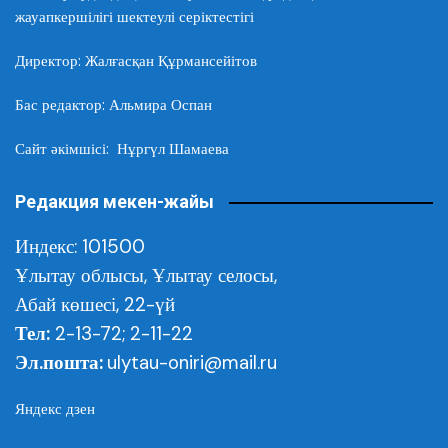
жауапкершілігі шектеулі серіктестігі
Директор: Жалғасқан Құрмансейітов
Бас редактор: Альмира Оспан
Сайт әкімшісі: Нұргүл Шамаева
Редакция мекен-жайы
Индекс: 101500
Ұлытау облысы,
Ұлытау селосы,
Абай көшесі, 22-үй
Тел:
2-13-72; 2-11-22
Эл.пошта:
ulytau-oniri@mail.ru
Яндекс дзен