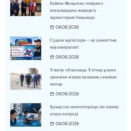
Байкен Жезқазған теміржол
вокзалындағы жаңғырту
жұмыстарын бақылады
06.08.2026
Судағы қауіпсіздік – әр азаматтың
жауапкершілігі
06.08.2026
Ұлытау облысында Ұлттық ұланға
арналған әскери қалашық салынып
жатыр
06.08.2026
Қазақстан мектептерінде екі пәннің
атауы өзгереді
06.08.2026