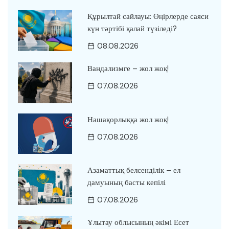
Құрылтай сайлауы: Өңірлерде саяси
күн тәртібі қалай түзіледі?
08.08.2026
Вандализмге – жол жоқ!
07.08.2026
Нашақорлыққа жол жоқ!
07.08.2026
Азаматтық белсенділік – ел
дамуының басты кепілі
07.08.2026
Ұлытау облысының әкімі Есет