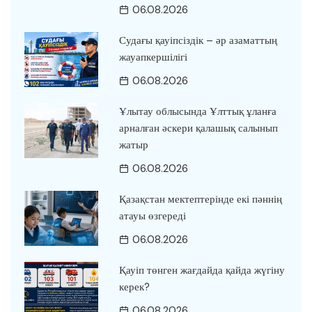
06.08.2026
Судағы қауіпсіздік – әр азаматтың
жауапкершілігі
06.08.2026
Ұлытау облысында Ұлттық ұланға
арналған әскери қалашық салынып
жатыр
06.08.2026
Қазақстан мектептерінде екі пәннің
атауы өзгереді
06.08.2026
Қауіп төнген жағдайда қайда жүгіну
керек?
06.08.2026