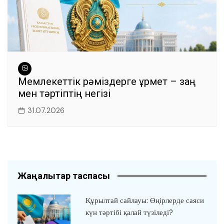
Мемлекеттік рәміздерге құрмет – заң
мен тәртіптің негізі
31.07.2026
Жаңалықтар таспасы
Құрылтай сайлауы: Өңірлерде саяси
күн тәртібі қалай түзіледі?