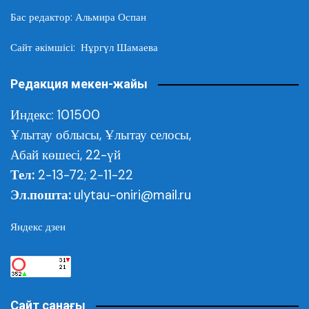
Бас редактор: Альмира Оспан
Сайт әкімшісі: Нұргүл Шамаева
Редакция мекен-жайы
Индекс: 101500
Ұлытау облысы,
Ұлытау селосы,
Абай көшесі, 22-үй
Тел:
2-13-72; 2-11-22
Эл.пошта:
ulytau-oniri@mail.ru
Яндекс дзен
Сайт санағы