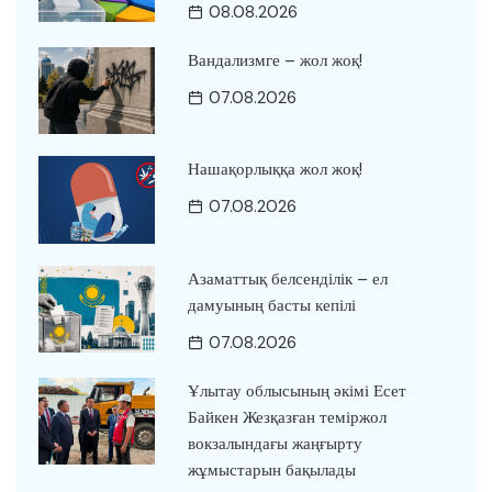
08.08.2026
Вандализмге – жол жоқ!
07.08.2026
Нашақорлыққа жол жоқ!
07.08.2026
Азаматтық белсенділік – ел
дамуының басты кепілі
07.08.2026
Ұлытау облысының әкімі Есет
Байкен Жезқазған теміржол
вокзалындағы жаңғырту
жұмыстарын бақылады