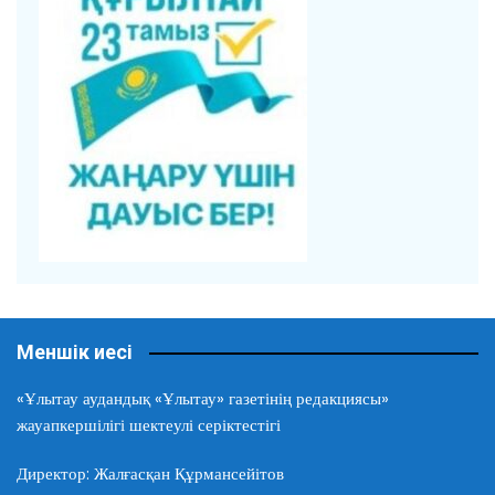
Меншік иесі
«Ұлытау аудандық «Ұлытау» газетінің редакциясы»
жауапкершілігі шектеулі серіктестігі
Директор: Жалғасқан Құрмансейітов