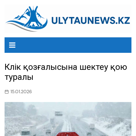
перейти
к
содержанию
Көлік қозғалысына шектеу қою
туралы
15.01.2026