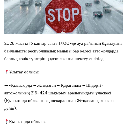
2026 жылғы 15 қаңтар сағат 17:00-де ауа райының бұзылуына
байланысты республикалық маңызы бар келесі автожолдарда
барлық көлік түрлерінің қозғалысына шектеу енгізілді:
Ұлытау облысы:
— «Қызылорда – Жезқазған – Қарағанды – Шідерті»
автожолының 216-424 шақырым аралығындағы учаскесі
(Қызылорда облысының шекарасынан Жезқазған қаласына
дейін).
Қызылорда облысы: