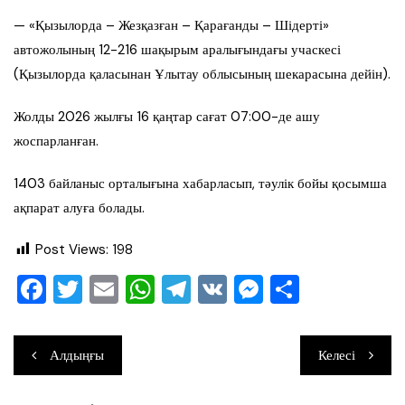
— «Қызылорда – Жезқазған – Қарағанды – Шідерті»
автожолының 12-216 шақырым аралығындағы учаскесі
(Қызылорда қаласынан Ұлытау облысының шекарасына дейін).
Жолды 2026 жылғы 16 қаңтар сағат 07:00-де ашу
жоспарланған.
1403 байланыс орталығына хабарласып, тәулік бойы қосымша
ақпарат алуға болады.
Post Views:
198
F
T
E
W
T
V
M
О
a
wi
m
h
el
K
e
тп
c
tt
ai
at
e
ss
ра
Навигация
Алдыңғы
Келесі
e
er
l
s
gr
e
ви
по