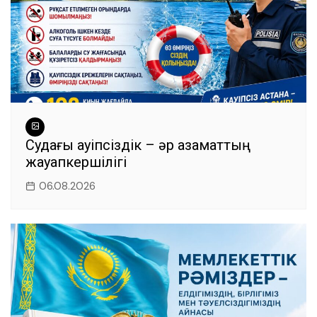
Судағы қауіпсіздік – әр азаматтың
жауапкершілігі
06.08.2026