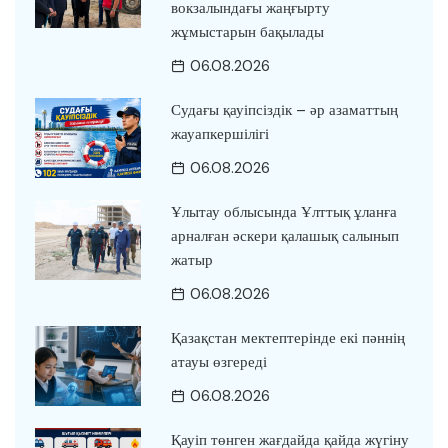
вокзалындағы жаңғырту
жұмыстарын бақылады
06.08.2026
Судағы қауіпсіздік – әр азаматтың
жауапкершілігі
06.08.2026
Ұлытау облысында Ұлттық ұланға
арналған әскери қалашық салынып
жатыр
06.08.2026
Қазақстан мектептерінде екі пәннің
атауы өзгереді
06.08.2026
Қауіп төнген жағдайда қайда жүгіну