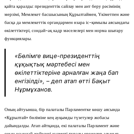
қайта қаралды: президенттік сайлау мен ант беру рәсімінің
мерзімі, Мемлекет басшысының Құрылтаймен, Үкіметпен және
басқа да мемлекеттік органдармен өзара іс-қимылы аясындағы
өкілеттіктері, сондай-ақ кадр мәселелері мен норма шығару
функциялары.
«Бөлімге вице-президенттің
құқықтық мәртебесі мен
өкілеттіктеріне арналған жаңа бап
енгізілді», – деп атап өтті Бақыт
Нұрмұханов.
Оның айтуынша, бір палаталы Парламентке көшу аясында
«Құрылтай» бөліміне кең ауқымды түзетулер жобасы
дайындалды. Атап айтқанда, екі палаталы Парламент және
оның осындай жүйедегі қызметі туралы ережелер алынып