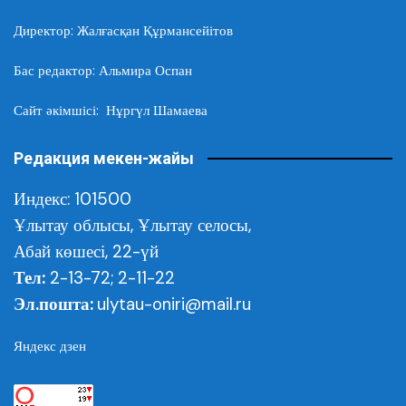
Директор: Жалғасқан Құрмансейітов
Бас редактор: Альмира Оспан
Сайт әкімшісі: Нұргүл Шамаева
Редакция мекен-жайы
Индекс: 101500
Ұлытау облысы,
Ұлытау селосы,
Абай көшесі, 22-үй
Тел:
2-13-72; 2-11-22
Эл.пошта:
ulytau-oniri@mail.ru
Яндекс дзен