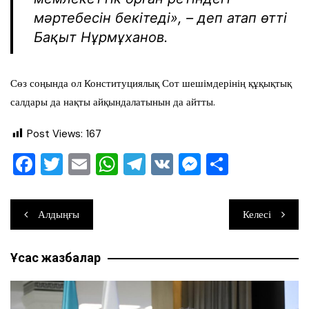
мәртебесін бекітеді», – деп атап өтті
Бақыт Нұрмұханов.
Сөз соңында ол Конституциялық Сот шешімдерінің құқықтық
салдары да нақты айқындалатынын да айтты.
Post Views:
167
F
T
E
W
T
V
M
О
a
wi
m
h
el
K
e
тп
c
tt
ai
at
e
ss
ра
Навигация
Алдыңғы
Келесі
e
er
l
s
gr
e
ви
по
b
A
a
n
ть
Ұқсас жазбалар
записям
o
p
m
g
o
p
er