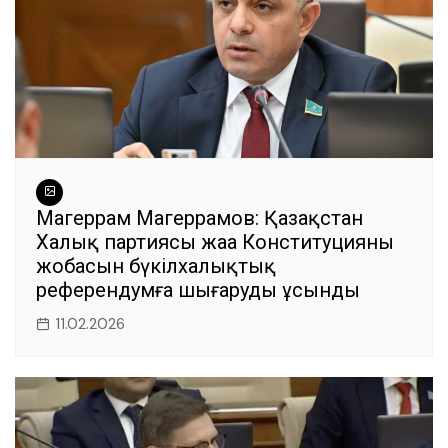
Магеррам Магеррамов: Қазақстан
Халық партиясы жаңа Конституцияның
жобасын бүкілхалықтық
референдумға шығаруды ұсынды
11.02.2026