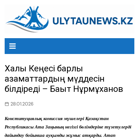
перейти
к
содержанию
Халық Кеңесі барлық
азаматтардың мүддесін
білдіреді – Бақыт Нұрмұханов
28.01.2026
Конституциялық комиссия мүшелері Қазақстан
Республикасы Ата Заңының негізгі бөлімдеріне түзетулерді
дайындау бойынша ауқымды жұмыс атқарды. Атап