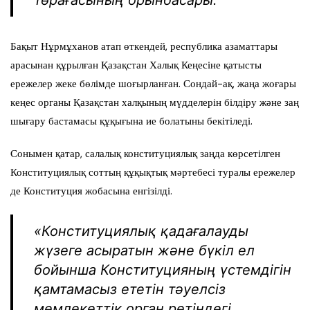
төрағасының орынбасары.
Бақыт Нұрмұханов атап өткендей, республика азаматтары
арасынан құрылған Қазақстан Халық Кеңесіне қатысты
ережелер жеке бөлімде шоғырланған. Сондай-ақ, жаңа жоғары
кеңес органы Қазақстан халқының мүдделерін білдіру және заң
шығару бастамасы құқығына ие болатыны бекітіледі.
Сонымен қатар, салалық конституциялық заңда көрсетілген
Конституциялық соттың құқықтық мәртебесі туралы ережелер
де Конституция жобасына енгізілді.
«Конституциялық қадағалауды
жүзеге асыратын және бүкіл ел
бойынша Конституцияның үстемдігін
қамтамасыз ететін тәуелсіз
мемлекеттік орган ретіндегі