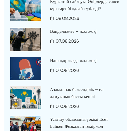
Құрылтай сайлауы: Өңірлерде саяси
күн тәртібі қалай түзіледі?
08.08.2026
Вандализмге – жол жоқ!
07.08.2026
Нашақорлыққа жол жоқ!
07.08.2026
Азаматтық белсенділік – ел
дамуының басты кепілі
07.08.2026
Ұлытау облысының әкімі Есет
Байкен Жезқазған теміржол