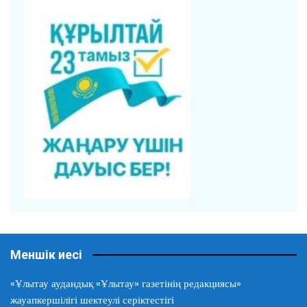
Меншік иесі
«Ұлытау аудандық «Ұлытау» газетінің редакциясы»
жауапкершілігі шектеулі серіктестігі