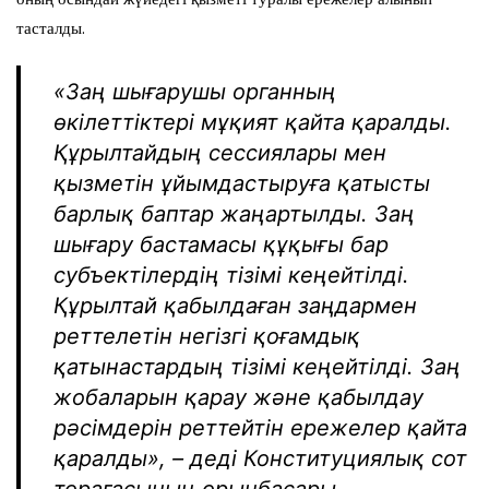
тасталды.
«Заң шығарушы органның
өкілеттіктері мұқият қайта қаралды.
Құрылтайдың сессиялары мен
қызметін ұйымдастыруға қатысты
барлық баптар жаңартылды. Заң
шығару бастамасы құқығы бар
субъектілердің тізімі кеңейтілді.
Құрылтай қабылдаған заңдармен
реттелетін негізгі қоғамдық
қатынастардың тізімі кеңейтілді. Заң
жобаларын қарау және қабылдау
рәсімдерін реттейтін ережелер қайта
қаралды», – деді Конституциялық сот