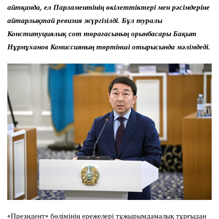
айтқанда, ел Парламентінің өкілеттіктері мен рәсімдеріне
айтарлықтай ревизия жүргізілді. Бұл туралы
Конституциялық сот төрағасының орынбасары Бақыт
Нұрмұханов Комиссияның төртінші отырысында мәлімдеді.
«Президент» бөлімінің ережелері тұжырымдамалық тұрғыдан