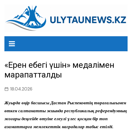
перейти
к
содержанию
«Ерен еңбегі үшін» медалімен
марапатталды
18.04.2026
Жуырда өңір басшысы Дастан Рыспековтің төрағалығымен
өткен салтанатты жиында республикалық референдумның
жоғары деңгейде өтуіне елеулі үлес қосқан бір топ
азаматтарға мемлекеттік наградалар табыс етілді.