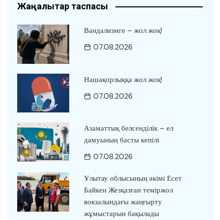
Жаңалықтар таспасы
Вандализмге – жол жоқ!
07.08.2026
Нашақорлыққа жол жоқ!
07.08.2026
Азаматтық белсенділік – ел
дамуының басты кепілі
07.08.2026
Ұлытау облысының әкімі Есет
Байкен Жезқазған теміржол
вокзалындағы жаңғырту
жұмыстарын бақылады