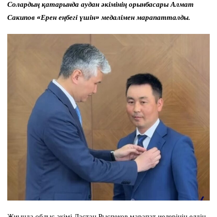
Солардың қатарында аудан әкімінің орынбасары Алмат
Сакипов «Ерен еңбегі үшін» медалімен марапатталды.
Жиында облыс әкімі Дастан Рыспеков марапат иелерінің елдің