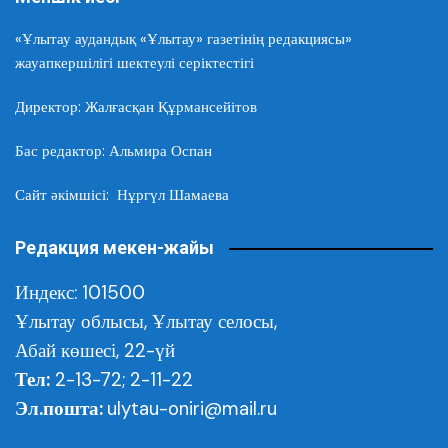
«Ұлытау аудандық «Ұлытау» газетінің редакциясы»
жауапкершілігі шектеулі серіктестігі
Директор: Жалғасқан Құрмансейітов
Бас редактор: Альмира Оспан
Сайт әкімшісі: Нұргүл Шамаева
Редакция мекен-жайы
Индекс: 101500
Ұлытау облысы,
Ұлытау селосы,
Абай көшесі, 22-үй
Тел:
2-13-72; 2-11-22
Эл.пошта:
ulytau-oniri@mail.ru