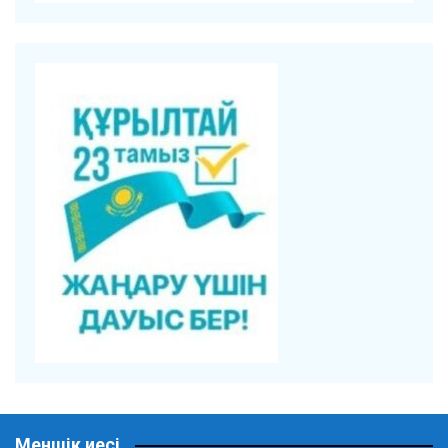
Меншік иесі