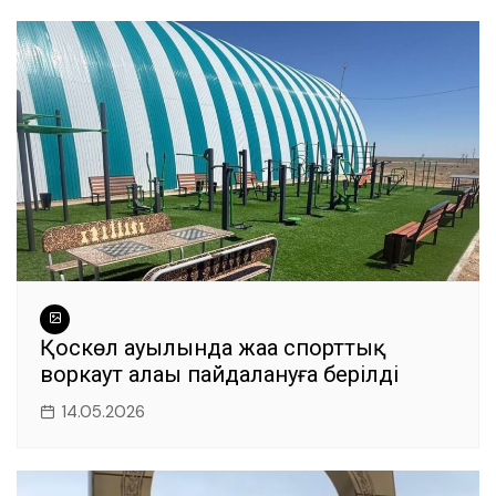
Қоскөл ауылында жаңа спорттық
воркаут алаңы пайдалануға берілді
14.05.2026