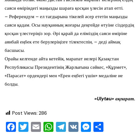
саяси өміріндегі маңызды шараға қосқан үлесін атап өтті.
– Референдум – ел тағдырына тікелей әсер ететін маңызды
саяси қадам. Осы науқанның жоғары деңгейде өтуіне сіздердің
қосқан үлестеріңіз зор. Әрі қарай да еліміздің саяси өміріне
аянбай еңбек ете берулеріңізге тілектеспін, – деді аймақ
басшысы.
Орайы келгенде айта кетейік, марапат иелері Қазақстан
Республикасы Президентінің Жарлығына сәйкес, «Құрмет»,
«Парасат» ордендері мен «Ерен еңбегі үшін» медаліне ие
болды.
«Ulytau» ақпарат.
Post Views:
286
F
T
E
W
T
V
M
О
a
wi
m
h
el
K
e
тп