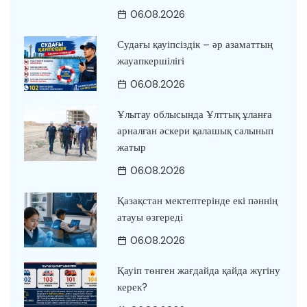
06.08.2026
Судағы қауіпсіздік – әр азаматтың
жауапкершілігі
06.08.2026
Ұлытау облысында Ұлттық ұланға
арналған әскери қалашық салынып
жатыр
06.08.2026
Қазақстан мектептерінде екі пәннің
атауы өзгереді
06.08.2026
Қауіп төнген жағдайда қайда жүгіну
керек?