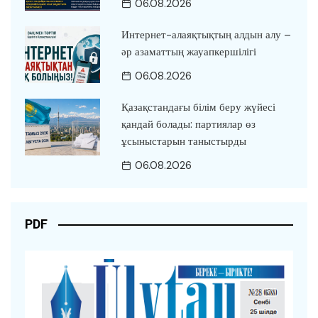
06.08.2026
Интернет-алаяқтықтың алдын алу –
әр азаматтың жауапкершілігі
06.08.2026
Қазақстандағы білім беру жүйесі
қандай болады: партиялар өз
ұсыныстарын таныстырды
06.08.2026
PDF