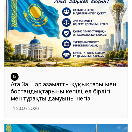
o
p
er
k
Ата Заң – әр азаматтың құқықтары мен
бостандықтарының кепілі, ел бірлігі
мен тұрақты дамуының негізі
23.07.2026