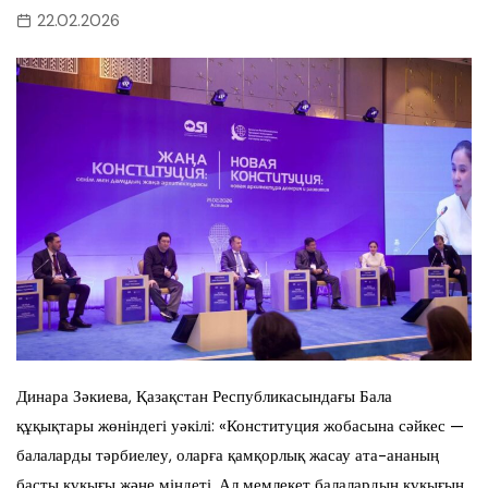
22.02.2026
Динара Зәкиева, Қазақстан Республикасындағы Бала
құқықтары жөніндегі уәкілі: «Конституция жобасына сәйкес —
балаларды тәрбиелеу, оларға қамқорлық жасау ата-ананың
басты құқығы және міндеті. Ал мемлекет балалардың құқығын