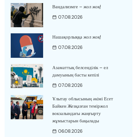
Вандализмге – жол жоқ!
07.08.2026
Нашақорлыққа жол жоқ!
07.08.2026
Азаматтық белсенділік – ел
дамуының басты кепілі
07.08.2026
Ұлытау облысының әкімі Есет
Байкен Жезқазған теміржол
вокзалындағы жаңғырту
жұмыстарын бақылады
06.08.2026