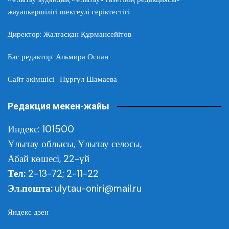
жауапкершілігі шектеулі серіктестігі
Директор: Жалғасқан Құрмансейітов
Бас редактор: Альмира Оспан
Сайт әкімшісі: Нұргүл Шамаева
Редакция мекен-жайы
Индекс: 101500
Ұлытау облысы,
Ұлытау селосы,
Абай көшесі, 22-үй
Тел:
2-13-72; 2-11-22
Эл.пошта:
ulytau-oniri@mail.ru
Яндекс дзен