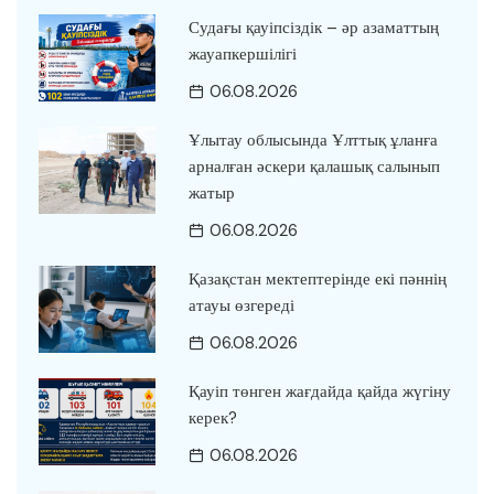
Судағы қауіпсіздік – әр азаматтың
жауапкершілігі
06.08.2026
Ұлытау облысында Ұлттық ұланға
арналған әскери қалашық салынып
жатыр
06.08.2026
Қазақстан мектептерінде екі пәннің
атауы өзгереді
06.08.2026
Қауіп төнген жағдайда қайда жүгіну
керек?
06.08.2026