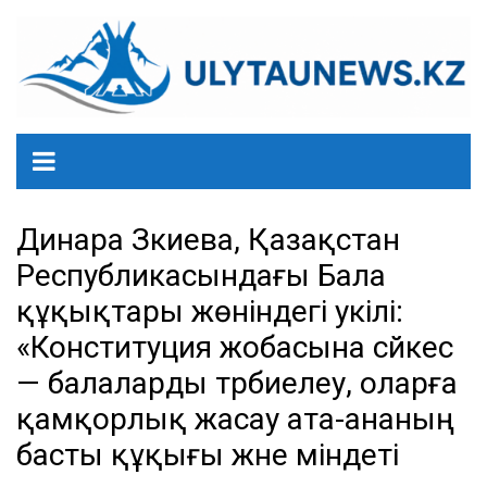
перейти
к
содержанию
Динара Зәкиева, Қазақстан
Республикасындағы Бала
құқықтары жөніндегі уәкілі:
«Конституция жобасына сәйкес
— балаларды тәрбиелеу, оларға
қамқорлық жасау ата-ананың
басты құқығы және міндеті