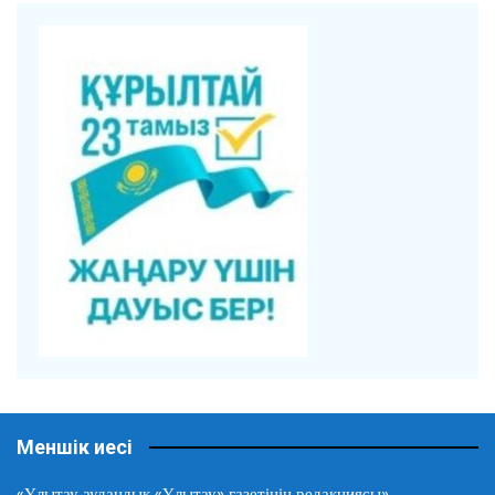
Меншік иесі
«Ұлытау аудандық «Ұлытау» газетінің редакциясы»