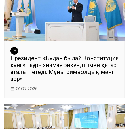
Президент: «Бұдан былай Конституция
күні «Наурызнама» онкүндігімен қатар
аталып өтеді. Мұның символдық мәні
зор»
01.07.2026