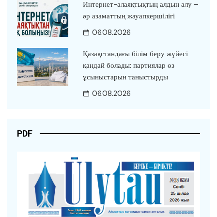
Интернет-алаяқтықтың алдын алу –
әр азаматтың жауапкершілігі
06.08.2026
Қазақстандағы білім беру жүйесі
қандай болады: партиялар өз
ұсыныстарын таныстырды
06.08.2026
PDF