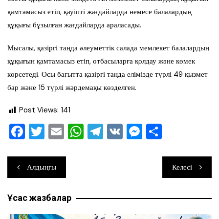
қамтамасыз етіп, қауіпті жағдайларда немесе балалардың
құқығы бұзылған жағдайларда араласады.
Мысалы, қазіргі таңда әлеуметтік салада мемлекет балалардың
құқығын қамтамасыз етіп, отбасыларға қолдау және көмек
көрсетеді. Осы бағытта қазіргі таңда елімізде түрлі 49 қызмет
бар және 15 түрлі жәрдемақы көзделген.
Post Views:
141
F
T
E
W
T
V
M
О
a
wi
m
h
el
K
e
тп
c
tt
ai
at
e
ss
ра
Навигация
Алдыңғы
Келесі
e
er
l
s
gr
e
ви
по
b
A
a
n
ть
Ұқсас жазбалар
записям
o
p
m
g