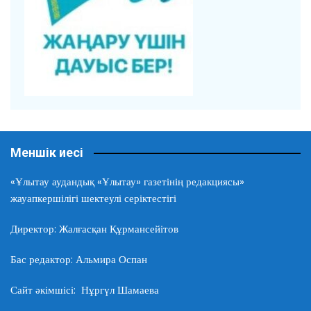
Меншік иесі
«Ұлытау аудандық «Ұлытау» газетінің редакциясы»
жауапкершілігі шектеулі серіктестігі
Директор: Жалғасқан Құрмансейітов
Бас редактор: Альмира Оспан
Сайт әкімшісі: Нұргүл Шамаева