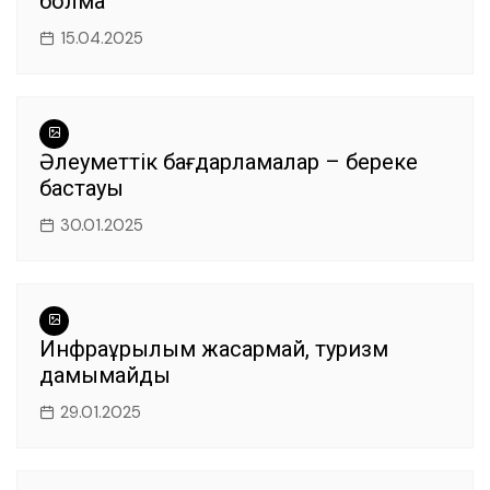
болмақ
15.04.2025
Әлеуметтік бағдарламалар – береке
бастауы
30.01.2025
Инфрақұрылым жақсармай, туризм
дамымайды
29.01.2025