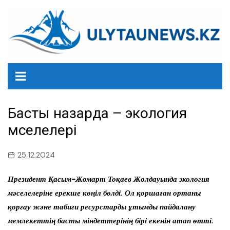
перейти
к
содержанию
Басты назарда – экология
мәселелері
25.12.2024
Президент Қасым-Жомарт Тоқаев Жолдауында экология
мәселелеріне ерекше көңіл бөлді. Ол қоршаған ортаны
қорғау және табиғи ресурстарды ұтымды пайдалану
мемлекеттің басты міндеттерінің бірі екенін атап өтті.