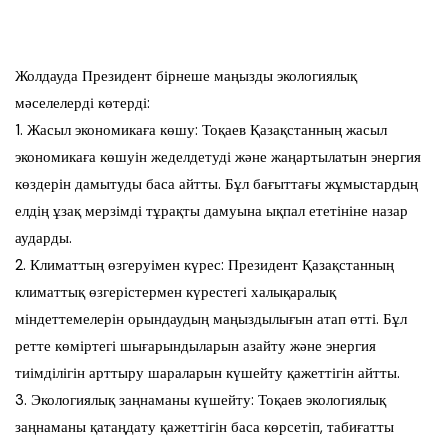
Жолдауда Президент бірнеше маңызды экологиялық
мәселелерді көтерді:
1. Жасыл экономикаға көшу: Тоқаев Қазақстанның жасыл
экономикаға көшуін жеделдетуді және жаңартылатын энергия
көздерін дамытуды баса айтты. Бұл бағыттағы жұмыстардың
елдің ұзақ мерзімді тұрақты дамуына ықпал ететініне назар
аударды.
2. Климаттың өзгеруімен күрес: Президент Қазақстанның
климаттық өзгерістермен күрестегі халықаралық
міндеттемелерін орындаудың маңыздылығын атап өтті. Бұл
ретте көміртегі шығарындыларын азайту және энергия
тиімділігін арттыру шараларын күшейту қажеттігін айтты.
3. Экологиялық заңнаманы күшейту: Тоқаев экологиялық
заңнаманы қатаңдату қажеттігін баса көрсетіп, табиғатты