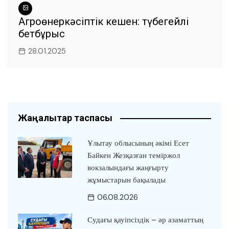
Агроөнеркәсіптік кешен: түбегейлі
бетбұрыс
28.01.2025
Жаңалықтар таспасы
Ұлытау облысының әкімі Есет
Байкен Жезқазған теміржол
вокзалындағы жаңғырту
жұмыстарын бақылады
06.08.2026
Судағы қауіпсіздік – әр азаматтың