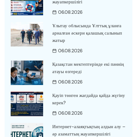
жауапкершілігі
06.08.2026
Ұлытау облысында Ұлттық ұланға
арналған әскери қалашық салынып
жатыр
06.08.2026
Қазақстан мектептерінде екі пәннің
атауы өзгереді
06.08.2026
Қауіп төнген жағдайда қайда жүгіну
керек?
06.08.2026
Интернет-алаяқтықтың алдын алу –
әр азаматтың жауапкершілігі