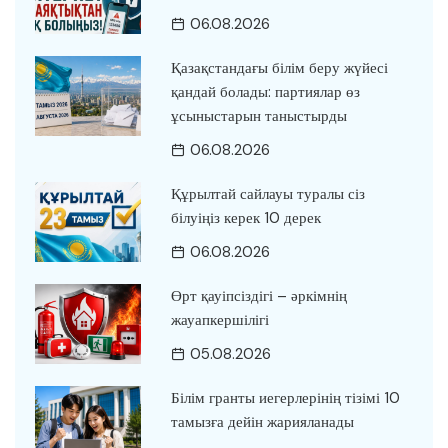
06.08.2026
Қазақстандағы білім беру жүйесі
қандай болады: партиялар өз
ұсыныстарын таныстырды
06.08.2026
Құрылтай сайлауы туралы сіз
білуіңіз керек 10 дерек
06.08.2026
Өрт қауіпсіздігі – әркімнің
жауапкершілігі
05.08.2026
Білім гранты иегерлерінің тізімі 10
тамызға дейін жарияланады