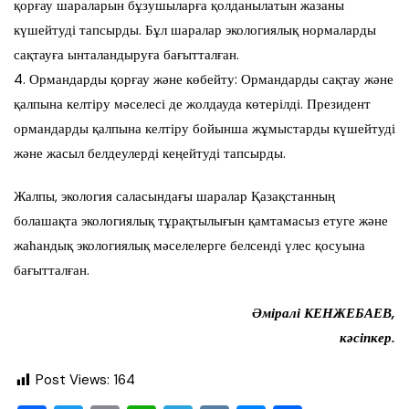
қорғау шараларын бұзушыларға қолданылатын жазаны
күшейтуді тапсырды. Бұл шаралар экологиялық нормаларды
сақтауға ынталандыруға бағытталған.
4. Ормандарды қорғау және көбейту: Ормандарды сақтау және
қалпына келтіру мәселесі де жолдауда көтерілді. Президент
ормандарды қалпына келтіру бойынша жұмыстарды күшейтуді
және жасыл белдеулерді кеңейтуді тапсырды.
Жалпы, экология саласындағы шаралар Қазақстанның
болашақта экологиялық тұрақтылығын қамтамасыз етуге және
жаһандық экологиялық мәселелерге белсенді үлес қосуына
бағытталған.
Әміралі КЕНЖЕБАЕВ,
кәсіпкер.
Post Views:
164