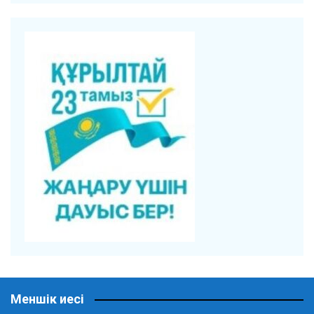
Меншік иесі