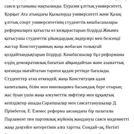
саяси ұстанымы нақтыланды. Еуразия ұлттық университеті,
Қорқыт Ата атындағы Қызылорда университеті және Қазақ
ұлттық спорт университетінің студенттік көшбасшылары
реформаларға қатысты өз көзқарастарын білдірді.​​​​​​​​​Жиынға
қатысушы студенттік ұйымдардың лидерлері мен белсенді
жастар Конституцияның жаңа жобасын толықтай
қолдайтындықтарын білдірді. Көшбасшылар бұл реформаны
елдің демократиялық бағытын айқындайтын және азаматтық
қоғамды нығайтатын тарихи қадам ретінде бағалады.
Студенттер атап өткендей, жаңа Конституция адам
капиталына, білім мен инновацияға басымдық бере отырып,
жас буын үшін жаңа әлеуметтік лифтілер мен құқықтық
кепілдіктер ашады.​​​​​​​​​Сарапшылар мен саясаттанушылар Д.
Прімбетов, Е. Елемес реформа аясындағы бір палаталы
Парламент пен партиялық жүйенің жандануы саяси мәдениетті
жаңа деңгейге көтеретінін алға тартты.​​ Сондай-ақ, Негізгі