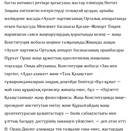
басты нәтижесі ретінде қатысушы жастар еліміздің Негізгі
Заңына енгізілетін өзгерістерді толықтай қолдап, арнайы
мәлімдеме жасады.​​​​«Ауыл» партиясының Орталық аппаратында
өткен басқосуда Мемлекет басшысы Қасым-Жомарт Тоқаев
жариялаған саяси жаңғырулардың қорытынды кезеңі — жаңа
Конституция жобасы кеңінен талқыланды.​​​​​​​​​​Жиынды ашқан
«Ауыл» партиясы Орталық аппарат басшысының орынбасары
Нұрхат Ораш жаңа құжаттың идеологиялық маңызына
тоқталды. Оның айтуынша, Конституция жобасы «Заң мен
тәртіп», «Адал азамат» және «Таза Қазақстан»
тұжырымдамаларын заңдық деңгейде бекітеді.​​​​​​​​​​«Бұл құжат —
жай ғана құқықтық ережелер жинағы емес, бұл — «Әділетті
Қазақстанның» жаңа философиясы. Жаңа Конституцияда вице-
президент институтын енгізу және Құрылтайдың жаңа
архитектурасын қалыптастыру — билік сабақтастығы мен
ұлттық басқару дәстүрінің заманауи үйлесімі», — деп атап өтті
Н. Ораш.​​Диалог алаңында тек талқылау ғана емес, жастардың