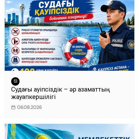
Судағы қауіпсіздік – әр азаматтың
жауапкершілігі
06.08.2026