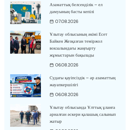
Азаматтық белсенділік – ел
дамуының басты кепілі
07.08.2026
Ұлытау облысының әкімі Есет
Байкен Жезқазған теміржол
вокзалындағы жаңғырту
жұмыстарын бақылады
06.08.2026
Судағы қауіпсіздік – әр азаматтың
жауапкершілігі
06.08.2026
Ұлытау облысында Ұлттық ұланға
арналған әскери қалашық салынып
жатыр