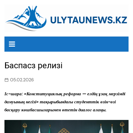
перейти
к
содержанию
Баспасөз релизі
05.02.2026
Іс-шара: «Конституциялық реформа — елдің ұзақ мерзімді
дамуының негізі» тақырыбындағы студенттік өзін-өзі
басқару көшбасшыларымен өтетін диалог алаңы.