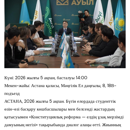
Күні: 2026 жылғы 5 ақпан, басталуы 14:00
Мекен-жайы: Астана қаласы, Мәңгілік Ел даңғылы, 8, 18В-
подъезд
АСТАНА, 2026 жылғы 5 ақпан. Бүгін елордада студенттік
өзін-өзі басқару көшбасшылары мен белсенді жастардың
қатысуымен «Конституциялық реформа — елдің ұзақ мерзімді
дамуының негізі» тақырыбында диалог алаңы өтті. Жиынның