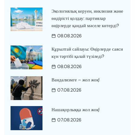
Экологиялық керуен, инклюзия және
өндірісті қолдау: партиялар
өңірлерде қандай мәселе көтерді?
08.08.2026
Құрылтай сайлауы: Өңірлерде саяси
күн тәртібі қалай түзіледі?
08.08.2026
Вандализмге – жол жоқ!
07.08.2026
Нашақорлыққа жол жоқ!
07.08.2026