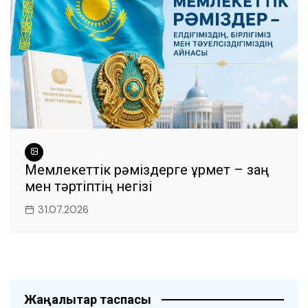
Мемлекеттік рәміздерге құрмет – заң
мен тәртіптің негізі
31.07.2026
Жаңалықтар таспасы