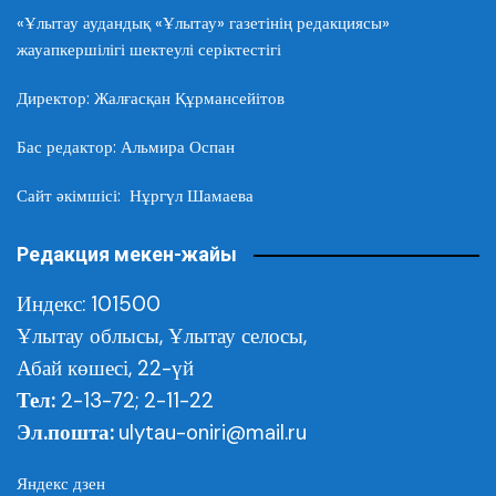
«Ұлытау аудандық «Ұлытау» газетінің редакциясы»
жауапкершілігі шектеулі серіктестігі
Директор: Жалғасқан Құрмансейітов
Бас редактор: Альмира Оспан
Сайт әкімшісі: Нұргүл Шамаева
Редакция мекен-жайы
Индекс: 101500
Ұлытау облысы,
Ұлытау селосы,
Абай көшесі, 22-үй
Тел:
2-13-72; 2-11-22
Эл.пошта:
ulytau-oniri@mail.ru
Яндекс дзен