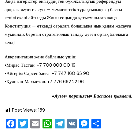
Заңға өзгерістер енгізудің тек бүкілхалықтық референдум
арқылы жүзеге асуы — мемлекеттік тұрақтылықтың басты
кепілі екені айтылды.​​​​​​​​​​Жиын соңында қатысушылар жаңа
Конституция — өткенді саралап, болашаққа нық қадам жасауға
мүмкіндік беретін стратегиялық таңдау деген ортақ байламға
келді.
Аккредитация және байланыс үшін:
•​Мирас Тастан: +7 708 808 00 19
•​Айгерім Сарсенбаева: +7 747 160 63 90
•​Қуаныш Махметов: +7 776 662 22 96
«Ауыл» партиясы» Баспасөз қызметі.
Post Views:
159
F
T
E
W
T
V
M
О
a
wi
m
h
el
K
e
тп