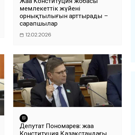
Жаңа Конституция жобасы
мемлекеттік жүйенің
орнықтылығын арттырады –
сарапшылар
12.02.2026
Депутат Пономарев: жаңа
Конституция Қазақстандағы