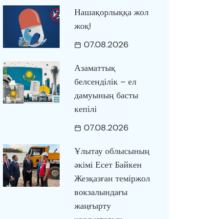
Нашақорлыққа жол
жоқ!
07.08.2026
Азаматтық
белсенділік – ел
дамуының басты
кепілі
07.08.2026
Ұлытау облысының
әкімі Есет Байкен
Жезқазған теміржол
вокзалындағы
жаңғырту