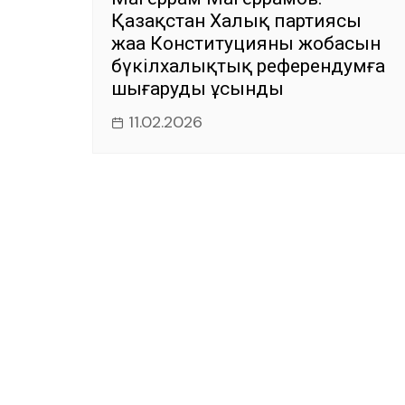
Қазақстан Халық партиясы
жаңа Конституцияның жобасын
бүкілхалықтық референдумға
шығаруды ұсынды
11.02.2026