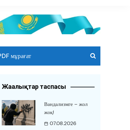
PDF мұрағат
Жаңалықтар таспасы
Вандализмге – жол
жоқ!
07.08.2026