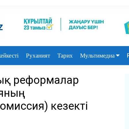
ейкесті
Руханият
Тарих
Мультимедиа
Фото
лық реформалар
Видео
ияның
омиссия) кезекті