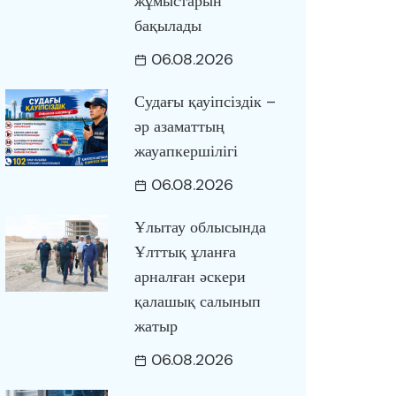
жұмыстарын
бақылады
06.08.2026
Судағы қауіпсіздік –
әр азаматтың
жауапкершілігі
06.08.2026
Ұлытау облысында
Ұлттық ұланға
арналған әскери
қалашық салынып
жатыр
06.08.2026