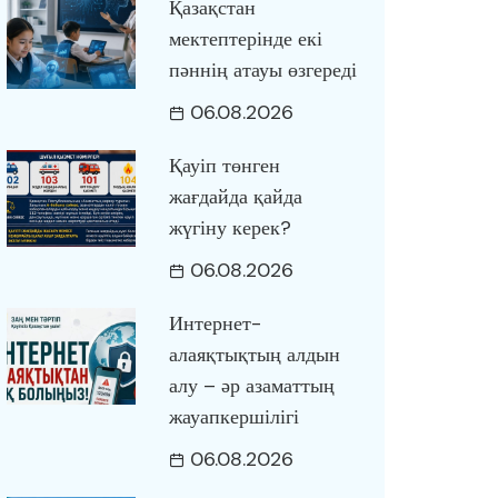
Қазақстан
мектептерінде екі
пәннің атауы өзгереді
06.08.2026
Қауіп төнген
жағдайда қайда
жүгіну керек?
06.08.2026
Интернет-
алаяқтықтың алдын
алу – әр азаматтың
жауапкершілігі
06.08.2026