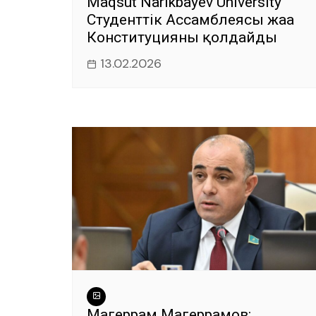
Maqsut Narikbayev University
Студенттік Ассамблеясы жаңа
Конституцияны қолдайды
13.02.2026
Магеррам Магеррамов: