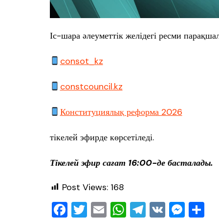
Іс-шара әлеуметтік желідегі ресми парақшал
consot_kz
constcouncil.kz
Конституциялық реформа 2026
тікелей эфирде көрсетіледі.
Тікелей эфир сағат 16:00-де басталады.
Post Views:
168
F
T
E
W
T
V
M
О