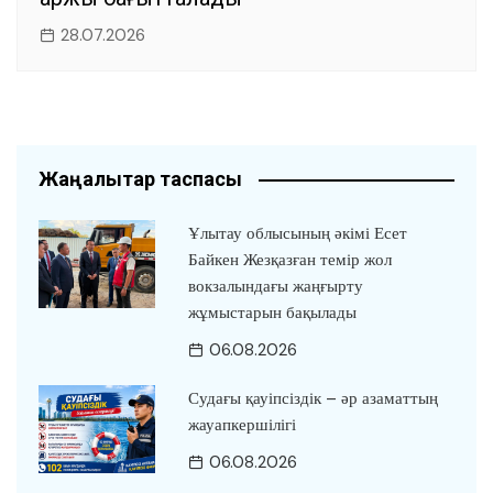
28.07.2026
Жаңалықтар таспасы
Ұлытау облысының әкімі Есет
Байкен Жезқазған темір жол
вокзалындағы жаңғырту
жұмыстарын бақылады
06.08.2026
Судағы қауіпсіздік – әр азаматтың
жауапкершілігі
06.08.2026