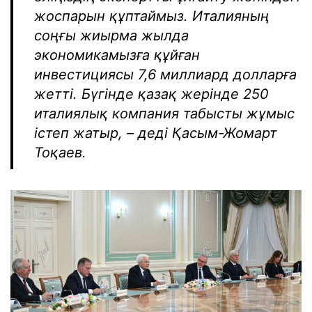
жоспарын құптаймыз. Италияның
соңғы жиырма жылда
экономикамызға құйған
инвестициясы 7,6 миллиард долларға
жетті. Бүгінде қазақ жерінде 250
италиялық компания табысты жұмыс
істеп жатыр, – деді Қасым-Жомарт
Тоқаев.