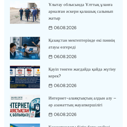
Ұлытау облысында Ұлттық ұланға
арналған әскери қалашық салынып
жатыр
06.08.2026
Қазақстан мектептерінде екі пәннің
атауы өзгереді
06.08.2026
Қауіп төнген жағдайда қайда жүгіну
керек?
06.08.2026
Интернет-алаяқтықтың алдын алу –
әр азаматтың жауапкершілігі
06.08.2026