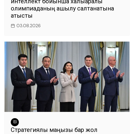
интеллект бойынша халықаралық
олимпиаданың ашылу салтанатына
қатысты
03.08.2026
Стратегиялық маңызы бар жол