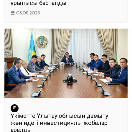
құрылысы басталды
03.08.2026
Үкіметте Ұлытау облысын дамыту
жөніндегі инвестициялық жобалар
қаралды