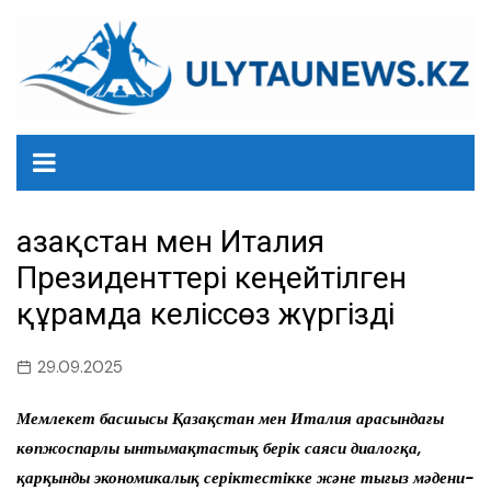
перейти
к
содержанию
Қазақстан мен Италия
Президенттері кеңейтілген
құрамда келіссөз жүргізді
29.09.2025
Мемлекет басшысы Қазақстан мен Италия арасындағы
көпжоспарлы ынтымақтастық берік саяси диалогқа,
қарқынды экономикалық серіктестікке және тығыз мәдени-