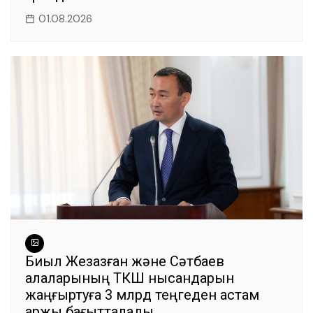
01.08.2026
Биыл Жезқазған және Сәтбаев
қалаларының ТКШ нысандарын
жаңғыртуға 3 млрд теңгеден астам
қаржы бағытталады