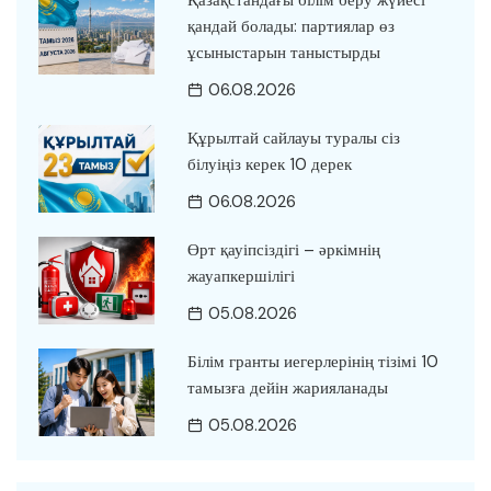
Қазақстандағы білім беру жүйесі
қандай болады: партиялар өз
ұсыныстарын таныстырды
06.08.2026
Құрылтай сайлауы туралы сіз
білуіңіз керек 10 дерек
06.08.2026
Өрт қауіпсіздігі – әркімнің
жауапкершілігі
05.08.2026
Білім гранты иегерлерінің тізімі 10
тамызға дейін жарияланады
05.08.2026