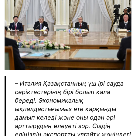
– Италия Қазақстанның үш ірі сауда
серіктестерінің бірі болып қала
береді. Экономикалық
ықпалдастығымыз өте қарқынды
дамып келеді және оны одан әрі
арттырудың әлеуеті зор. Сіздің
еліңіздің экспортты ұлғайту жөніндегі