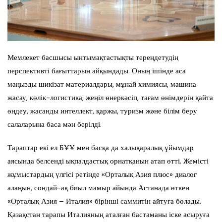
Мемлекет басшысы ынтымақтастықты тереңдетудің
перспективті бағыттарын айқындады. Оның ішінде аса
маңызды шикізат материалдары, мұнай химиясы, машина
жасау, көлік-логистика, жеңіл өнеркәсіп, тағам өнімдерін қайта
өңдеу, жасанды интеллект, қаржы, туризм және білім беру
салаларына баса мән берілді.
Тараптар екі ел БҰҰ мен басқа да халықаралық ұйымдар
аясында белсенді ықпалдастық орнатқанын атап өтті. Жемісті
жұмыстардың үлгісі ретінде «Орталық Азия плюс» диалог
алаңын, сондай-ақ биыл мамыр айында Астанада өткен
«Орталық Азия – Италия» бірінші саммитін айтуға болады.
Қазақстан тарапы Италияның аталған бастаманы іске асыруға