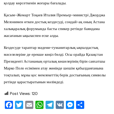
қолдау көрсеткенін жоғары бағалады.
Қасым-Жомарт Тоқаев Италия Премьер-министрі Джорджа
Мелонимен өткен достық кездесуді, сондай-ақ оның Астана
халықаралық форумында басты спикер ретінде баяндама
жасағанын ықыласпен еске алды.
Кездесуде тараптар мәдени-гуманитарлық ықпалдастық
мәселелеріне де ерекше көңіл бөлді. Осы орайда Қазақстан
Президенті Астананың орталық көшелерінің бірін саяхатшы
Марко Поло есімімен атау жөнінде шешім қабылданғанына
тоқталып, мұны қос мемлекеттің берік достығының символы
ретінде қарастыратынын мәлімдеді.
Post Views:
120
F
T
E
W
T
V
M
О
a
wi
m
h
el
K
e
тп