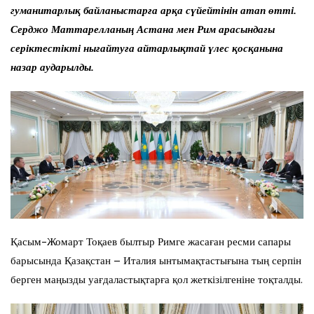
гуманитарлық байланыстарға арқа сүйейтінін атап өтті.
Серджо Маттарелланың Астана мен Рим арасындағы
серіктестікті нығайтуға айтарлықтай үлес қосқанына
назар аударылды.
Қасым-Жомарт Тоқаев былтыр Римге жасаған ресми сапары
барысында Қазақстан – Италия ынтымақтастығына тың серпін
берген маңызды уағдаластықтарға қол жеткізілгеніне тоқталды.