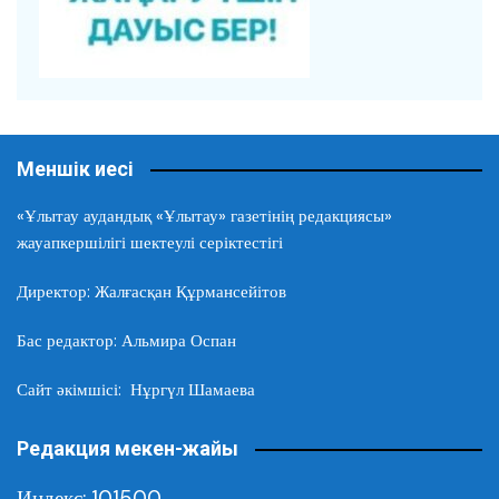
Меншік иесі
«Ұлытау аудандық «Ұлытау» газетінің редакциясы»
жауапкершілігі шектеулі серіктестігі
Директор: Жалғасқан Құрмансейітов
Бас редактор: Альмира Оспан
Сайт әкімшісі: Нұргүл Шамаева
Редакция мекен-жайы
Индекс: 101500